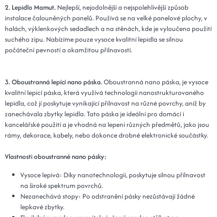
Kód: Plot 30x110x3 - 16 popelová
14 dní
2. Lepidlo Mamut.
Nejlepší, nejodolnější a nejspolehlivější způsob
instalace čalouněných panelů. Používá se na velké panelové plochy, v
25x120x3 - 16 popelová
649 Kč
halách, výklenkových sedadlech a na stěnách, kde je vyloučeno použití
suchého zipu. Nabízíme pouze vysoce kvalitní lepidla se silnou
Kód: Plot 25x120x3 - 16 popelová
14 dní
počáteční pevností a okamžitou přilnavostí.
30x120x3 - 16 popelová
649 Kč
Kód: Plot 30x120x3 - 16 popelová
14 dní
3. Oboustranná lepící nano páska.
Oboustranná nano páska, je vysoce
kvalitní lepicí páska, která využívá technologii nanostrukturovaného
lepidla, což jí poskytuje vynikající přilnavost na různé povrchy, aniž by
zanechávala zbytky lepidla. Tato páska je ideální pro domácí i
kancelářské použití a je vhodná na lepení různých předmětů, jako jsou
rámy, dekorace, kabely, nebo dokonce drobné elektronické součástky.
Vlastnosti oboustranné nano pásky:
Vysoce lepivá: Díky nanotechnologii, poskytuje silnou přilnavost
na široké spektrum povrchů.
Nezanechává stopy: Po odstranění pásky nezůstávají žádné
lepkavé zbytky.