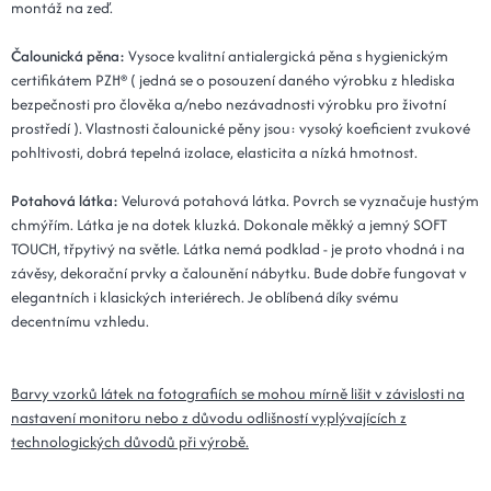
montáž na zeď.
Kód: Plot 20x100x3 - 16 popelová
14 dní
Čalounická pěna:
Vysoce kvalitní antialergická pěna s hygienickým
25x80x3 - 16 popelová
432 Kč
certifikátem PZH® ( jedná se o posouzení daného výrobku z hlediska
Kód: Plot 25x80x3 - 16 popelová
14 dní
bezpečnosti pro člověka a/nebo nezávadnosti výrobku pro životní
prostředí ). Vlastnosti čalounické pěny jsou: vysoký koeficient zvukové
pohltivosti, dobrá tepelná izolace, elasticita a nízká hmotnost.
30x80x3 - 16 popelová
432 Kč
Kód: Plot 30x80x3 - 16 popelová
14 dní
Potahová látka:
Velurová potahová látka. Povrch se vyznačuje hustým
chmýřím. Látka je na dotek kluzká. Dokonale měkký a jemný SOFT
15x110x3 - 16 popelová
476 Kč
TOUCH, třpytivý na světle. Látka nemá podklad - je proto vhodná i na
Kód: Plot 15x110x3 - 16 popelová
14 dní
závěsy, dekorační prvky a čalounění nábytku. Bude dobře fungovat v
elegantních i klasických interiérech. Je oblíbená díky svému
20x110x3 - 16 popelová
476 Kč
decentnímu vzhledu.
Kód: Plot 20x110x3 - 16 popelová
14 dní
Barvy vzorků látek na fotografiích se mohou mírně lišit v závislosti na
25x90x3 - 16 popelová
484 Kč
nastavení monitoru nebo z důvodu odlišností vyplývajících z
Kód: Plot 25x90x3 - 16 popelová
14 dní
technologických důvodů při výrobě.
30x90x3 - 16 popelová
484 Kč