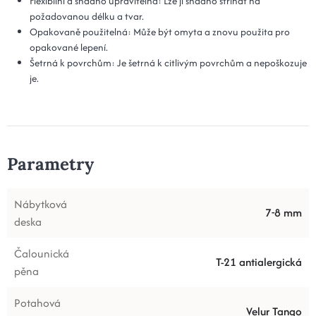
Flexibilní a snadno upravitelná: Lze ji snadno stříhat na
požadovanou délku a tvar.
Opakovaně použitelná: Může být omyta a znovu použita pro
opakované lepení.
Šetrná k povrchům: Je šetrná k citlivým povrchům a nepoškozuje
je.
Parametry
Nábytková
7-8 mm
deska
Čalounická
T-21 antialergická
pěna
Potahová
Velur Tango