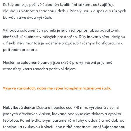
Každý panel je pečlivě čalouněn kvalitními látkami, což zajišťuje
Kód: Plot 20x80x3 - 16 popelová
14 dní
dlouhou životnost a snadnou údržbu. Panely jsou k dispozici v různých
barvách a ve dvou výškách.
25x70x3 - 16 popelová
371 Kč
Kód: Plot 25x70x3 - 16 popelová
14 dní
Výhodou čalouněných panelů je jejich schopnost absorbovat zvuk,
čímž snižují hlučnost v rušných prostorách. Díky inovativnímu designu
30x70x3 - 16 popelová
371 Kč
a flexibilitě v montáži je možné je přizpůsobit různým konfiguracím a
Kód: Plot 30x70x3 - 16 popelová
potřebám prostoru.
14 dní
Nástěnné čalouněné panely jsou skvělé pro vytvoření příjemné
15x90x3 - 16 popelová
388 Kč
atmosféry, která zanechá pozitivní dojem.
Kód: Plot 15x90x3 - 16 popelová
14 dní
20x90x3 - 16 popelová
388 Kč
Výše ve variantách, nabízíme výběr kompletní rozměrové řady.
Kód: Plot 20x90x3 - 16 popelová
14 dní
15x100x3 - 16 popelová
432 Kč
Nábytková deska:
Deska o tloušťce cca 7-8 mm, vyrobená z velmi
jemných dřevěných vláken, lisovaná pod vysokým tlakem a vysokou
Kód: Plot 15x100x3 - 16 popelová
14 dní
teplotou. Panel je díky svým parametrům tuhý a odolný a má dobrou
tepelnou a zvukovou izolaci. Jeho nízká hmotnost umožňuje snadnou
20x100x3 - 16 popelová
432 Kč