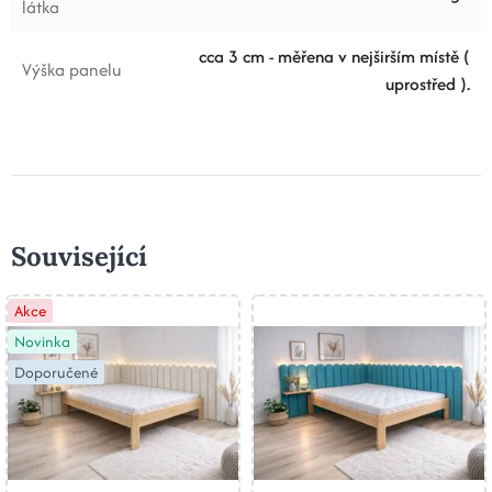
látka
cca 3 cm - měřena v nejširším místě (
Výška panelu
uprostřed ).
Související
Akce
Novinka
Doporučené