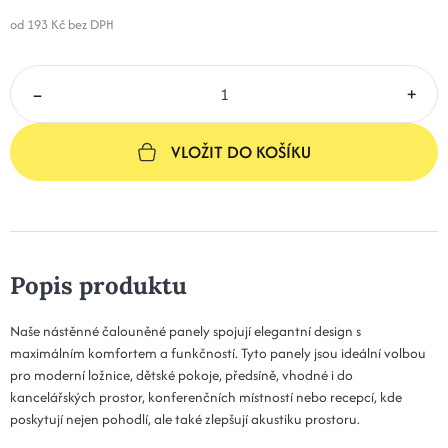
267 Kč
Kód: Plot 30x50x3 - 16 popelová
od 193 Kč
bez DPH
14 dní
15x70x3 - 16 popelová
303 Kč
–
+
Kód: Plot 15x70x3 - 16 popelová
14 dní
20x70x3 - 16 popelová
303 Kč
VLOŽIT DO KOŠÍKU
Kód: Plot 20x70x3 - 16 popelová
14 dní
25x60x3 - 16 popelová
319 Kč
Kód: Plot 25x60x3 - 16 popelová
14 dní
Popis produktu
30x60x3 - 16 popelová
319 Kč
Kód: Plot 30x60x3 - 16 popelová
14 dní
Naše nástěnné čalouněné panely spojují elegantní design s
maximálním komfortem a funkčností. Tyto panely jsou ideální volbou
15x80x3 - 16 popelová
346 Kč
pro moderní ložnice, dětské pokoje, předsíně, vhodné i do
Kód: Plot 15x80x3 - 16 popelová
14 dní
kancelářských prostor, konferenčních místností nebo recepcí, kde
poskytují nejen pohodlí, ale také zlepšují akustiku prostoru.
20x80x3 - 16 popelová
346 Kč