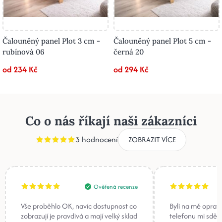
Čalouněný panel Plot 3 cm -
Čalouněný panel Plot 5 cm -
rubínová 06
černá 20
od 234 Kč
od 294 Kč
Co o nás říkají naši zákazníci
3 hodnocení
ZOBRAZIT VÍCE
Ověřená recenze
Vše proběhlo OK, navíc dostupnost co
Byli na mě oprav
zobrazují je pravdivá a mají velký sklad
telefonu mi sděli