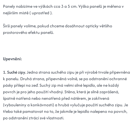
Kód: Plot 30x90x3 - 16 popelová
14 dní
Panely nabízíme ve výškách cca 3 a 5 cm. Výška panelů je měřena v
nejširším místě ( uprostřed ).
15x120x3 - 16 popelová
518 Kč
Kód: Plot 15x120x3 - 16 popelová
Širší panely volíme, pokud chceme dosáhnout opticky většího
14 dní
prostorového efektu panelů.
20x120x3 - 16 popelová
518 Kč
Kód: Plot 20x120x3 - 16 popelová
14 dní
Upevnění:
25x100x3 - 16 popelová
536 Kč
Kód: Plot 25x100x3 - 16 popelová
14 dní
1. Suché zipy.
Jedna strana suchého zipu je při výrobě trvale připevněna
k panelu. Druhá strana, připevněná volně, se po odstranění ochranné
30x100x3 - 16 popelová
536 Kč
pásky přilepí na zeď. Suchý zip má velmi silné lepidlo, ale ne každý
Kód: Plot 30x100x3 - 16 popelová
povrch je pro jeho použití vhodný. Stěna, která je silně zaprášená,
14 dní
špatně natřená nebo nenatřená před nátěrem, je zakřivená
(vybouleniny a konkávnosti) a hrubá vylučuje použití suchého zipu. Je
25x110x3 - 16 popelová
589 Kč
třeba také pamatovat na to, že jakmile je lepidlo nalepeno na povrch,
Kód: Plot 25x110x3 - 16 popelová
14 dní
po odstranění ztrácí své vlastnosti.
30x110x3 - 16 popelová
589 Kč