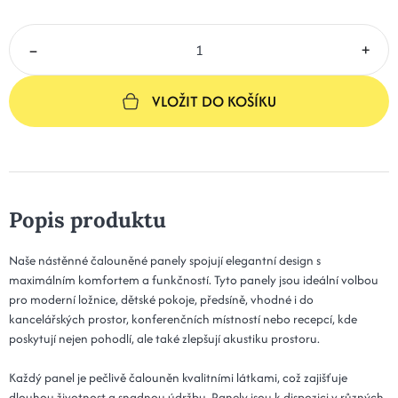
–
+
VLOŽIT DO KOŠÍKU
Popis produktu
Naše nástěnné čalouněné panely spojují elegantní design s
maximálním komfortem a funkčností. Tyto panely jsou ideální volbou
pro moderní ložnice, dětské pokoje, předsíně, vhodné i do
kancelářských prostor, konferenčních místností nebo recepcí, kde
poskytují nejen pohodlí, ale také zlepšují akustiku prostoru.
Každý panel je pečlivě čalouněn kvalitními látkami, což zajišťuje
dlouhou životnost a snadnou údržbu. Panely jsou k dispozici v různých