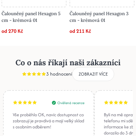
Čalouněný panel Hexagon 5
Čalouněný panel Hexagon 3
cm - krémová 01
cm - krémová 01
od 270 Kč
od 211 Kč
Co o nás říkají naši zákazníci
3 hodnocení
ZOBRAZIT VÍCE
Ověřená recenze
Vše proběhlo OK, navíc dostupnost co
Byli na mě oprav
zobrazují je pravdivá a mají velký sklad
telefonu mi sděli
s osobním odběrem!
informace ke zb
dorazila do 3 dnů