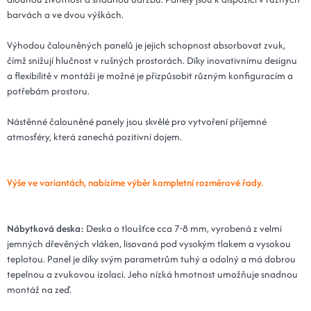
barvách a ve dvou výškách.
Výhodou čalouněných panelů je jejich schopnost absorbovat zvuk,
čímž snižují hlučnost v rušných prostorách. Díky inovativnímu designu
a flexibilitě v montáži je možné je přizpůsobit různým konfiguracím a
potřebám prostoru.
Nástěnné čalouněné panely jsou skvělé pro vytvoření příjemné
atmosféry, která zanechá pozitivní dojem.
Výše ve variantách, nabízíme výběr kompletní rozměrové řady.
Nábytková deska:
Deska o tloušťce cca 7-8 mm, vyrobená z velmi
jemných dřevěných vláken, lisovaná pod vysokým tlakem a vysokou
teplotou. Panel je díky svým parametrům tuhý a odolný a má dobrou
tepelnou a zvukovou izolaci. Jeho nízká hmotnost umožňuje snadnou
montáž na zeď.