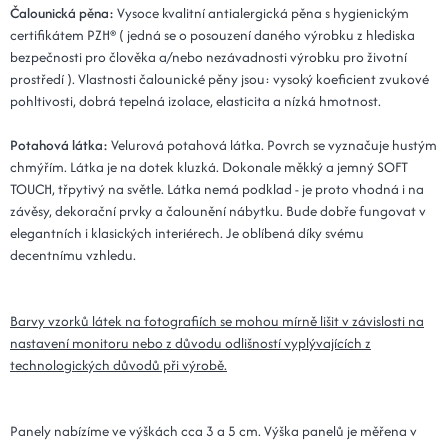
Čalounická pěna:
Vysoce kvalitní antialergická pěna s hygienickým
certifikátem PZH® ( jedná se o posouzení daného výrobku z hlediska
bezpečnosti pro člověka a/nebo nezávadnosti výrobku pro životní
prostředí ). Vlastnosti čalounické pěny jsou: vysoký koeficient zvukové
pohltivosti, dobrá tepelná izolace, elasticita a nízká hmotnost.
Potahová látka:
Velurová potahová látka. Povrch se vyznačuje hustým
chmýřím. Látka je na dotek kluzká. Dokonale měkký a jemný SOFT
TOUCH, třpytivý na světle. Látka nemá podklad - je proto vhodná i na
závěsy, dekorační prvky a čalounění nábytku. Bude dobře fungovat v
elegantních i klasických interiérech. Je oblíbená díky svému
decentnímu vzhledu.
Barvy vzorků látek na fotografiích se mohou mírně lišit v závislosti na
nastavení monitoru nebo z důvodu odlišností vyplývajících z
technologických důvodů při výrobě.
Panely nabízíme ve výškách cca 3 a 5 cm. Výška panelů je měřena v