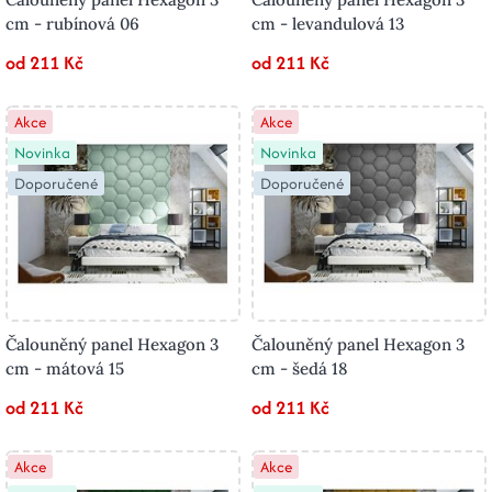
cm - rubínová 06
cm - levandulová 13
od 211 Kč
od 211 Kč
Akce
Akce
Novinka
Novinka
Doporučené
Doporučené
Čalouněný panel Hexagon 3
Čalouněný panel Hexagon 3
cm - mátová 15
cm - šedá 18
od 211 Kč
od 211 Kč
Akce
Akce