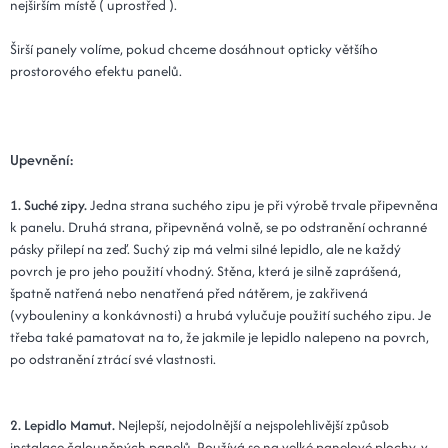
nejširším místě ( uprostřed ).
Širší panely volíme, pokud chceme dosáhnout opticky většího
prostorového efektu panelů.
Upevnění:
1. Suché zipy.
Jedna strana suchého zipu je při výrobě trvale připevněna
k panelu. Druhá strana, připevněná volně, se po odstranění ochranné
pásky přilepí na zeď. Suchý zip má velmi silné lepidlo, ale ne každý
povrch je pro jeho použití vhodný. Stěna, která je silně zaprášená,
špatně natřená nebo nenatřená před nátěrem, je zakřivená
(vybouleniny a konkávnosti) a hrubá vylučuje použití suchého zipu. Je
třeba také pamatovat na to, že jakmile je lepidlo nalepeno na povrch,
po odstranění ztrácí své vlastnosti.
2. Lepidlo Mamut.
Nejlepší, nejodolnější a nejspolehlivější způsob
instalace čalouněných panelů. Používá se na velké panelové plochy, v