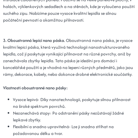
halách, výklenkových sedadlech a na stěnách, kde je vyloučeno použití
suchého zipu. Nabízíme pouze vysoce kvalitní lepidla se silnou
počáteční pevností a okamžitou přilnavostí.
3. Oboustranná lepící nano páska.
Oboustranná nano páska, je vysoce
kvalitní lepicí páska, která využívá technologii nanostrukturovaného
lepidla, což jí poskytuje vynikající přilnavost na různé povrchy, aniž by
zanechávala zbytky lepidla. Tato páska je ideální pro domácí i
kancelářské použití a je vhodná na lepení různých předmětů, jako jsou
rámy, dekorace, kabely, nebo dokonce drobné elektronické součástky.
Vlastnosti oboustranné nano pásky:
Vysoce lepivá: Díky nanotechnologii, poskytuje silnou přilnavost
na široké spektrum povrchů.
Nezanechává stopy: Po odstranění pásky nezůstávají žádné
lepkavé zbytky.
Flexibilní a snadno upravitelná: Lze ji snadno stříhat na
požadovanou délku a tvar.