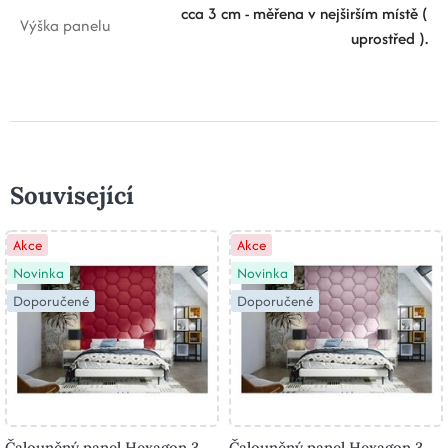
cca 3 cm - měřena v nejširším místě (
Výška panelu
uprostřed ).
Související
Akce
Akce
Novinka
Novinka
Doporučené
Doporučené
Čalouněný panel Hexagon 3
Čalouněný panel Hexagon 3