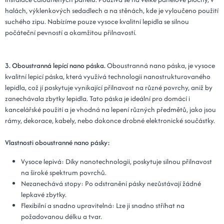
halách, výklenkových sedadlech a na stěnách, kde je vyloučeno použití
suchého zipu. Nabízíme pouze vysoce kvalitní lepidla se silnou
počáteční pevností a okamžitou přilnavostí.
3. Oboustranná lepící nano páska.
Oboustranná nano páska, je vysoce
kvalitní lepicí páska, která využívá technologii nanostrukturovaného
lepidla, což jí poskytuje vynikající přilnavost na různé povrchy, aniž by
zanechávala zbytky lepidla. Tato páska je ideální pro domácí i
kancelářské použití a je vhodná na lepení různých předmětů, jako jsou
rámy, dekorace, kabely, nebo dokonce drobné elektronické součástky.
Vlastnosti oboustranné nano pásky:
Vysoce lepivá: Díky nanotechnologii, poskytuje silnou přilnavost
na široké spektrum povrchů.
Nezanechává stopy: Po odstranění pásky nezůstávají žádné
lepkavé zbytky.
Flexibilní a snadno upravitelná: Lze ji snadno stříhat na
požadovanou délku a tvar.