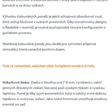
barvách a ve dvou výškách.
Výhodou čalouněných panelů je jejich schopnost absorbovat zvuk,
čímž snižují hlučnost v rušných prostorách. Díky inovativnímu designu
a flexibilitě v montáži je možné je přizpůsobit různým konfiguracím a
potřebám prostoru.
Nástěnné čalouněné panely jsou skvělé pro vytvoření příjemné
atmosféry, která zanechá pozitivní dojem.
Výše ve variantách, nabízíme výběr kompletní rozměrové řady.
Nábytková deska:
Deska o tloušťce cca 7-8 mm, vyrobená z velmi
jemných dřevěných vláken, lisovaná pod vysokým tlakem a vysokou
teplotou. Panel je díky svým parametrům tuhý a odolný a má dobrou
tepelnou a zvukovou izolaci. Jeho nízká hmotnost umožňuje snadnou
montáž na zeď.