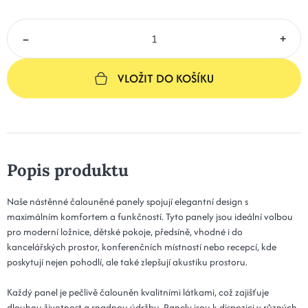
–
+
VLOŽIT DO KOŠÍKU
Popis produktu
Naše nástěnné čalouněné panely spojují elegantní design s
maximálním komfortem a funkčností. Tyto panely jsou ideální volbou
pro moderní ložnice, dětské pokoje, předsíně, vhodné i do
kancelářských prostor, konferenčních místností nebo recepcí, kde
poskytují nejen pohodlí, ale také zlepšují akustiku prostoru.
Každý panel je pečlivě čalouněn kvalitními látkami, což zajišťuje
dlouhou životnost a snadnou údržbu. Panely jsou k dispozici v různých