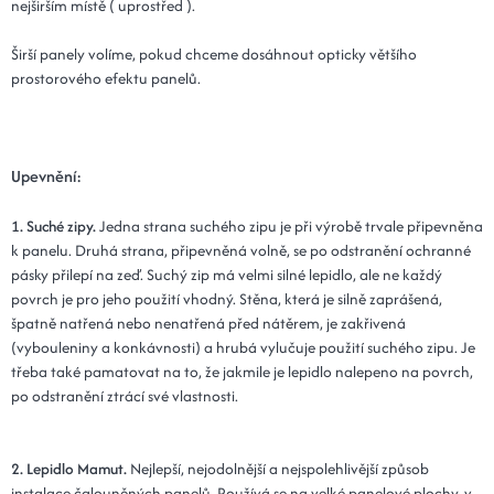
nejširším místě ( uprostřed ).
Širší panely volíme, pokud chceme dosáhnout opticky většího
prostorového efektu panelů.
Upevnění:
1. Suché zipy.
Jedna strana suchého zipu je při výrobě trvale připevněna
k panelu. Druhá strana, připevněná volně, se po odstranění ochranné
pásky přilepí na zeď. Suchý zip má velmi silné lepidlo, ale ne každý
povrch je pro jeho použití vhodný. Stěna, která je silně zaprášená,
špatně natřená nebo nenatřená před nátěrem, je zakřivená
(vybouleniny a konkávnosti) a hrubá vylučuje použití suchého zipu. Je
třeba také pamatovat na to, že jakmile je lepidlo nalepeno na povrch,
po odstranění ztrácí své vlastnosti.
2. Lepidlo Mamut.
Nejlepší, nejodolnější a nejspolehlivější způsob
instalace čalouněných panelů. Používá se na velké panelové plochy, v