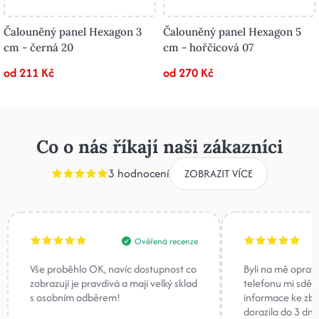
Čalouněný panel Hexagon 3
Čalouněný panel Hexagon 5
cm - černá 20
cm - hořčicová 07
od 211 Kč
od 270 Kč
Co o nás říkají naši zákazníci
3 hodnocení
ZOBRAZIT VÍCE
Ověřená recenze
Vše proběhlo OK, navíc dostupnost co
Byli na mě oprav
zobrazují je pravdivá a mají velký sklad
telefonu mi sděli
s osobním odběrem!
informace ke zb
dorazila do 3 dnů