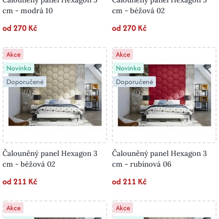
cm - modrá 10
cm - béžová 02
od 270 Kč
od 270 Kč
Akce
Akce
Novinka
Novinka
Doporučené
Doporučené
Čalouněný panel Hexagon 3
Čalouněný panel Hexagon 3
cm - béžová 02
cm - rubínová 06
od 211 Kč
od 211 Kč
Akce
Akce