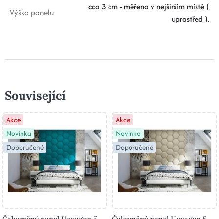
cca 3 cm - měřena v nejširším místě (
Výška panelu
uprostřed ).
Související
Akce
Akce
Novinka
Novinka
Doporučené
Doporučené
Čalouněný panel Hexagon 5
Čalouněný panel Hexagon 5