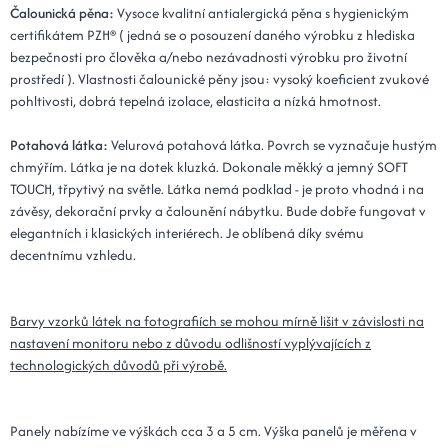
Čalounická pěna:
Vysoce kvalitní antialergická pěna s hygienickým
certifikátem PZH® ( jedná se o posouzení daného výrobku z hlediska
bezpečnosti pro člověka a/nebo nezávadnosti výrobku pro životní
prostředí ). Vlastnosti čalounické pěny jsou: vysoký koeficient zvukové
pohltivosti, dobrá tepelná izolace, elasticita a nízká hmotnost.
Potahová látka:
Velurová potahová látka. Povrch se vyznačuje hustým
chmýřím. Látka je na dotek kluzká. Dokonale měkký a jemný SOFT
TOUCH, třpytivý na světle. Látka nemá podklad - je proto vhodná i na
závěsy, dekorační prvky a čalounění nábytku. Bude dobře fungovat v
elegantních i klasických interiérech. Je oblíbená díky svému
decentnímu vzhledu.
Barvy vzorků látek na fotografiích se mohou mírně lišit v závislosti na
nastavení monitoru nebo z důvodu odlišností vyplývajících z
technologických důvodů při výrobě.
Panely nabízíme ve výškách cca 3 a 5 cm. Výška panelů je měřena v