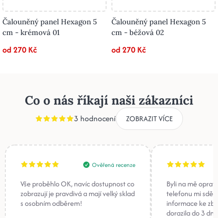
Čalouněný panel Hexagon 5
Čalouněný panel Hexagon 5
cm - krémová 01
cm - béžová 02
od 270 Kč
od 270 Kč
Co o nás říkají naši zákazníci
3 hodnocení
ZOBRAZIT VÍCE
Ověřená recenze
Vše proběhlo OK, navíc dostupnost co
Byli na mě oprav
zobrazují je pravdivá a mají velký sklad
telefonu mi sděli
s osobním odběrem!
informace ke zb
dorazila do 3 dnů