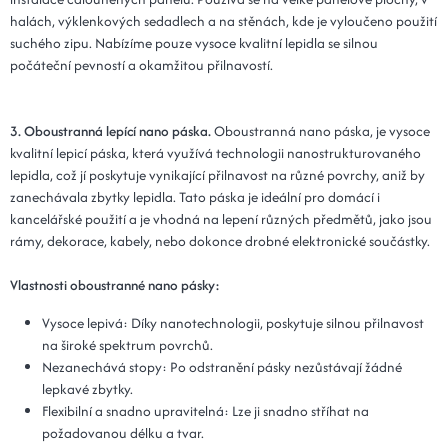
halách, výklenkových sedadlech a na stěnách, kde je vyloučeno použití
suchého zipu. Nabízíme pouze vysoce kvalitní lepidla se silnou
počáteční pevností a okamžitou přilnavostí.
3. Oboustranná lepící nano páska.
Oboustranná nano páska, je vysoce
kvalitní lepicí páska, která využívá technologii nanostrukturovaného
lepidla, což jí poskytuje vynikající přilnavost na různé povrchy, aniž by
zanechávala zbytky lepidla. Tato páska je ideální pro domácí i
kancelářské použití a je vhodná na lepení různých předmětů, jako jsou
rámy, dekorace, kabely, nebo dokonce drobné elektronické součástky.
Vlastnosti oboustranné nano pásky:
Vysoce lepivá: Díky nanotechnologii, poskytuje silnou přilnavost
na široké spektrum povrchů.
Nezanechává stopy: Po odstranění pásky nezůstávají žádné
lepkavé zbytky.
Flexibilní a snadno upravitelná: Lze ji snadno stříhat na
požadovanou délku a tvar.