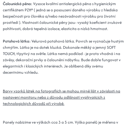
Čalounická pěna:
Vysoce kvalitní antialergická pěna s hygienickým
certifikátem PZH® ( jedná se o posouzení daného výrobku z hlediska
bezpečnosti pro člověka a/nebo nezávadnosti výrobku pro životní
prostředí ). Vlastnosti čalounické pěny jsou: vysoký koeficient zvukové
pohltivosti, dobrá tepelná izolace, elasticita a nízká hmotnost.
Potahová látka:
Velurová potahová látka. Povrch se vyznačuje hustým
chmýřím. Látka je na dotek kluzká. Dokonale měkký a jemný SOFT
TOUCH, třpytivý na světle. Látka nemá podklad - je proto vhodná i na
závěsy, dekorační prvky a čalounění nábytku. Bude dobře fungovat v
elegantních i klasických interiérech. Je oblíbená díky svému
decentnímu vzhledu.
Barvy vzorků látek na fotografiích se mohou mírně lišit v závislosti na
nastavení monitoru nebo z důvodu odlišností vyplývajících z
technologických důvodů při výrobě.
Panely nabízíme ve výškách cca 3 a 5 cm. Výška panelů je měřena v