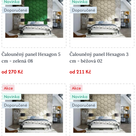
Novinka
Novinka
Doporučené
Doporučené
Čalouněný panel Hexagon 5
Čalouněný panel Hexagon 3
cm - zelená 08
cm - béžová 02
od 270 Kč
od 211 Kč
Akce
Akce
Novinka
Novinka
Doporučené
Doporučené