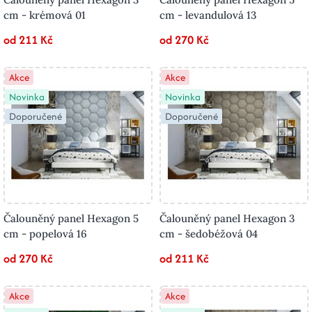
cm - krémová 01
cm - levandulová 13
od 211 Kč
od 270 Kč
Akce
Akce
Novinka
Novinka
Doporučené
Doporučené
Čalouněný panel Hexagon 5
Čalouněný panel Hexagon 3
cm - popelová 16
cm - šedobéžová 04
od 270 Kč
od 211 Kč
Akce
Akce