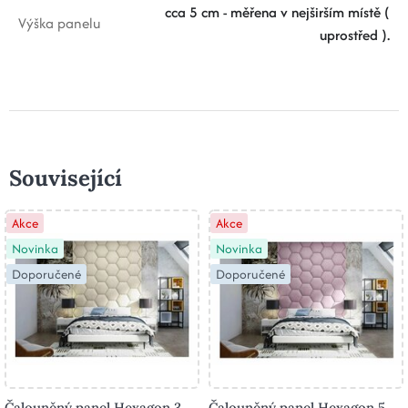
cca 5 cm - měřena v nejširším místě (
Výška panelu
uprostřed ).
Související
Akce
Akce
Novinka
Novinka
Doporučené
Doporučené
Čalouněný panel Hexagon 3
Čalouněný panel Hexagon 5