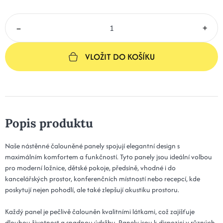
–
+
VLOŽIT DO KOŠÍKU
Popis produktu
Naše nástěnné čalouněné panely spojují elegantní design s
maximálním komfortem a funkčností. Tyto panely jsou ideální volbou
pro moderní ložnice, dětské pokoje, předsíně, vhodné i do
kancelářských prostor, konferenčních místností nebo recepcí, kde
poskytují nejen pohodlí, ale také zlepšují akustiku prostoru.
Každý panel je pečlivě čalouněn kvalitními látkami, což zajišťuje
dlouhou životnost a snadnou údržbu. Panely jsou k dispozici v různých