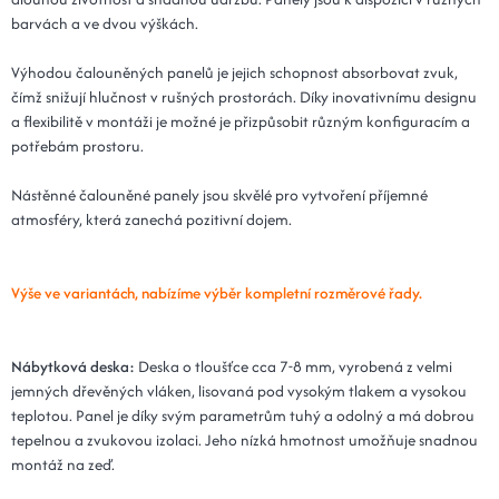
barvách a ve dvou výškách.
Výhodou čalouněných panelů je jejich schopnost absorbovat zvuk,
čímž snižují hlučnost v rušných prostorách. Díky inovativnímu designu
a flexibilitě v montáži je možné je přizpůsobit různým konfiguracím a
potřebám prostoru.
Nástěnné čalouněné panely jsou skvělé pro vytvoření příjemné
atmosféry, která zanechá pozitivní dojem.
Výše ve variantách, nabízíme výběr kompletní rozměrové řady.
Nábytková deska:
Deska o tloušťce cca 7-8 mm, vyrobená z velmi
jemných dřevěných vláken, lisovaná pod vysokým tlakem a vysokou
teplotou. Panel je díky svým parametrům tuhý a odolný a má dobrou
tepelnou a zvukovou izolaci. Jeho nízká hmotnost umožňuje snadnou
montáž na zeď.