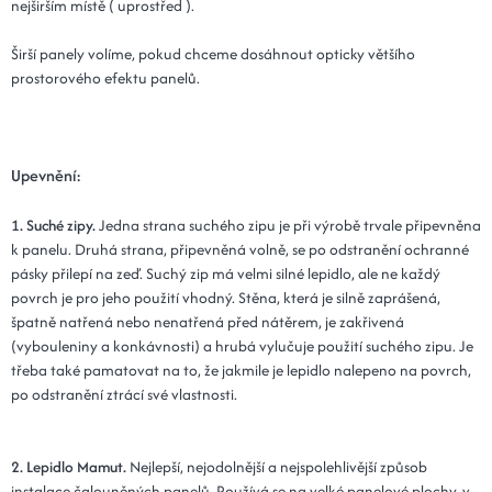
nejširším místě ( uprostřed ).
Širší panely volíme, pokud chceme dosáhnout opticky většího
prostorového efektu panelů.
Upevnění:
1. Suché zipy.
Jedna strana suchého zipu je při výrobě trvale připevněna
k panelu. Druhá strana, připevněná volně, se po odstranění ochranné
pásky přilepí na zeď. Suchý zip má velmi silné lepidlo, ale ne každý
povrch je pro jeho použití vhodný. Stěna, která je silně zaprášená,
špatně natřená nebo nenatřená před nátěrem, je zakřivená
(vybouleniny a konkávnosti) a hrubá vylučuje použití suchého zipu. Je
třeba také pamatovat na to, že jakmile je lepidlo nalepeno na povrch,
po odstranění ztrácí své vlastnosti.
2. Lepidlo Mamut.
Nejlepší, nejodolnější a nejspolehlivější způsob
instalace čalouněných panelů. Používá se na velké panelové plochy, v