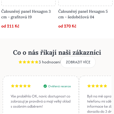
Čalouněný panel Hexagon 3
Čalouněný panel Hexagon 5
cm - grafitová 19
cm - šedobéžová 04
od 211 Kč
od 270 Kč
Co o nás říkají naši zákazníci
3 hodnocení
ZOBRAZIT VÍCE
Ověřená recenze
Vše proběhlo OK, navíc dostupnost co
Byli na mě oprav
zobrazují je pravdivá a mají velký sklad
telefonu mi sděli
s osobním odběrem!
informace ke zb
dorazila do 3 dnů