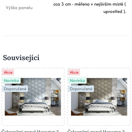
cca 3 cm - měřena v nejširším místě (
Výška panelu
uprostřed ).
Související
Akce
Akce
Novinka
Novinka
Doporučené
Doporučené
Čalouněný panel Hexagon 3
Čalouněný panel Hexagon 3