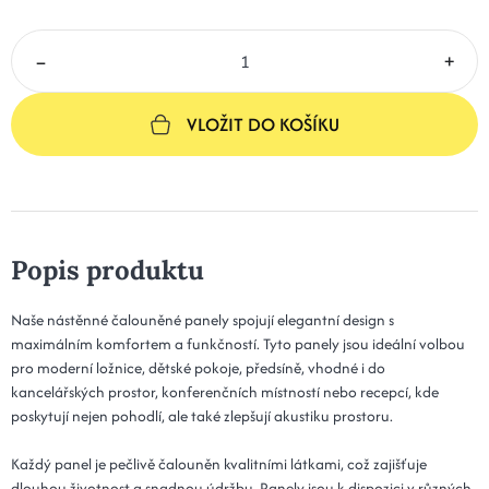
–
+
VLOŽIT DO KOŠÍKU
Popis produktu
Naše nástěnné čalouněné panely spojují elegantní design s
maximálním komfortem a funkčností. Tyto panely jsou ideální volbou
pro moderní ložnice, dětské pokoje, předsíně, vhodné i do
kancelářských prostor, konferenčních místností nebo recepcí, kde
poskytují nejen pohodlí, ale také zlepšují akustiku prostoru.
Každý panel je pečlivě čalouněn kvalitními látkami, což zajišťuje
dlouhou životnost a snadnou údržbu. Panely jsou k dispozici v různých