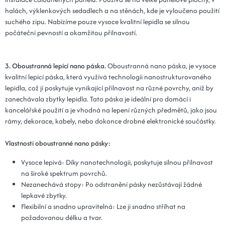
halách, výklenkových sedadlech a na stěnách, kde je vyloučeno použití
suchého zipu. Nabízíme pouze vysoce kvalitní lepidla se silnou
počáteční pevností a okamžitou přilnavostí.
3. Oboustranná lepící nano páska.
Oboustranná nano páska, je vysoce
kvalitní lepicí páska, která využívá technologii nanostrukturovaného
lepidla, což jí poskytuje vynikající přilnavost na různé povrchy, aniž by
zanechávala zbytky lepidla. Tato páska je ideální pro domácí i
kancelářské použití a je vhodná na lepení různých předmětů, jako jsou
rámy, dekorace, kabely, nebo dokonce drobné elektronické součástky.
Vlastnosti oboustranné nano pásky:
Vysoce lepivá: Díky nanotechnologii, poskytuje silnou přilnavost
na široké spektrum povrchů.
Nezanechává stopy: Po odstranění pásky nezůstávají žádné
lepkavé zbytky.
Flexibilní a snadno upravitelná: Lze ji snadno stříhat na
požadovanou délku a tvar.