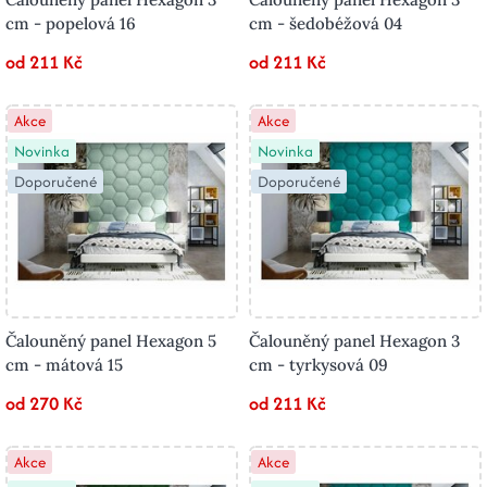
cm - popelová 16
cm - šedobéžová 04
od 211 Kč
od 211 Kč
Akce
Akce
Novinka
Novinka
Doporučené
Doporučené
Čalouněný panel Hexagon 5
Čalouněný panel Hexagon 3
cm - mátová 15
cm - tyrkysová 09
od 270 Kč
od 211 Kč
Akce
Akce