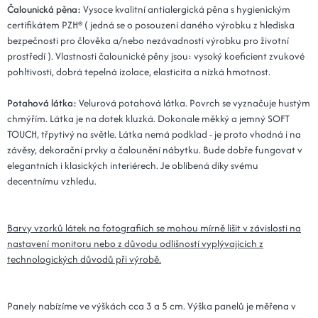
Čalounická pěna:
Vysoce kvalitní antialergická pěna s hygienickým
certifikátem PZH® ( jedná se o posouzení daného výrobku z hlediska
bezpečnosti pro člověka a/nebo nezávadnosti výrobku pro životní
prostředí ). Vlastnosti čalounické pěny jsou: vysoký koeficient zvukové
pohltivosti, dobrá tepelná izolace, elasticita a nízká hmotnost.
Potahová látka:
Velurová potahová látka. Povrch se vyznačuje hustým
chmýřím. Látka je na dotek kluzká. Dokonale měkký a jemný SOFT
TOUCH, třpytivý na světle. Látka nemá podklad - je proto vhodná i na
závěsy, dekorační prvky a čalounění nábytku. Bude dobře fungovat v
elegantních i klasických interiérech. Je oblíbená díky svému
decentnímu vzhledu.
Barvy vzorků látek na fotografiích se mohou mírně lišit v závislosti na
nastavení monitoru nebo z důvodu odlišností vyplývajících z
technologických důvodů při výrobě.
Panely nabízíme ve výškách cca 3 a 5 cm. Výška panelů je měřena v