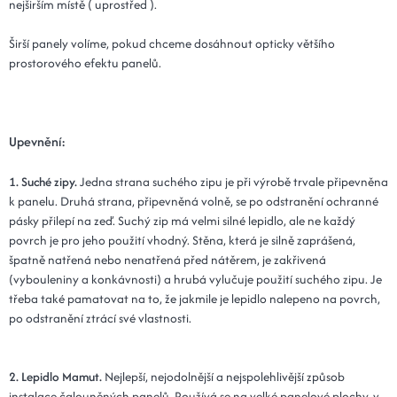
nejširším místě ( uprostřed ).
Širší panely volíme, pokud chceme dosáhnout opticky většího
prostorového efektu panelů.
Upevnění:
1. Suché zipy.
Jedna strana suchého zipu je při výrobě trvale připevněna
k panelu. Druhá strana, připevněná volně, se po odstranění ochranné
pásky přilepí na zeď. Suchý zip má velmi silné lepidlo, ale ne každý
povrch je pro jeho použití vhodný. Stěna, která je silně zaprášená,
špatně natřená nebo nenatřená před nátěrem, je zakřivená
(vybouleniny a konkávnosti) a hrubá vylučuje použití suchého zipu. Je
třeba také pamatovat na to, že jakmile je lepidlo nalepeno na povrch,
po odstranění ztrácí své vlastnosti.
2. Lepidlo Mamut.
Nejlepší, nejodolnější a nejspolehlivější způsob
instalace čalouněných panelů. Používá se na velké panelové plochy, v