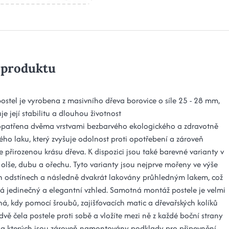
 produktu
ostel je vyrobena z masivního dřeva borovice o síle 25 - 28 mm,
je její stabilitu a dlouhou životnost
 opatřena dvěma vrstvami bezbarvého ekologického a zdravotně
ho laku, který zvyšuje odolnost proti opotřebení a zároveň
 přirozenou krásu dřeva. K dispozici jsou také barevné varianty v
 olše, dubu a ořechu. Tyto varianty jsou nejprve mořeny ve výše
 odstínech a následně dvakrát lakovány průhledným lakem, což
á jedinečný a elegantní vzhled. Samotná montáž postele je velmi
á, kdy pomocí šroubů, zajišťovacích matic a dřevařských kolíků
dvě čela postele proti sobě a vložíte mezi ně z každé boční strany
na kterých jsou zároveň namontovány podklady pro připevnění