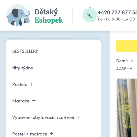
+420 727 877 3
Po - Pá 8:00 - 14:30
BESTSELLERY
Domů
Hity týdne
ZDARMA
Postele
Matrace
Vybavení ubytovacích zařízení
Postel + matrace