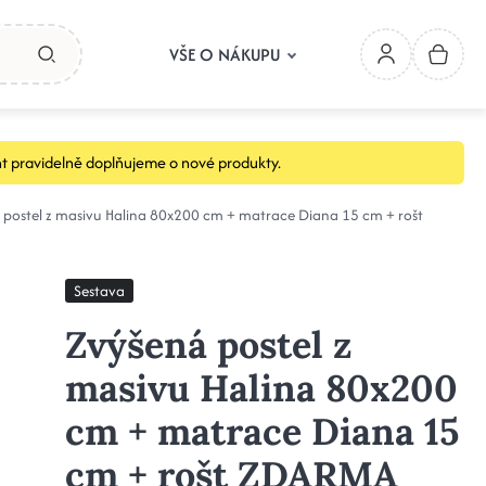
VŠE O NÁKUPU
t pravidelně doplňujeme o nové produkty.
 postel z masivu Halina 80x200 cm + matrace Diana 15 cm + rošt
Sestava
Zvýšená postel z
masivu Halina 80x200
cm + matrace Diana 15
cm + rošt ZDARMA