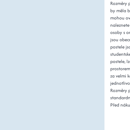
Rozměry po
by měla b
mohou ovli
naleznete 
osoby s o
jsou obec
postele js
studentsk
postele, l
prostorem
za velmi k
jednotlivc
Rozměry 
standardn
Před nákup