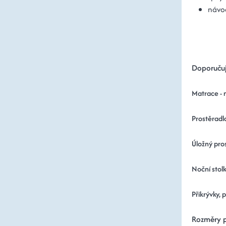
návod
Doporučuj
Matrace - 
Prostěradl
Úložný pros
Noční stolk
Přikrývky, 
Rozměry p