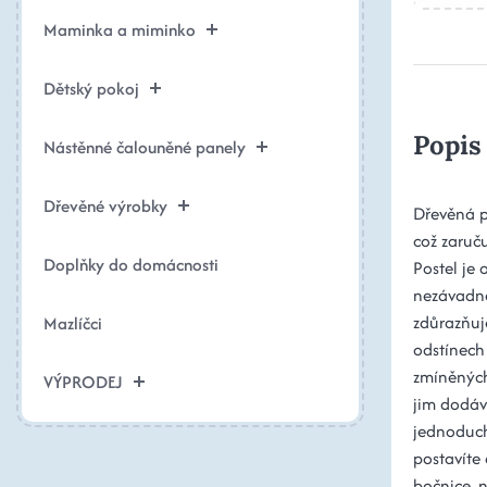
Maminka a miminko
Dětský pokoj
Popis
Nástěnné čalouněné panely
Dřevěné výrobky
Dřevěná p
což zaruču
Doplňky do domácnosti
Postel je
nezávadné
zdůrazňuje
Mazlíčci
odstínech
zmíněných
VÝPRODEJ
jim dodáv
jednoduch
postavíte 
bočnice, 