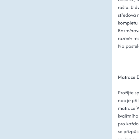
roštu. U d
středová n
kompletu š
Rozměrové 
rozměr ma
Na postel
Matrace 
Prožijte 
noc je př
matrace V
kvalitníh
pro každo
se přizpůs