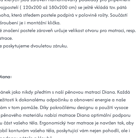
vojpostelí ( 120x200 až 180x200 cm) se ještě vkládá tzv. pátá
oha, která středem postele podpírá v polovině rošty. Součástí
roubení je i montážní klička.
značení postele zároveň určuje velikost otvoru pro matraci, resp.
trace.
e poskytujeme dvouletou záruku.
Diana:
spánek jako nikdy předtím s naší pěnovou matrací Diana. Každá
íležitostí k dokonalému odpočinku a obnovení energie a naše
ám v tom pomůže. Díky pokročilému designu a použití vysoce
o pěnového materiálu nabízí matrace Diana optimální podporu
u část vašeho těla. Ergonomický tvar matrace je navržen tak, aby
obil konturám vašeho těla, poskytující vám nejen pohodlí, ale i