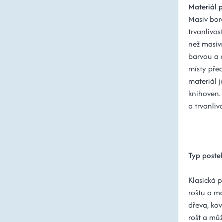
Materiál 
Masiv bor
trvanlivos
než masiv
barvou a 
místy pře
materiál j
knihoven.
a trvanlivo
Typ poste
Klasická p
roštu a m
dřeva, ko
rošt a mů