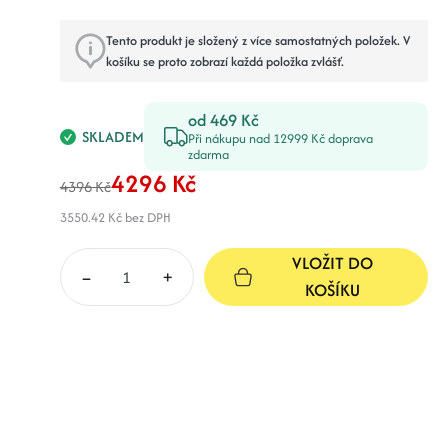
Tento produkt je složený z více samostatných položek. V
košíku se proto zobrazí každá položka zvlášť.
od 469 Kč
SKLADEM
Při nákupu nad 12999 Kč doprava
zdarma
4296 Kč
4396 Kč
3550.42 Kč
bez DPH
VLOŽIT DO
–
+
KOŠÍKU