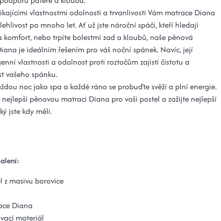
podporu páteře a kloubů.
ikajícími vlastnostmi odolnosti a trvanlivosti Vám matrace Diana
lehlivost po mnoho let. Ať už jste nároční spáči, kteří hledají
 komfort, nebo trpíte bolestmi zad a kloubů, naše pěnová
iana je ideálním řešením pro váš noční spánek. Navíc, její
nní vlastnosti a odolnost proti roztočům zajistí čistotu a
t vašeho spánku.
každou noc jako spa a každé ráno se probuďte svěží a plní energie.
u nejlepší pěnovou matraci Diana pro vaši postel a zažijte nejlepší
ký jste kdy měli.
alení:
l z masivu borovice
ace Diana
vací materiál