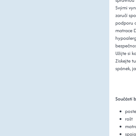
správnou 
Svými vyn
zaručí spo
podporu a
matrace D
hypoalerge
bezpečnos
Užijte si 
Získejte t
spánek, ja
Součástí b
poste
rošt
matr
spojo