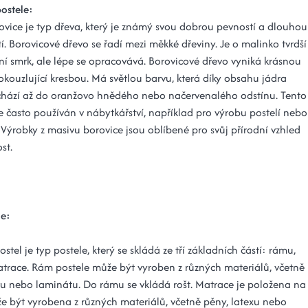
postele:
ovice je typ dřeva, který je známý svou dobrou pevností a dlouhou
tí. Borovicové dřevo se řadí mezi měkké dřeviny. Je o malinko tvrdší
ní smrk, ale lépe se opracovává. Borovicové dřevo vyniká krásnou
okouzlující kresbou. Má světlou barvu, která díky obsahu jádra
chází až do oranžovo hnědého nebo načervenalého odstínu. Tento
e často používán v nábytkářství, například pro výrobu postelí nebo
 Výrobky z masivu borovice jsou oblíbené pro svůj přírodní vzhled
st.
le:
ostel je typ postele, který se skládá ze tří základních částí: rámu,
atrace. Rám postele může být vyroben z různých materiálů, včetně
vu nebo laminátu. Do rámu se vkládá rošt. Matrace je položena na
že být vyrobena z různých materiálů, včetně pěny, latexu nebo