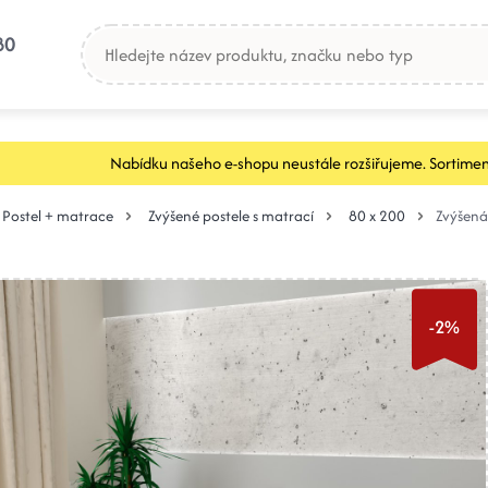
80
Nabídku našeho e-shopu neustále rozšiřujeme. Sortimen
Postel + matrace
Zvýšené postele s matrací
80 x 200
Zvýšená
-2%