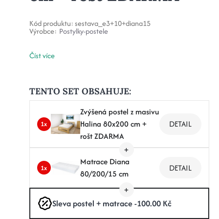
Kód produktu:
sestava_e3+10+diana15
Výrobce:
Postylky-postele
Číst více
TENTO SET OBSAHUJE:
Zvýšená postel z masivu
Halina 80x200 cm +
DETAIL
1x
rošt ZDARMA
Matrace Diana
DETAIL
1x
80/200/15 cm
Sleva postel + matrace -100.00 Kč