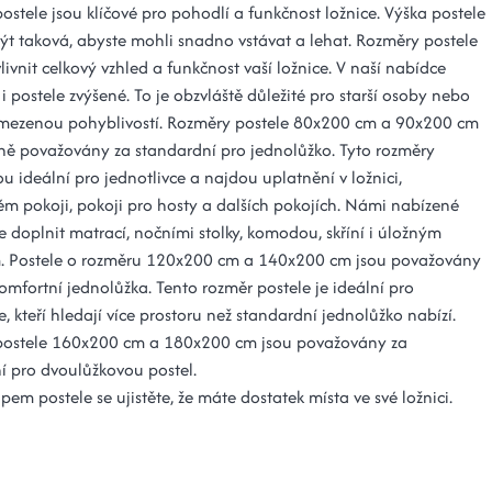
stele jsou klíčové pro pohodlí a funkčnost ložnice. Výška postele
ýt taková, abyste mohli snadno vstávat a lehat. Rozměry postele
vnit celkový vzhled a funkčnost vaší ložnice. V naší nabídce
i postele zvýšené. To je obzvláště důležité pro starší osoby nebo
mezenou pohyblivostí. Rozměry postele 80x200 cm a 90x200 cm
ně považovány za standardní pro jednolůžko. Tyto rozměry
ou ideální pro jednotlivce a najdou uplatnění v ložnici,
ém pokoji, pokoji pro hosty a dalších pokojích. Námi nabízené
ze doplnit matrací, nočními stolky, komodou, skříní i úložným
. Postele o rozměru 120x200 cm a 140x200 cm jsou považovány
omfortní jednolůžka. Tento rozměr postele je ideální pro
e, kteří hledají více prostoru než standardní jednolůžko nabízí.
postele 160x200 cm a 180x200 cm jsou považovány za
í pro dvoulůžkovou postel.
em postele se ujistěte, že máte dostatek místa ve své ložnici.