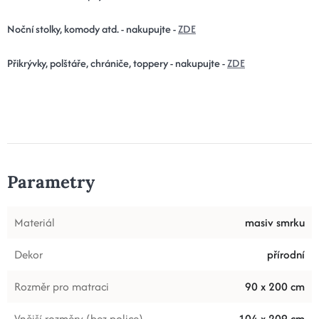
Noční stolky, komody atd. - nakupujte -
ZDE
Přikrývky, polštáře, chrániče, toppery - nakupujte -
ZDE
Parametry
Materiál
masiv smrku
Dekor
přírodní
Rozměr pro matraci
90 x 200 cm
Vnější rozměry (bez police)
104 x 209 cm