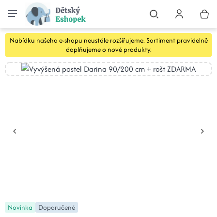
Nabídku našeho e-shopu neustále rozšiřujeme. Sortiment pravidelně
doplňujeme o nové produkty.
Novinka
Doporučené