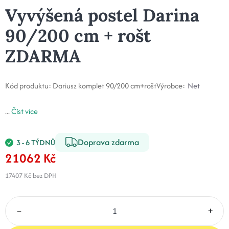
Vyvýšená postel Darina
90/200 cm + rošt
ZDARMA
Kód produktu:
Dariusz komplet 90/200 cm+rošt
Výrobce:
Net
...
Číst více
Doprava zdarma
3 - 6 TÝDNŮ
21062 Kč
17407 Kč
bez DPH
–
+