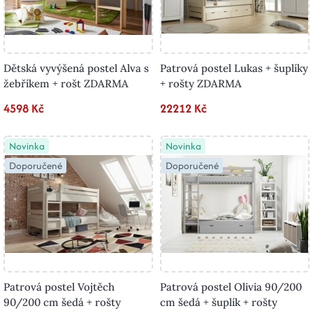
Dětská vyvýšená postel Alva s
Patrová postel Lukas + šuplíky
žebříkem + rošt ZDARMA
+ rošty ZDARMA
4598 Kč
22212 Kč
Novinka
Novinka
Doporučené
Doporučené
Patrová postel Vojtěch
Patrová postel Olivia 90/200
90/200 cm šedá + rošty
cm šedá + šuplík + rošty