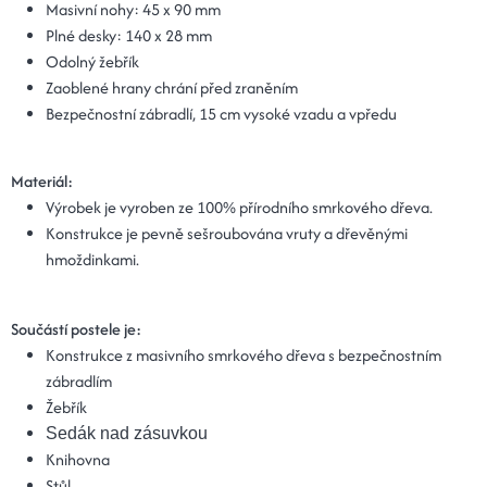
Masivní nohy: 4
5 x 90 mm
Plné desky:
140 x 28 mm
Odolný žebřík
Zaoblené hrany chrání před zraněním
Bezpečnostní zábradlí, 15 cm vysoké vzadu a vpředu
Materiál:
Výrobek je vyroben ze 100% přírodního smrkového dřeva.
Konstrukce je pevně sešroubována vruty a dřevěnými
hmoždinkami.
Součástí postele je:
Konstrukce z masivního smrkového dřeva s bezpečnostním
zábradlím
Žebřík
Sedák nad zásuvkou
Knihovna
Stůl