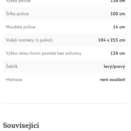
Výška police
138 cm
Šířka police
100 cm
Hloubka police
14 cm
Vnější rozměry (s policí)
104 x 223 cm
Výška rámu horní postele bez ochrany
138 cm
Žebřík
levý/pravý
Matrace
není součástí
Související