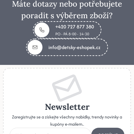
Máte dotazy nebo potřebujete
poradit s výběrem zboží?
+420 727 877 380
PO - PÁ 8:00 - 14:30
info@detsky-eshopek.cz
Newsletter
Zaregistrujte se a získejte všechny nabídky, trendy novinky a
kupóny e-mailem..