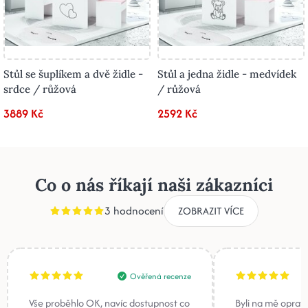
Stůl se šuplíkem a dvě židle -
Stůl a jedna židle - medvídek
srdce / růžová
/ růžová
3889 Kč
2592 Kč
Co o nás říkají naši zákazníci
3 hodnocení
ZOBRAZIT VÍCE
Ověřená recenze
Vše proběhlo OK, navíc dostupnost co
Byli na mě oprav