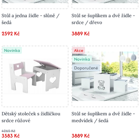
Stůl a jedna židle - slůně /
Stůl se šuplíkem a dvě židle -
šedá
srdce / dřevo
2592 Kč
3889 Kč
Novinka
Akce
Novinka
Doporučené
Dětský stoleček s židličkou
Stůl se šuplíkem a dvě židle -
srdce růžové
medvídek / šedá
4265 Kč
3583 Kč
3889 Kč