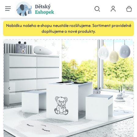
Nabídku našeho e-shopu neustále rozšiřujeme. Sortiment pravidelně
doplňujeme o nové produkty.