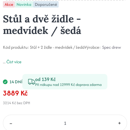
Akce
Novinka
Doporučené
Stůl a dvě židle -
medvídek / šedá
Kód produktu:
Stůl + 2 židle - medvídek / šedá
Výrobce:
Spec drew
...
Číst více
od 139 Kč
14 DNÍ
Při nákupu nad 12999 Kč doprava zdarma
3889 Kč
3214 Kč
bez DPH
–
+