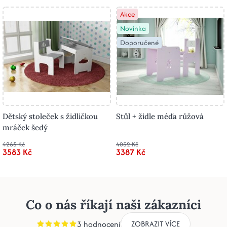
Akce
Novinka
Doporučené
Dětský stoleček s židličkou
Stůl + židle méďa růžová
mráček šedý
4265 Kč
4032 Kč
3583 Kč
3387 Kč
Co o nás říkají naši zákazníci
3 hodnocení
ZOBRAZIT VÍCE