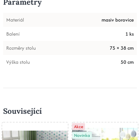
Parametry
Materiál
masiv borovice
Balení
1 ks
Rozměry stolu
75 × 38 cm
Výška stolu
50 cm
Související
Akce
Novinka