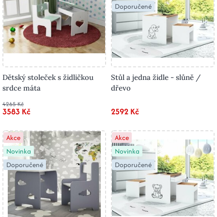
Doporučené
Dětský stoleček s židličkou
Stůl a jedna židle - slůně /
srdce máta
dřevo
4265 Kč
3583 Kč
2592 Kč
Akce
Akce
Novinka
Novinka
Doporučené
Doporučené