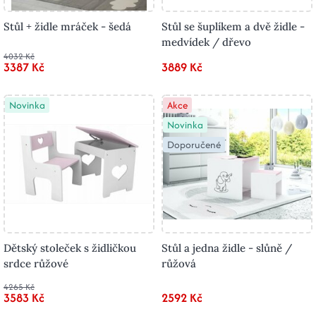
Stůl + židle mráček - šedá
Stůl se šuplíkem a dvě židle -
medvídek / dřevo
4032 Kč
3387 Kč
3889 Kč
Novinka
Akce
Novinka
Doporučené
Dětský stoleček s židličkou
Stůl a jedna židle - slůně /
srdce růžové
růžová
4265 Kč
3583 Kč
2592 Kč