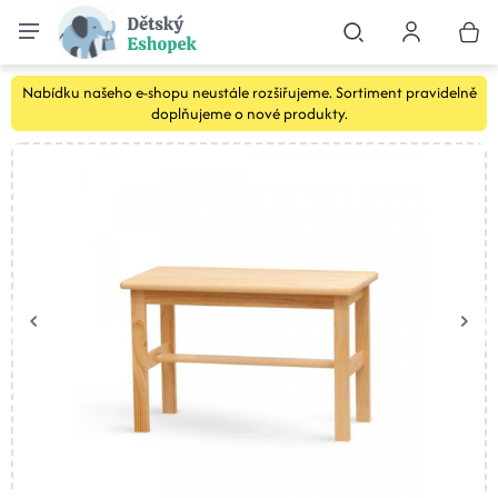
Nabídku našeho e-shopu neustále rozšiřujeme. Sortiment pravidelně
doplňujeme o nové produkty.