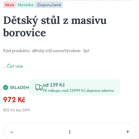
Akce
Novinka
Doporučené
Dětský stůl z masivu
borovice
Kód produktu:
dětský stůl sosna
Výrobce:
Spt
...
Číst více
od 139 Kč
SKLADEM
Při nákupu nad 12999 Kč doprava zdarma
972 Kč
803 Kč
bez DPH
–
+