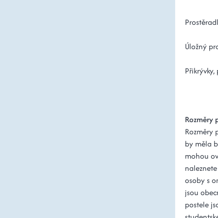
Prostěrad
Úložný pro
Přikrývky,
Rozměry p
Rozměry po
by měla b
mohou ovli
naleznete 
osoby s o
jsou obec
postele js
studentsk