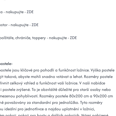
la - nakupujte -
ZDE
stor - nakupujte -
ZDE
 polštáře, chrániče, toppery - nakupujte -
ZDE
ostele:
stele jsou klíčové pro pohodlí a funkčnost ložnice. Výška postele
ýt taková, abyste mohli snadno vstávat a lehat. Rozměry postele
vnit celkový vzhled a funkčnost vaší ložnice. V naší nabídce
i postele zvýšené. To je obzvláště důležité pro starší osoby nebo
mezenou pohyblivostí. Rozměry postele 80x200 cm a 90x200 cm
ně považovány za standardní pro jednolůžko. Tyto rozměry
ou ideální pro jednotlivce a najdou uplatnění v ložnici,
ém pokoji, pokoji pro hosty a dalších pokojích. Námi nabízené