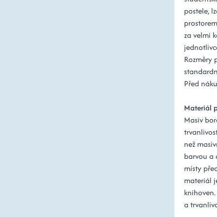
postele, l
prostorem
za velmi k
jednotlivc
Rozměry 
standardn
Před nákup
Materiál 
Masiv bor
trvanlivos
než masiv
barvou a 
místy pře
materiál j
knihoven.
a trvanlivo