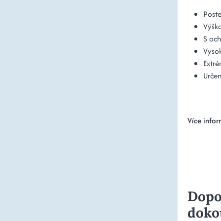
Post
Výško
S och
Vysok
Extré
Určen
Více infor
Dopo
doko