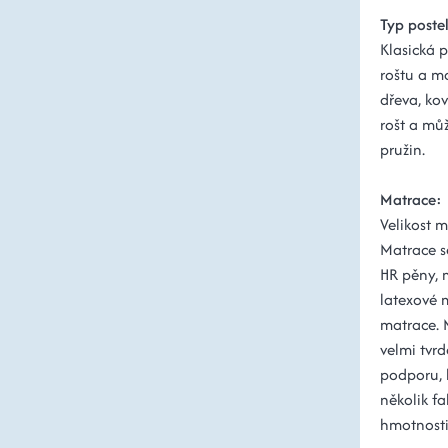
Typ poste
Klasická p
roštu a m
dřeva, ko
rošt a mů
pružin.
Matrace:
Velikost 
Matrace s
HR pěny, 
latexové 
matrace. 
velmi tvrd
podporu, k
několik fa
hmotnosti