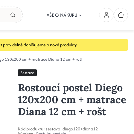
VŠE O NÁKUPU
t pravidelně doplňujeme o nové produkty.
ego 120x200 cm + matrace Diana 12 cm + rošt
Sestava
Rostoucí postel Diego
120x200 cm + matrace
Diana 12 cm + rošt
Kód produktu:
sestava_diego120+diana12
Výrobce:
Postylky-postele