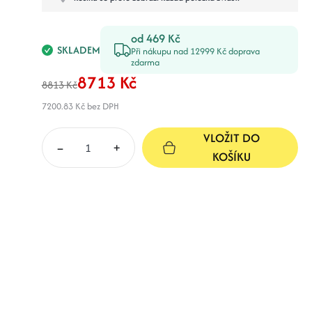
od 469 Kč
SKLADEM
Při nákupu nad 12999 Kč doprava
zdarma
8713 Kč
8813 Kč
7200.83 Kč
bez DPH
VLOŽIT DO
–
+
KOŠÍKU