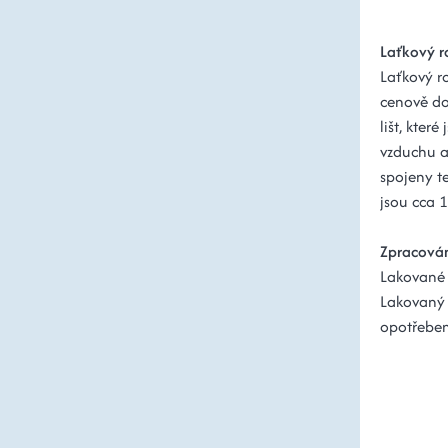
Laťkový 
Laťkový ro
cenově do
lišt, kter
vzduchu a 
spojeny te
jsou cca 
Zpracován
Lakované 
Lakovaný 
opotřeben