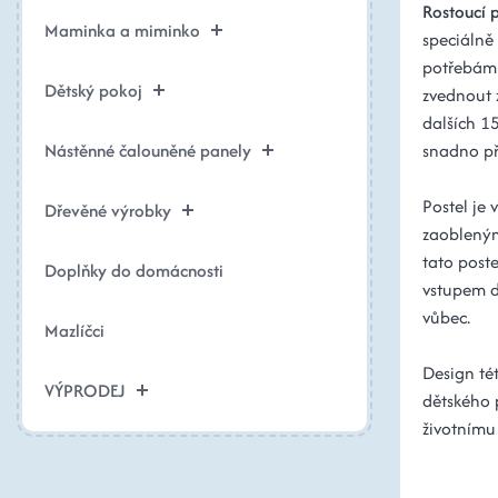
Rostoucí 
Maminka a miminko
speciálně 
potřebám V
Dětský pokoj
zvednout 
dalších 1
Nástěnné čalouněné panely
snadno při
Postel je
Dřevěné výrobky
zaobleným
tato post
Doplňky do domácnosti
vstupem do
vůbec.
Mazlíčci
Design té
VÝPRODEJ
dětského 
životnímu