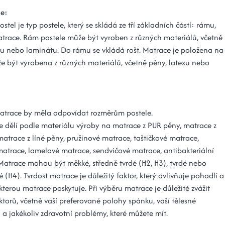
le:
ostel je typ postele, který se skládá ze tří základních částí: rámu,
atrace. Rám postele může být vyroben z různých materiálů, včetně
vu nebo laminátu. Do rámu se vkládá rošt. Matrace je položena na
že být vyrobena z různých materiálů, včetně pěny, latexu nebo
matrace by měla odpovídat rozměrům postele.
e dělí podle materiálu výroby na matrace z PUR pěny, matrace z
matrace z líné pěny, pružinové matrace, taštičkové matrace,
matrace, lamelové matrace, sendvičové matrace, antibakteriální
Matrace mohou být měkké, středně tvrdé (H2, H3), tvrdé nebo
é (H4). Tvrdost matrace je důležitý faktor, který ovlivňuje pohodlí a
terou matrace poskytuje. Při výběru matrace je důležité zvážit
ktorů, včetně vaší preferované polohy spánku, vaší tělesné
 a jakékoliv zdravotní problémy, které můžete mít.