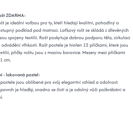
rošt ZDARMA:
št je ideální volbou pro ty, kteří hledají kvalitní, pohodlný a
stupný podklad pod matraci. Laťkový rošt se skládá z dřevěných
é jsou spojeny textilií. Rošt poskytuje dobrou podporu těla, cirkulaci
odvádění vlhkosti. Rošt postele je tvořen 12 příčkami, které jsou
xtilií, příčky roštu jsou z masivu borovice. Mezery mezi příčkami
11 cm.
í - lakovaná postel:
postele jsou oblíbené pro svůj elegantní vzhled a odolnost.
povrch je hladký, snadno se čistí a je odolný vůči poškrábání a
í.