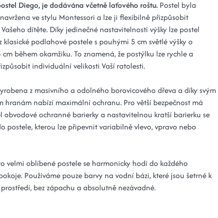
postel Diego, je dodávána včetně laťového roštu.
Postel byla
navržena ve stylu Montessori a lze ji flexibilně přizpůsobit
ašeho dítěte. Díky jedinečné nastavitelnosti výšky lze postel
z klasické podlahové postele s pouhými 5 cm světlé výšky o
5 cm během okamžiku. To znamená, že postýlku lze rychle a
způsobit individuální velikosti Vaší ratolesti.
 vyrobena z masivního a odolného borovicového dřeva a díky svým
 hranám nabízí maximální ochranu. Pro větší bezpečnost má
el obvodové ochranné barierky a nastavitelnou kratší barierku se
 postele, kterou lze připevnit variabilně vlevo, vpravo nebo
to velmi oblíbené postele se harmonicky hodí do každého
pokoje. Používáme pouze barvy na vodní bázi, které jsou šetrné k
 prostředí, bez zápachu a absolutně nezávadné.