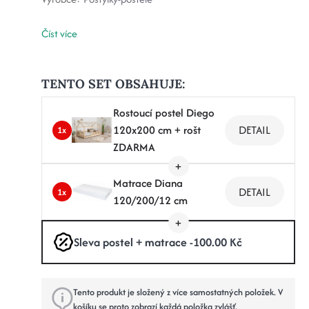
Číst více
TENTO SET OBSAHUJE:
Rostoucí postel Diego
120x200 cm + rošt
DETAIL
1x
ZDARMA
Matrace Diana
DETAIL
1x
120/200/12 cm
Sleva postel + matrace -100.00 Kč
Tento produkt je složený z více samostatných položek. V
košíku se proto zobrazí každá položka zvlášť.