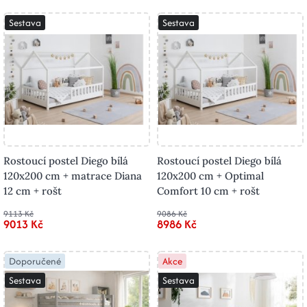
Sestava
Sestava
Rostoucí postel Diego bílá
Rostoucí postel Diego bílá
120x200 cm + matrace Diana
120x200 cm + Optimal
12 cm + rošt
Comfort 10 cm + rošt
9113 Kč
9086 Kč
9013 Kč
8986 Kč
Doporučené
Akce
Sestava
Sestava