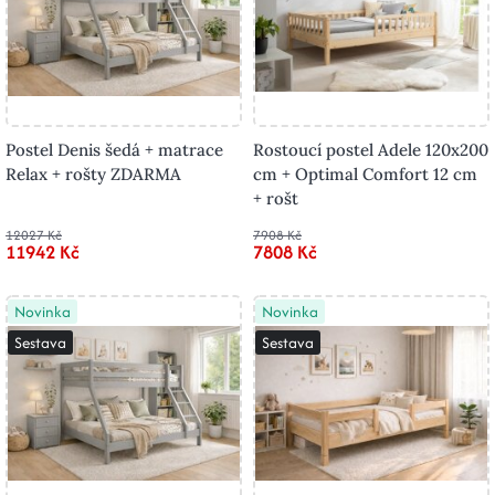
Postel Denis šedá + matrace
Rostoucí postel Adele 120x200
Relax + rošty ZDARMA
cm + Optimal Comfort 12 cm
+ rošt
12027 Kč
7908 Kč
11942 Kč
7808 Kč
Novinka
Novinka
Sestava
Sestava