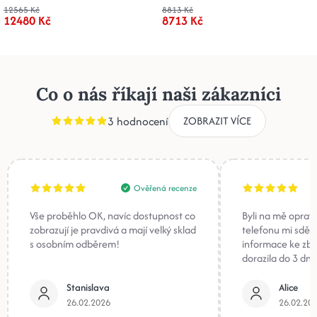
12565 Kč
8813 Kč
12480 Kč
8713 Kč
Co o nás říkají naši zákazníci
3 hodnocení
ZOBRAZIT VÍCE
Ověřená recenze
Vše proběhlo OK, navíc dostupnost co
Byli na mě oprav
zobrazují je pravdivá a mají velký sklad
telefonu mi sděli
s osobním odběrem!
informace ke zb
dorazila do 3 dnů
Stanislava
Alice
26.02.2026
26.02.20