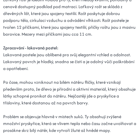
cenově dostupný podklad pod matraci. Laťkový rošt se skládá z
dřevěných lišt, které jsou spojeny textilií. Rošt poskytuje dobrou
podporu těla, cirkulaci vzduchu a odvádění vlhkosti. Rošt postele je
tvořen 12 příčkami, které jsou spojeny textilií, příčky roštu jsou z masivu
borovice. Mezery mezi příčkami jsou cca 11 cm.
Zpracování - lakovaná postel:
Lakované postele jsou oblíbené pro svůj elegantní vzhled a odolnost.
Lakovaný povrch je hladký, snadno se čistí a je odolný vůči poškrábání
a opotřebení.
Po čase, mohou vzniknout na bílém nátěru flíčky, které vznikají
především proto, že dřevo je přírodní a aktivní materiál, který obsahuje
látky schopné pronikat do nátěru. Nejčastěji jde o pryskyřice a
třísloviny, které dostanou až na povrch barvy.
Problém se objevuje hlavně v místech suků. Ty obsahují zvýšené
množství pryskyřice, která se vlivem tepla nebo času začne uvolňovat a
prosákne skrz bílý nátěr, kde vytvoří žluté až hnědé mapy.