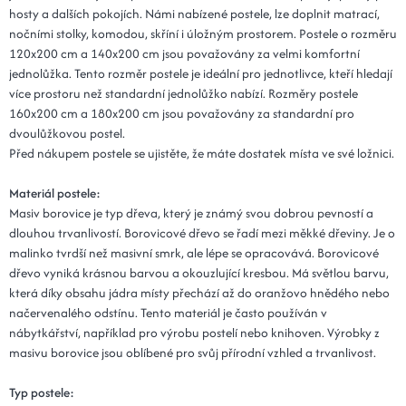
hosty a dalších pokojích. Námi nabízené postele, lze doplnit matrací,
nočními stolky, komodou, skříní i úložným prostorem. Postele o rozměru
120x200 cm a 140x200 cm jsou považovány za velmi komfortní
jednolůžka. Tento rozměr postele je ideální pro jednotlivce, kteří hledají
více prostoru než standardní jednolůžko nabízí. Rozměry postele
160x200 cm a 180x200 cm jsou považovány za standardní pro
dvoulůžkovou postel.
Před nákupem postele se ujistěte, že máte dostatek místa ve své ložnici.
Materiál postele:
Masiv borovice je typ dřeva, který je známý svou dobrou pevností a
dlouhou trvanlivostí. Borovicové dřevo se řadí mezi měkké dřeviny. Je o
malinko tvrdší než masivní smrk, ale lépe se opracovává. Borovicové
dřevo vyniká krásnou barvou a okouzlující kresbou. Má světlou barvu,
která díky obsahu jádra místy přechází až do oranžovo hnědého nebo
načervenalého odstínu. Tento materiál je často používán v
nábytkářství, například pro výrobu postelí nebo knihoven. Výrobky z
masivu borovice jsou oblíbené pro svůj přírodní vzhled a trvanlivost.
Typ postele: