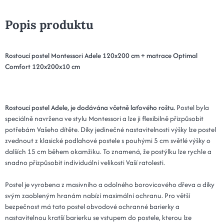
Popis produktu
Rostoucí postel Montessori Adele 120x200 cm + matrace Optimal
Comfort 120x200x10 cm
Rostoucí postel Adele, je dodávána včetně laťového roštu.
Postel byla
speciálně navržena ve stylu Montessori a lze ji flexibilně přizpůsobit
potřebám Vašeho dítěte. Díky jedinečné nastavitelnosti výšky lze postel
zvednout z klasické podlahové postele s pouhými 5 cm světlé výšky o
dalších 15 cm během okamžiku. To znamená, že postýlku lze rychle a
snadno přizpůsobit individuální velikosti Vaší ratolesti.
Postel je vyrobena z masivního a odolného borovicového dřeva a díky
svým zaobleným hranám nabízí maximální ochranu. Pro větší
bezpečnost má tato postel obvodové ochranné barierky a
nastavitelnou kratší barierku se vstupem do postele, kterou lze