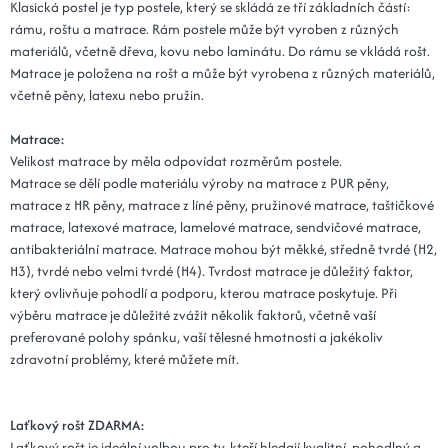
Klasická postel je typ postele, který se skládá ze tří základních částí:
rámu, roštu a matrace. Rám postele může být vyroben z různých
materiálů, včetně dřeva, kovu nebo laminátu. Do rámu se vkládá rošt.
Matrace je položena na rošt a může být vyrobena z různých materiálů,
včetně pěny, latexu nebo pružin.
Matrace:
Velikost matrace by měla odpovídat rozměrům postele.
Matrace se dělí podle materiálu výroby na matrace z PUR pěny,
matrace z HR pěny, matrace z líné pěny, pružinové matrace, taštičkové
matrace, latexové matrace, lamelové matrace, sendvičové matrace,
antibakteriální matrace. Matrace mohou být měkké, středně tvrdé (H2,
H3), tvrdé nebo velmi tvrdé (H4). Tvrdost matrace je důležitý faktor,
který ovlivňuje pohodlí a podporu, kterou matrace poskytuje. Při
výběru matrace je důležité zvážit několik faktorů, včetně vaší
preferované polohy spánku, vaší tělesné hmotnosti a jakékoliv
zdravotní problémy, které můžete mít.
Laťkový rošt ZDARMA:
Laťkový rošt je ideální volbou pro ty, kteří hledají kvalitní, pohodlný a