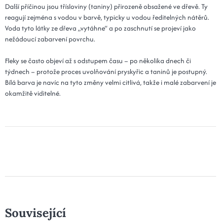
Další příčinou jsou třísloviny (taniny) přirozeně obsažené ve dřevě. Ty
reagují zejména s vodou v barvě, typicky u vodou ředitelných nátěrů.
Voda tyto látky ze dřeva „vytáhne“ a po zaschnutí se projeví jako
nežádoucí zabarvení povrchu.
Fleky se často objeví až s odstupem času – po několika dnech či
týdnech – protože proces uvolňování pryskyřic a taninů je postupný.
Bílá barva je navíc na tyto změny velmi citlivá, takže i malé zabarvení je
okamžitě viditelné.
Související