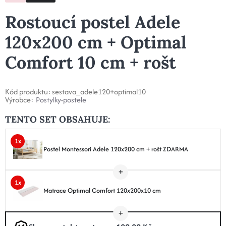
Rostoucí postel Adele
120x200 cm + Optimal
Comfort 10 cm + rošt
Kód produktu:
sestava_adele120+optimal10
Výrobce:
Postylky-postele
TENTO SET OBSAHUJE:
1x
Postel Montessori Adele 120x200 cm + rošt ZDARMA
1x
Matrace Optimal Comfort 120x200x10 cm