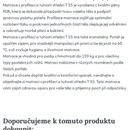
Matrace s profilací a tuhostí střední T 25 je vyrobena z kvalitní pěny
PUR, která se dokonale přizpůsobí tvaru vašeho těla a podpoří
správnou polohu páteře. Profilace matrace zajišťuje optimální
rozložení tlaku a prokrvení jednotlivých částí těla zlepšuje její odvětrání
a zabraňuje tvorbě plísní a bakterií.
Matrace s profilací a tuhostí střední T 25 má také snímatelný. Potah je
opatřen zipem, pro snadnější manipulaci při praní a lze jej prát na 60
°C, což zvyšuje hygienu a životnost matrace.
Matrace je vhodná pro osoby s hmotností do 120 kg a pro všechny
typy postelových roštů. Matraci nabízíme v různých rozměrech podle
Vašich potřeb.
Pokud si chcete dopřát kvalitní a komfortní spánek, neváhejte a
objednejte si matraci s profilací a tuhostí střední T 25. Tato matrace
vám zajistí zdravou oporu pro vaše tělo a příjemný pocit při odpočinku.
Doporučujeme k tomuto produktu
dokoupit: