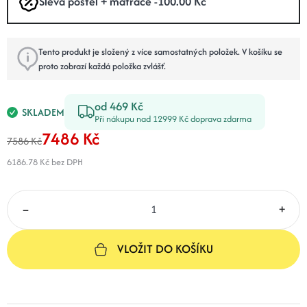
Sleva postel + matrace -100.00 Kč
Tento produkt je složený z více samostatných položek. V košíku se
proto zobrazí každá položka zvlášť.
od 469 Kč
SKLADEM
Při nákupu nad 12999 Kč doprava zdarma
7486 Kč
7586 Kč
6186.78 Kč
bez DPH
–
+
VLOŽIT DO KOŠÍKU