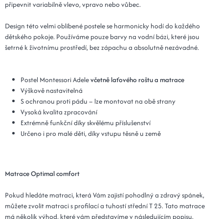
připevnit variabilně vlevo, vpravo nebo vůbec.
Design této velmi oblíbené postele se harmonicky hodí do každého
dětského pokoje. Používáme pouze barvy na vodní bázi, které jsou
šetrné k životnímu prostředí, bez zápachu a absolutně nezávadné.
Postel Montessori Adele
včetně laťového roštu a matrace
Výškově nastavitelná
S ochranou proti pádu – lze montovat na obě strany
Vysoká kvalita zpracování
Extrémně funkční díky skvělému příslušenství
Určeno i pro malé děti, díky vstupu těsně u země
Matrace Optimal comfort
Pokud hledáte matraci, která Vám zajistí pohodlný a zdravý spánek,
můžete zvolit matraci s profilací a tuhostí střední T 25. Tato matrace
má několik výhod, které vám představíme v následujícím popisu.