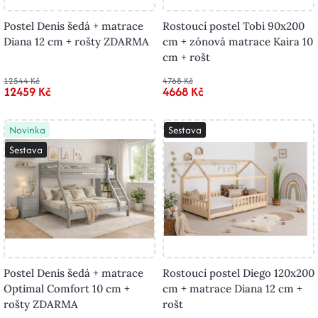
Postel Denis šedá + matrace
Rostoucí postel Tobi 90x200
Diana 12 cm + rošty ZDARMA
cm + zónová matrace Kaira 10
cm + rošt
12544 Kč
4768 Kč
12459 Kč
4668 Kč
Novinka
Sestava
Sestava
Postel Denis šedá + matrace
Rostoucí postel Diego 120x200
Optimal Comfort 10 cm +
cm + matrace Diana 12 cm +
rošty ZDARMA
rošt