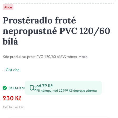
Akce
Prostěradlo froté
nepropustné PVC 120/60
bílá
Kód produktu:
prost PVC 120/60 bílé
Výrobce:
Mazo
...
Číst více
od 79 Kč
SKLADEM
Při nákupu nad 12999 Kč doprava zdarma
230 Kč
190 Kč
bez DPH