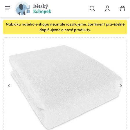
Nabídku našeho e-shopu neustále rozšiřujeme. Sortiment pravidelně
doplňujeme o nové produkty.