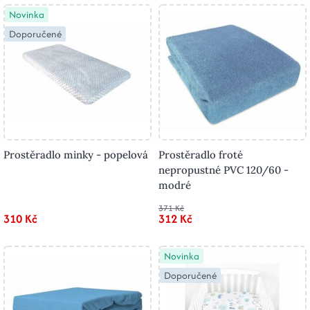
Novinka
Doporučené
Prostěradlo minky - popelová
Prostěradlo froté
nepropustné PVC 120/60 -
modré
371 Kč
310 Kč
312 Kč
Novinka
Doporučené