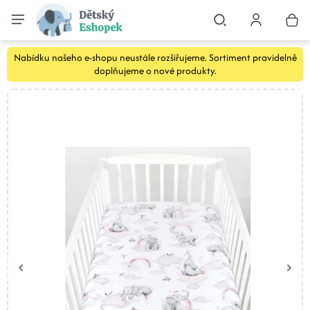
Nabídku našeho e-shopu neustále rozšiřujeme. Sortiment pravidelně
doplňujeme o nové produkty.