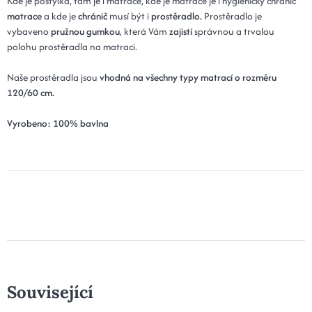
Kde je
postýlka
, tam je i
matrace
, kde je
matrace
je i
hygienický chránič
matrace
a kde je
chránič
musí být i
prostěradlo
.
Prostěradlo je
vybaveno
pružnou gumkou
, která Vám
zajistí
správnou a trvalou
polohu prostěradla na
matraci
.
Naše prostěradla jsou
vhodná na všechny typy matrací o rozměru
120/60 cm.
Vyrobeno: 100% bavlna
Související