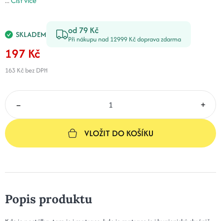
...
Číst více
od 79 Kč
SKLADEM
Při nákupu nad 12999 Kč doprava zdarma
197 Kč
163 Kč
bez DPH
–
+
VLOŽIT DO KOŠÍKU
Popis produktu