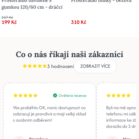
Prostěradlo bavlněné s
Prostěradlo minky - béžová
gumkou 120/60 cm - dráčci
237 Kč
199 Kč
310 Kč
Co o nás říkají naši zákazníci
3 hodnocení
ZOBRAZIT VÍCE
Ověřená recenze
Vše proběhlo OK, navíc dostupnost co
Byli na mě oprav
zobrazují je pravdivá a mají velký sklad
telefonu mi sděli
s osobním odběrem!
informace ke zb
dorazila do 3 dnů