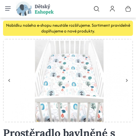
Nabídku našeho e-shopu neustále rozšiřujeme. Sortiment pravidelně
doplňujeme o nové produkty.
Prostěradlo bavlněné s