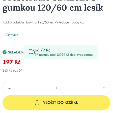
gumkou 120/60 cm lesík
Kód produktu:
bavlna 120/60 lesík
Výrobce:
Babylux
...
Číst více
od 79 Kč
SKLADEM
Při nákupu nad 12999 Kč doprava zdarma
197 Kč
163 Kč
bez DPH
–
+
VLOŽIT DO KOŠÍKU