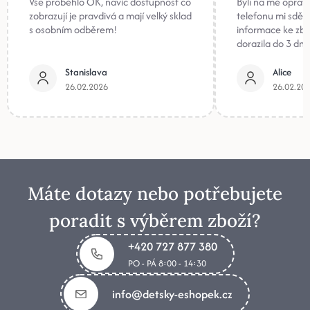
Vše proběhlo OK, navíc dostupnost co
Byli na mě oprav
zobrazují je pravdivá a mají velký sklad
telefonu mi sděli
s osobním odběrem!
informace ke zb
dorazila do 3 dnů
Stanislava
Alice
26.02.2026
26.02.20
Máte dotazy nebo potřebujete
poradit s výběrem zboží?
+420 727 877 380
PO - PÁ 8:00 - 14:30
info@detsky-eshopek.cz