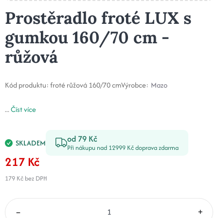
Prostěradlo froté LUX s
gumkou 160/70 cm -
růžová
Kód produktu:
froté růžová 160/70 cm
Výrobce:
Mazo
...
Číst více
od 79 Kč
SKLADEM
Při nákupu nad 12999 Kč doprava zdarma
217 Kč
179 Kč
bez DPH
–
+