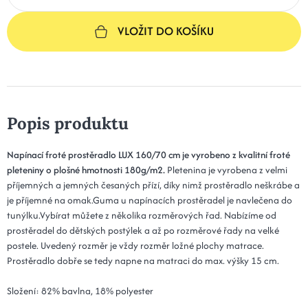
VLOŽIT DO KOŠÍKU
Popis produktu
Napínací froté prostěradlo LUX 160/70 cm je vyrobeno z kvalitní froté
pleteniny o plošné hmotnosti 180g/m2.
Pletenina je vyrobena z velmi
příjemných a jemných česaných přízí, díky nimž prostěradlo neškrábe a
je příjemné na omak.Guma u napínacích prostěradel je navlečena do
tunýlku.Vybírat můžete z několika rozměrových řad. Nabízíme od
prostěradel do dětských postýlek a až po rozměrové řady na velké
postele. Uvedený rozměr je vždy rozměr ložné plochy matrace.
Prostěradlo dobře se tedy napne na matraci do max. výšky 15 cm.
Složení: 82% bavlna, 18% polyester