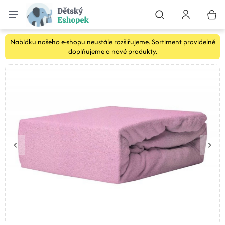
Nabídku našeho e-shopu neustále rozšiřujeme. Sortiment pravidelně
doplňujeme o nové produkty.