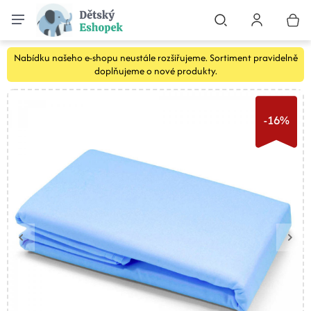
Nabídku našeho e-shopu neustále rozšiřujeme. Sortiment pravidelně
doplňujeme o nové produkty.
-16%