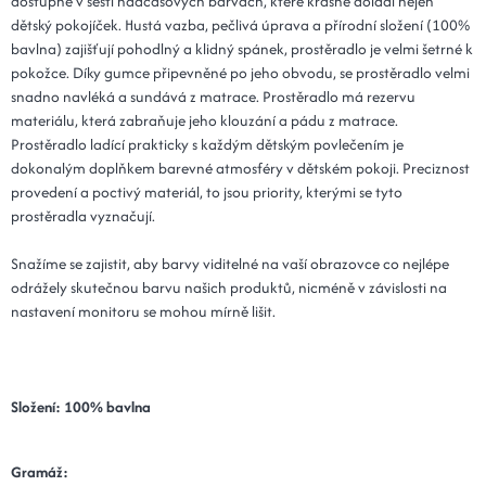
dostupné v šesti nadčasových barvách, které krásně doladí nejen
dětský pokojíček. Hustá vazba, pečlivá úprava a přírodní složení (100%
bavlna) zajišťují pohodlný a klidný spánek, prostěradlo je velmi šetrné k
pokožce. Díky gumce připevněné po jeho obvodu, se prostěradlo velmi
snadno navléká a sundává z matrace. Prostěradlo má rezervu
materiálu, která zabraňuje jeho klouzání a pádu z matrace.
Prostěradlo ladící prakticky s každým dětským povlečením je
dokonalým doplňkem barevné atmosféry v dětském pokoji. Preciznost
provedení a poctivý materiál, to jsou priority, kterými se tyto
prostěradla vyznačují.
Snažíme se zajistit, aby barvy viditelné na vaší obrazovce co nejlépe
odrážely skutečnou barvu našich produktů, nicméně v závislosti na
nastavení monitoru se mohou mírně lišit.
Složení: 100% bavlna
Gramáž: