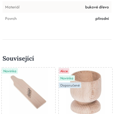
Materiál
bukové dřevo
Povrch
přírodní
Související
Novinka
Akce
Novinka
Doporučené