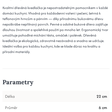
Kvalitní dřevěná kvedlačka je nepostradatelným pomocníkem v každé
domácí kuchyni. Vhodná pro každodenní vaření i pečení, šetrná k
teflonovým hrncům a pánvím — díky přírodnímu bukovému dřevu
nepoškrábe nepřilnavý povrch. Pevné a odolné bukové dřevo zajišťuje
dlouhou životnost a spolehlivé použití po mnoho let. Ergonomický tvar
umožňuje pohodlné míchání těsta, omáček i polévek. Dřevěná
kvedlačka je ekologická, zdravotně nezávadná a snadno se udržuje.
Ideální volba pro každou kuchyni, kde se klade důraz na kvalitu a
přírodní materiály.
Parametry
Délka
22 cm
Průměr
6 cm