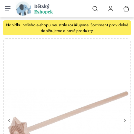
Nabídku našeho e-shopu neustále rozšiřujeme. Sortiment pravidelně
doplňujeme o nové produkty.