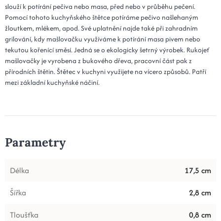
slouží k potírání pečiva nebo masa, před nebo v průběhu pečení.
Pomocí tohoto kuchyňského štětce potíráme pečivo našlehaným
žloutkem, mlékem, apod. Své uplatnění najde také při zahradním
grilování, kdy mašlovačku využíváme k potírání masa pivem nebo
tekutou kořenící směsí. Jedná se o ekologicky šetrný výrobek. Rukojeť
mašlovačky je vyrobena z bukového dřeva, pracovní část pak z
přírodních štětin. Štětec v kuchyni využijete na vícero způsobů. Patří
mezi základní kuchyňské náčiní.
Parametry
Délka
17,5 cm
Šířka
2,8 cm
Tloušťka
0,8 cm