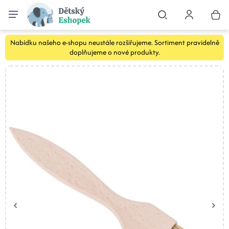
Nabídku našeho e-shopu neustále rozšiřujeme. Sortiment pravidelně
doplňujeme o nové produkty.