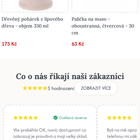
Dřevěný pohárek z lípového
Palička na maso -
dřeva - objem 330 ml
oboustranná, čtvercová - 30
cm
173 Kč
63 Kč
Co o nás říkají naši zákazníci
3 hodnocení
ZOBRAZIT VÍCE
Ověřená recenze
Vše proběhlo OK, navíc dostupnost co
Byli na mě oprav
zobrazují je pravdivá a mají velký sklad
telefonu mi sděli