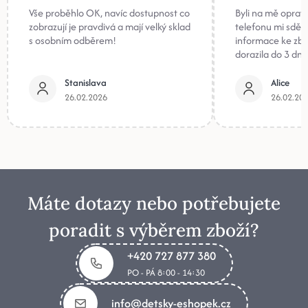
Vše proběhlo OK, navíc dostupnost co
Byli na mě oprav
zobrazují je pravdivá a mají velký sklad
telefonu mi sděli
s osobním odběrem!
informace ke zb
dorazila do 3 dnů
Stanislava
Alice
26.02.2026
26.02.20
Máte dotazy nebo potřebujete
poradit s výběrem zboží?
+420 727 877 380
PO - PÁ 8:00 - 14:30
info@detsky-eshopek.cz