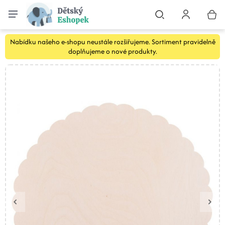
Nabídku našeho e-shopu neustále rozšiřujeme. Sortiment pravidelně
doplňujeme o nové produkty.