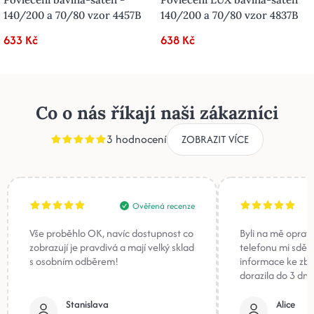
140/200 a 70/80 vzor 4457B
140/200 a 70/80 vzor 4837B
633 Kč
638 Kč
Co o nás říkají naši zákazníci
3 hodnocení
ZOBRAZIT VÍCE
Ověřená recenze
Vše proběhlo OK, navíc dostupnost co
Byli na mě oprav
zobrazují je pravdivá a mají velký sklad
telefonu mi sděli
s osobním odběrem!
informace ke zb
dorazila do 3 dnů
Stanislava
Alice