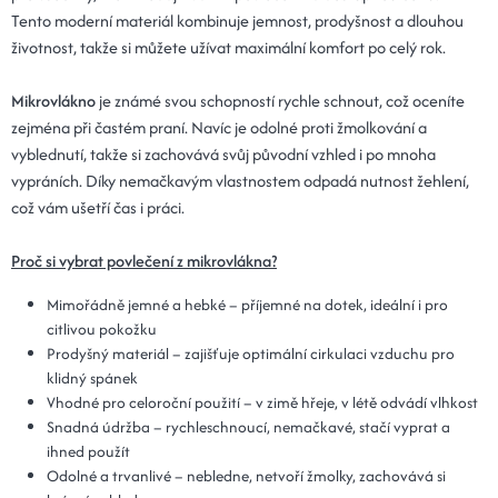
Tento moderní materiál kombinuje jemnost, prodyšnost a dlouhou
životnost, takže si můžete užívat maximální komfort po celý rok.
Mikrovlákno
je známé svou schopností rychle schnout, což oceníte
zejména při častém praní. Navíc je odolné proti žmolkování a
vyblednutí, takže si zachovává svůj původní vzhled i po mnoha
vypráních. Díky nemačkavým vlastnostem odpadá nutnost žehlení,
což vám ušetří čas i práci.
Proč si vybrat povlečení z mikrovlákna?
Mimořádně jemné a hebké – příjemné na dotek, ideální i pro
citlivou pokožku
Prodyšný materiál – zajišťuje optimální cirkulaci vzduchu pro
klidný spánek
Vhodné pro celoroční použití – v zimě hřeje, v létě odvádí vlhkost
Snadná údržba – rychleschnoucí, nemačkavé, stačí vyprat a
ihned použít
Odolné a trvanlivé – nebledne, netvoří žmolky, zachovává si