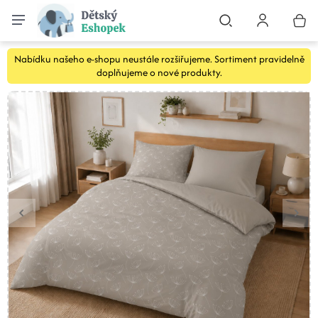
Nabídku našeho e-shopu neustále rozšiřujeme. Sortiment pravidelně
doplňujeme o nové produkty.