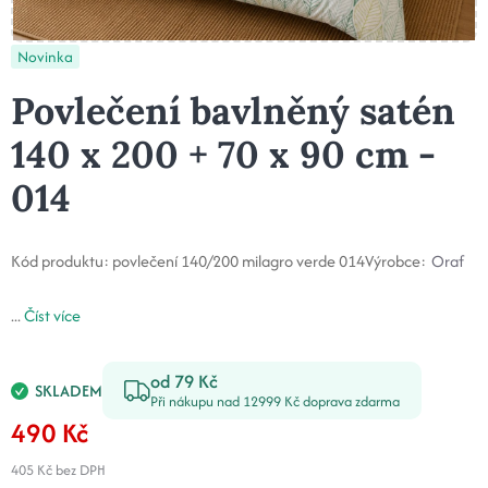
Novinka
Povlečení bavlněný satén
140 x 200 + 70 x 90 cm -
014
Kód produktu:
povlečení 140/200 milagro verde 014
Výrobce:
Oraf
...
Číst více
od 79 Kč
SKLADEM
Při nákupu nad 12999 Kč doprava zdarma
490 Kč
405 Kč
bez DPH