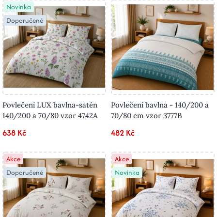
Novinka
Doporučené
Povlečení LUX bavlna-satén
Povlečení bavlna - 140/200 a
140/200 a 70/80 vzor 4742A
70/80 cm vzor 3777B
638 Kč
482 Kč
Akce
Akce
Doporučené
Novinka