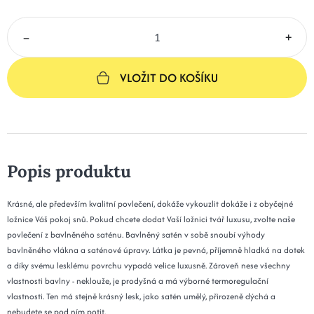
–
+
VLOŽIT DO KOŠÍKU
Popis produktu
Krásné, ale především kvalitní povlečení, dokáže vykouzlit dokáže i z obyčejné
ložnice Váš pokoj snů. Pokud chcete dodat Vaší ložnici tvář luxusu, zvolte naše
povlečení z bavlněného saténu. Bavlněný satén v sobě snoubí výhody
bavlněného vlákna a saténové úpravy. Látka je pevná, příjemně hladká na dotek
a díky svému lesklému povrchu vypadá velice luxusně. Zároveň nese všechny
vlastnosti bavlny - neklouže, je prodyšná a má výborné termoregulační
vlastnosti. Ten má stejně krásný lesk, jako satén umělý, přirozeně dýchá a
nebudete se pod ním potit.