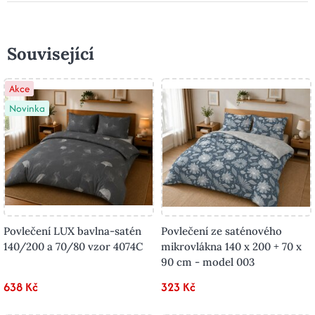
Související
Akce
Novinka
Povlečení LUX bavlna-satén
Povlečení ze saténového
140/200 a 70/80 vzor 4074C
mikrovlákna 140 x 200 + 70 x
90 cm - model 003
638 Kč
323 Kč