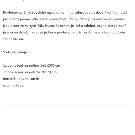
Bavlněný satén je speciální úprava tkaniny s atlasovou vazbou. Tvoří ho hustě
propojené jemné nitky, které skvěle chytají barvu. Vzory na bavlněném saténu
jsou proto velmi syté. Díky hustotě tkaniny je látka odolná, pevná, ale zároveň
jemná na dotek. I když se jedná o povlečení dražší, vydrží vám dlouhou dobu
stejně krásné.
Sada obsahuje:
1x povlečení na peřinu 140x200 cm
1x povlečení na polštář 70x90 cm
materiál: bavlna-satén
uzavírání: zip