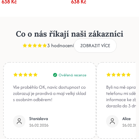
638 Kč
638 Kč
Co o nás říkají naši zákazníci
3 hodnocení
ZOBRAZIT VÍCE
Ověřená recenze
Vše proběhlo OK, navíc dostupnost co
Byli na mě oprav
zobrazují je pravdivá a mají velký sklad
telefonu mi sděli
s osobním odběrem!
informace ke zb
dorazila do 3 dnů
Stanislava
Alice
26.02.2026
26.02.20