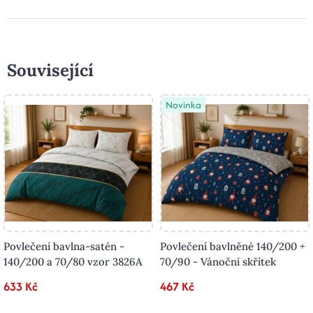
Související
Novinka
Povlečení bavlna-satén -
Povlečení bavlněné 140/200 +
140/200 a 70/80 vzor 3826A
70/90 - Vánoční skřítek
633 Kč
467 Kč