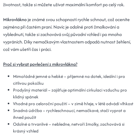
životnost, takže si můžete užívat maximální komfort po celý rok.
Mikrovlákno
je známé svou schopností rychle schnout, což oceníte
zejména při častém praní. Navíc je odolné proti žmolkování a
vyblednutí, takže si zachovává svůj původní vzhled i po mnoha
vypráních. Díky nemačkavým vlastnostem odpadá nutnost žehlení,
což vám ušetří čas i práci.
Proč si vybrat povlečení z mikrovlákna?
Mimořádně jemné a hebké – příjemné na dotek, ideální i pro
citlivou pokožku
Prodyšný materiál – zajišťuje optimální cirkulaci vzduchu pro
klidný spánek
Vhodné pro celoroční použití – v zimě hřeje, v létě odvádí vlhkost
Snadná údržba – rychleschnoucí, nemačkavé, stačí vyprat a
ihned použít
Odolné a trvanlivé – nebledne, netvoří žmolky, zachovává si
krásný vzhled