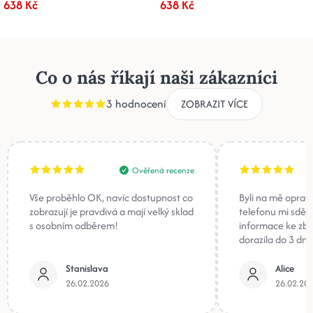
638 Kč
638 Kč
Co o nás říkají naši zákazníci
3 hodnocení
ZOBRAZIT VÍCE
Ověřená recenze
Vše proběhlo OK, navíc dostupnost co
Byli na mě oprav
zobrazují je pravdivá a mají velký sklad
telefonu mi sděli
s osobním odběrem!
informace ke zb
dorazila do 3 dnů
Stanislava
Alice
26.02.2026
26.02.20