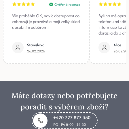
Ověřená recenze
Vše proběhlo OK, navíc dostupnost co
Byli na mě oprav
zobrazují je pravdivá a mají velký sklad
telefonu mi sděli
s osobním odběrem!
informace ke zb
dorazila do 3 dnů
Stanislava
Alice
26.02.2026
26.02.20
Máte dotazy nebo potřebujete
poradit s výběrem zboží?
+420 727 877 380
PO - PÁ 8:00 - 14:30