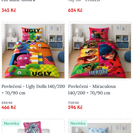
345 Kč
624 Kč
Povlečení - Ugly Dolls 140/200
Povlečení - Miraculous
+ 70/90 cm
140/200 + 70/90 cm
555 Kč
710 Kč
466 Kč
596 Kč
Novinka
Novinka