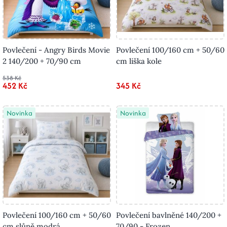
Povlečení - Angry Birds Movie
Povlečení 100/160 cm + 50/60
2 140/200 + 70/90 cm
cm liška kole
538 Kč
452 Kč
345 Kč
Novinka
Novinka
Povlečení 100/160 cm + 50/60
Povlečení bavlněné 140/200 +
cm slůně modrá
70/90 - Frozen