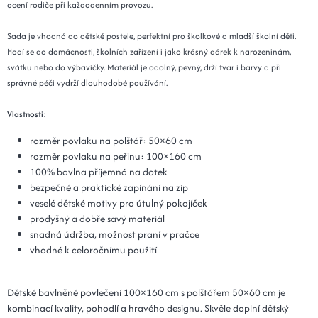
ocení rodiče při každodenním provozu.
Sada je vhodná do dětské postele, perfektní pro školkové a mladší školní děti.
Hodí se do domácnosti, školních zařízení i jako krásný dárek k narozeninám,
svátku nebo do výbavičky. Materiál je odolný, pevný, drží tvar i barvy a při
správné péči vydrží dlouhodobé používání.
Vlastnosti:
rozměr povlaku na polštář: 50×60 cm
rozměr povlaku na peřinu: 100×160 cm
100% bavlna příjemná na dotek
bezpečné a praktické zapínání na zip
veselé dětské motivy pro útulný pokojíček
prodyšný a dobře savý materiál
snadná údržba, možnost praní v pračce
vhodné k celoročnímu použití
Dětské bavlněné povlečení 100×160 cm s polštářem 50×60 cm je
kombinací kvality, pohodlí a hravého designu. Skvěle doplní dětský