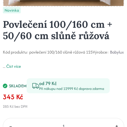
Novinka
Povlečení 100/160 cm +
50/60 cm slůně růžová
Kód produktu:
povlečení 100/160 slůně růžová 125
Výrobce:
Babylux
...
Číst více
od 79 Kč
SKLADEM
Při nákupu nad 12999 Kč doprava zdarma
345 Kč
285 Kč
bez DPH
–
+