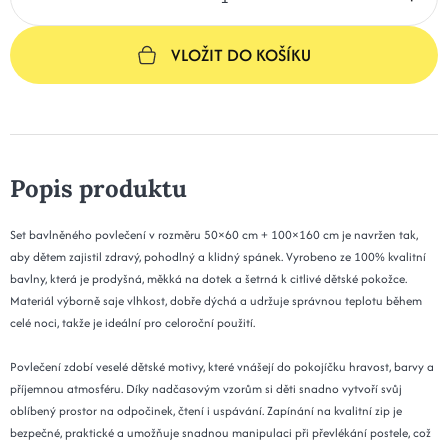
VLOŽIT DO KOŠÍKU
Popis produktu
Set bavlněného povlečení v rozměru 50×60 cm + 100×160 cm je navržen tak,
aby dětem zajistil zdravý, pohodlný a klidný spánek. Vyrobeno ze 100% kvalitní
bavlny, která je prodyšná, měkká na dotek a šetrná k citlivé dětské pokožce.
Materiál výborně saje vlhkost, dobře dýchá a udržuje správnou teplotu během
celé noci, takže je ideální pro celoroční použití.
Povlečení zdobí veselé dětské motivy, které vnášejí do pokojíčku hravost, barvy a
příjemnou atmosféru. Díky nadčasovým vzorům si děti snadno vytvoří svůj
oblíbený prostor na odpočinek, čtení i uspávání. Zapínání na kvalitní zip je
bezpečné, praktické a umožňuje snadnou manipulaci při převlékání postele, což