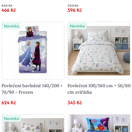
555 Kč
710 Kč
466 Kč
596 Kč
Novinka
Novinka
Povlečení bavlněné 140/200 +
Povlečení 100/160 cm + 50/60
70/90 - Frozen
cm zvířátka
624 Kč
345 Kč
Novinka