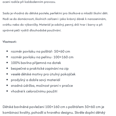
ocení rodiče při každodenním provozu.
Sada je vhodná do dětské postele, perfektní pro školkové a mladší školní děti.
Hodí se do domácnosti, školních zařízení i jako krásný dárek k narozeninám,
svátku nebo do výbavičky. Materiál je odolný, pevný, drží tvar i barvy a při
správné péči vydrží dlouhodobé používání.
Vlastnosti:
rozměr povlaku na polštář: 50×60 cm
rozměr povlaku na peřinu: 100×160 cm
100% bavlna příjemná na dotek
bezpečné a praktické zapínání na zip
veselé dětské motivy pro útulný pokojíček
prodyšný a dobře savý materiál
snadná údržba, možnost praní v pračce
vhodné k celoročnímu použití
Dětské bavlněné povlečení 100×160 cm s polštářem 50×60 cm je
kombinací kvality, pohodlí a hravého designu. Skvěle doplní dětský