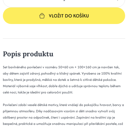
VLOŽIT DO KOŠÍKU
Popis produktu
Set bavlněného povlečení v rozměru 50×60 cm + 100×160 cm je navržen tak,
aby dětem zajistil zdravý, pohodlný a klidný spánek. Vyrobeno ze 100% kvalitní
bavlny, která je prodyšná, měkká na dotek a šetrná k citlivé dětské pokožce.
Materiál výborně saje vlhkost, dobře dýchá a udržuje správnou teplotu během
celé noci, takže je ideální pro celoroční použití.
Povlečení zdobí veselé dětské motivy, které vnášejí do pokojíčku hravost, barvy a
příjemnou atmosféru. Díky nadčasovým vzorům si děti snadno vytvoří svůj
oblíbený prostor na odpočinek, čtení i uspávání. Zapínání na kvalitní zip je
bezpečné, praktické a umožňuje snadnou manipulaci při převlékání postele, což