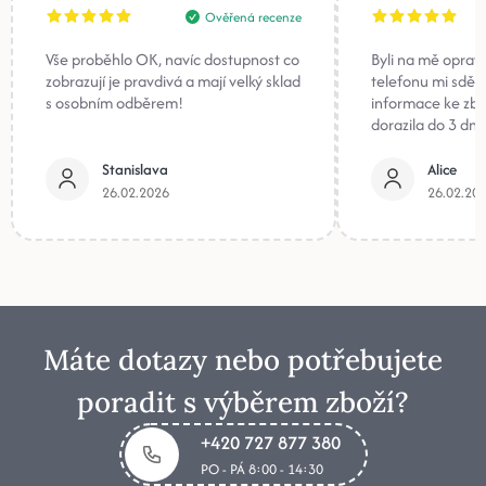
Ověřená recenze
Vše proběhlo OK, navíc dostupnost co
Byli na mě oprav
zobrazují je pravdivá a mají velký sklad
telefonu mi sděli
s osobním odběrem!
informace ke zb
dorazila do 3 dnů
Stanislava
Alice
26.02.2026
26.02.20
Máte dotazy nebo potřebujete
poradit s výběrem zboží?
+420 727 877 380
PO - PÁ 8:00 - 14:30