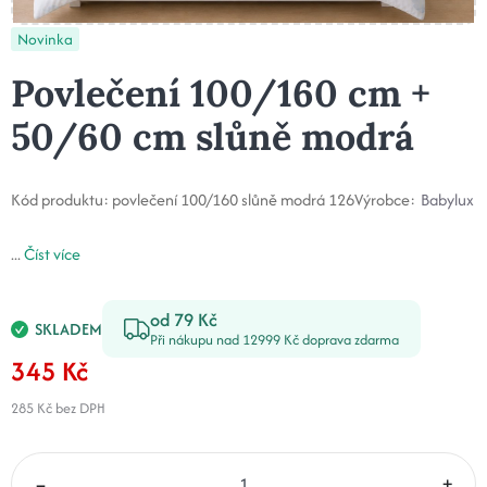
Novinka
Povlečení 100/160 cm +
50/60 cm slůně modrá
Kód produktu:
povlečení 100/160 slůně modrá 126
Výrobce:
Babylux
...
Číst více
od 79 Kč
SKLADEM
Při nákupu nad 12999 Kč doprava zdarma
345 Kč
285 Kč
bez DPH
–
+