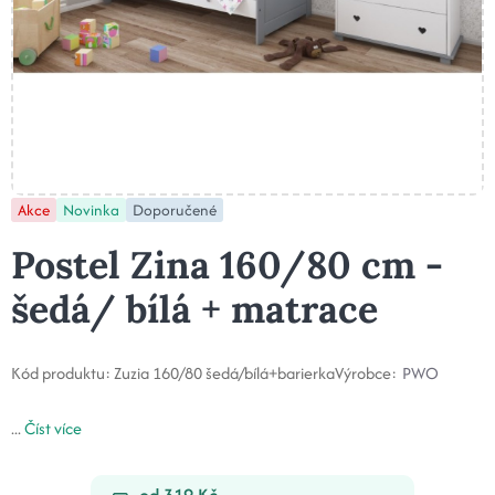
Akce
Novinka
Doporučené
Postel Zina 160/80 cm -
šedá/ bílá + matrace
Kód produktu:
Zuzia 160/80 šedá/bílá+barierka
Výrobce:
PWO
...
Číst více
od 319 Kč