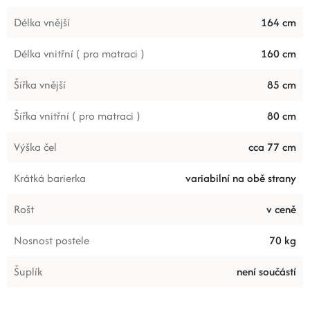
Délka vnější
164 cm
Délka vnitřní ( pro matraci )
160 cm
Šířka vnější
85 cm
Šířka vnitřní ( pro matraci )
80 cm
Výška čel
cca 77 cm
Krátká barierka
variabilní na obě strany
Rošt
v ceně
Nosnost postele
70 kg
Šuplík
není součástí