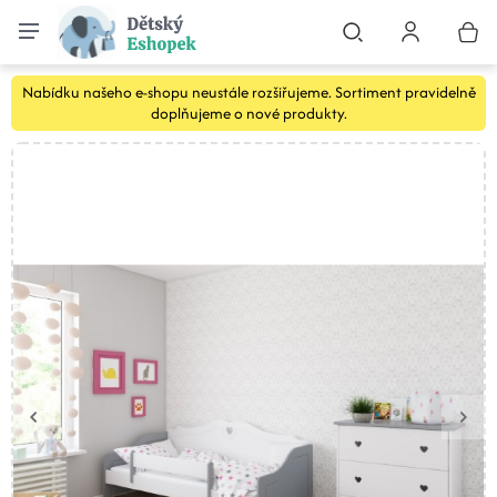
Nabídku našeho e-shopu neustále rozšiřujeme. Sortiment pravidelně
doplňujeme o nové produkty.