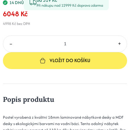
14 DNŮ
Při nákupu nad 12999 Kč doprava zdarma
6048 Kč
4998 Kč
bez DPH
–
+
VLOŽIT DO KOŠÍKU
Popis produktu
Postel vyrobená z kvalitní 18mm laminované nábytkové desky a MDF
desky s ekologickými barvami na vodní bázi. Tento odolný nábytek
nabízí vysokou nosnost až 110 kg díky borovicovému rámu z latěk. Pro