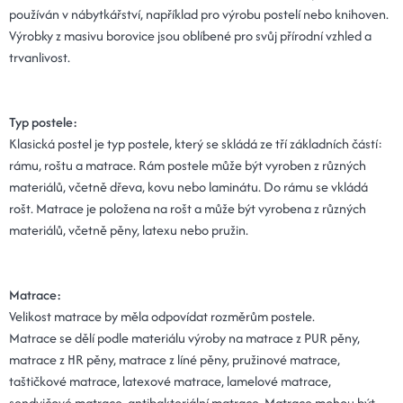
používán v nábytkářství, například pro výrobu postelí nebo knihoven.
Výrobky z masivu borovice jsou oblíbené pro svůj přírodní vzhled a
trvanlivost.
Typ postele:
Klasická postel je typ postele, který se skládá ze tří základních částí:
rámu, roštu a matrace. Rám postele může být vyroben z různých
materiálů, včetně dřeva, kovu nebo laminátu. Do rámu se vkládá
rošt. Matrace je položena na rošt a může být vyrobena z různých
materiálů, včetně pěny, latexu nebo pružin.
Matrace:
Velikost matrace by měla odpovídat rozměrům postele.
Matrace se dělí podle materiálu výroby na matrace z PUR pěny,
matrace z HR pěny, matrace z líné pěny, pružinové matrace,
taštičkové matrace, latexové matrace, lamelové matrace,
sendvičové matrace, antibakteriální matrace. Matrace mohou být