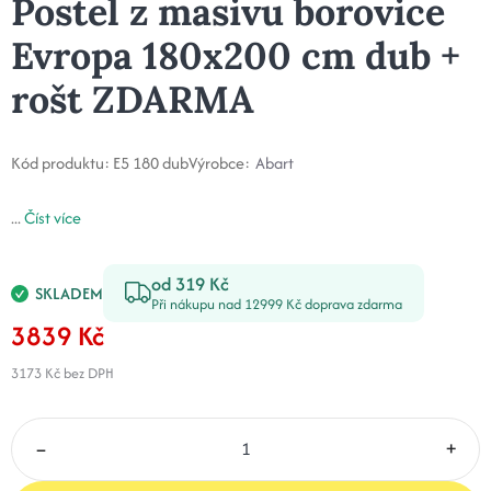
Postel z masivu borovice
Evropa 180x200 cm dub +
rošt ZDARMA
Kód produktu:
E5 180 dub
Výrobce:
Abart
...
Číst více
od 319 Kč
SKLADEM
Při nákupu nad 12999 Kč doprava zdarma
3839 Kč
3173 Kč
bez DPH
–
+