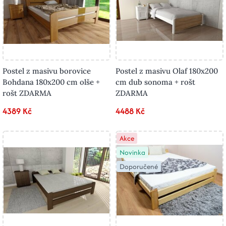
Postel z masivu borovice
Postel z masivu Olaf 180x200
Bohdana 180x200 cm olše +
cm dub sonoma + rošt
rošt ZDARMA
ZDARMA
4389 Kč
4488 Kč
Akce
Novinka
Doporučené