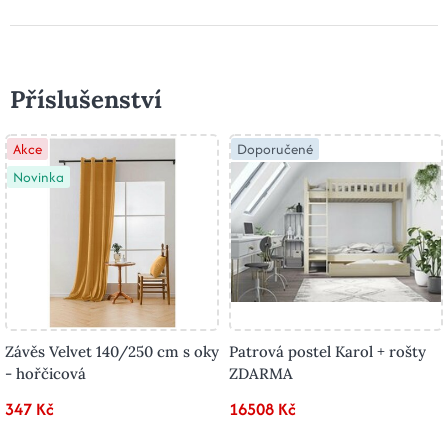
Příslušenství
Akce
Doporučené
Novinka
Závěs Velvet 140/250 cm s oky
Patrová postel Karol + rošty
- hořčicová
ZDARMA
347 Kč
16508 Kč