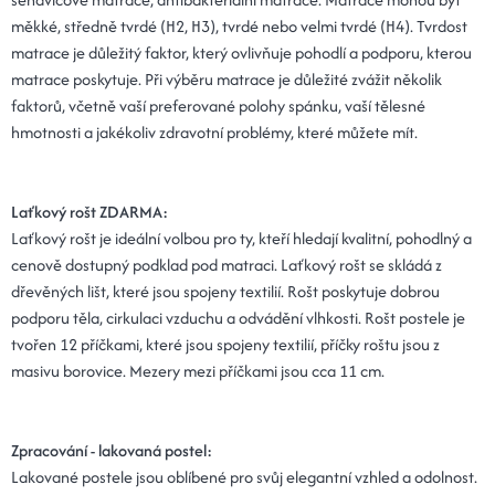
měkké, středně tvrdé (H2, H3), tvrdé nebo velmi tvrdé (H4). Tvrdost
matrace je důležitý faktor, který ovlivňuje pohodlí a podporu, kterou
matrace poskytuje. Při výběru matrace je důležité zvážit několik
faktorů, včetně vaší preferované polohy spánku, vaší tělesné
hmotnosti a jakékoliv zdravotní problémy, které můžete mít.
Laťkový rošt ZDARMA:
Laťkový rošt je ideální volbou pro ty, kteří hledají kvalitní, pohodlný a
cenově dostupný podklad pod matraci. Laťkový rošt se skládá z
dřevěných lišt, které jsou spojeny textilií. Rošt poskytuje dobrou
podporu těla, cirkulaci vzduchu a odvádění vlhkosti. Rošt postele je
tvořen 12 příčkami, které jsou spojeny textilií, příčky roštu jsou z
masivu borovice. Mezery mezi příčkami jsou cca 11 cm.
Zpracování - lakovaná postel:
Lakované postele jsou oblíbené pro svůj elegantní vzhled a odolnost.