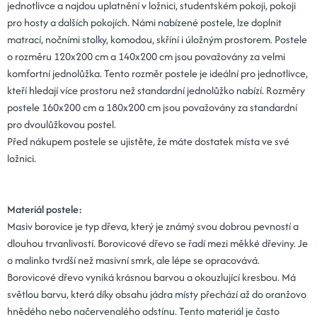
jednotlivce a najdou uplatnění v ložnici, studentském pokoji, pokoji
pro hosty a dalších pokojích. Námi nabízené postele, lze doplnit
matrací, nočními stolky, komodou, skříní i úložným prostorem. Postele
o rozměru 120x200 cm a 140x200 cm jsou považovány za velmi
komfortní jednolůžka. Tento rozměr postele je ideální pro jednotlivce,
kteří hledají více prostoru než standardní jednolůžko nabízí. Rozměry
postele 160x200 cm a 180x200 cm jsou považovány za standardní
pro dvoulůžkovou postel.
Před nákupem postele se ujistěte, že máte dostatek místa ve své
ložnici.
Materiál postele:
Masiv borovice je typ dřeva, který je známý svou dobrou pevností a
dlouhou trvanlivostí. Borovicové dřevo se řadí mezi měkké dřeviny. Je
o malinko tvrdší než masivní smrk, ale lépe se opracovává.
Borovicové dřevo vyniká krásnou barvou a okouzlující kresbou. Má
světlou barvu, která díky obsahu jádra místy přechází až do oranžovo
hnědého nebo načervenalého odstínu. Tento materiál je často