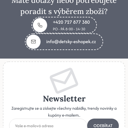
Máte dotazy nebo potřebujete
poradit s výběrem zboží?
+420 727 877 380
PO - PÁ 8:00 - 14:30
info@detsky-eshopek.cz
Newsletter
Zaregistrujte se a získejte všechny nabídky, trendy novinky a
kupóny e-mailem..
ODEBÍRAT