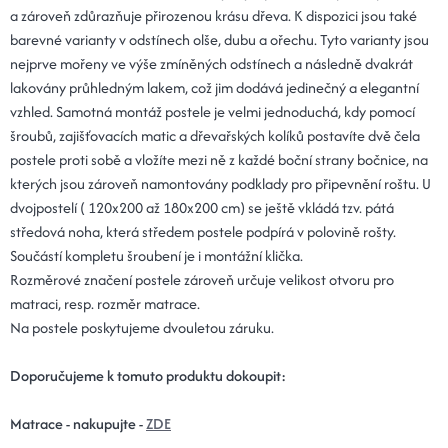
a zároveň zdůrazňuje přirozenou krásu dřeva. K dispozici jsou také
barevné varianty v odstínech olše, dubu a ořechu. Tyto varianty jsou
nejprve mořeny ve výše zmíněných odstínech a následně dvakrát
lakovány průhledným lakem, což jim dodává jedinečný a elegantní
vzhled. Samotná montáž postele je velmi jednoduchá, kdy pomocí
šroubů, zajišťovacích matic a dřevařských kolíků postavíte dvě čela
postele proti sobě a vložíte mezi ně z každé boční strany bočnice, na
kterých jsou zároveň namontovány podklady pro připevnění roštu. U
dvojpostelí ( 120x200 až 180x200 cm) se ještě vkládá tzv. pátá
středová noha, která středem postele podpírá v polovině rošty.
Součástí kompletu šroubení je i montážní klička.
Rozměrové značení postele zároveň určuje velikost otvoru pro
matraci, resp. rozměr matrace.
Na postele poskytujeme dvouletou záruku.
Doporučujeme k tomuto produktu dokoupit:
Matrace - nakupujte -
ZDE