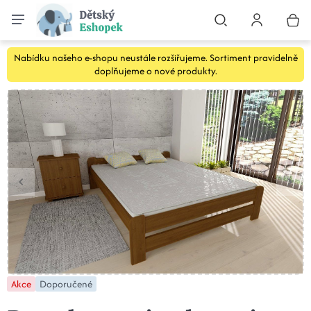
Nabídku našeho e-shopu neustále rozšiřujeme. Sortiment pravidelně
doplňujeme o nové produkty.
Akce
Doporučené