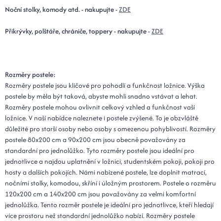
Noční stolky, komody atd. - nakupujte -
ZDE
Přikrývky, polštáře, chrániče, toppery - nakupujte -
ZDE
Rozměry postele:
Rozměry postele jsou klíčové pro pohodlí a funkčnost ložnice. Výška
postele by měla být taková, abyste mohli snadno vstávat a lehat.
Rozměry postele mohou ovlivnit celkový vzhled a funkčnost vaší
ložnice. V naší nabídce naleznete i postele zvýšené. To je obzvláště
důležité pro starší osoby nebo osoby s omezenou pohyblivostí. Rozměry
postele 80x200 cm a 90x200 cm jsou obecně považovány za
standardní pro jednolůžko. Tyto rozměry postele jsou ideální pro
jednotlivce a najdou uplatnění v ložnici, studentském pokoji, pokoji pro
hosty a dalších pokojích. Námi nabízené postele, lze doplnit matrací,
nočními stolky, komodou, skříní i úložným prostorem. Postele o rozměru
120x200 cm a 140x200 cm jsou považovány za velmi komfortní
jednolůžka. Tento rozměr postele je ideální pro jednotlivce, kteří hledají
více prostoru než standardní jednolůžko nabízí. Rozměry postele