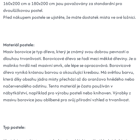
160x200 cm a 180x200 cm jsou považovány za standardní pro
dvoulůžkovou postel.
Před nákupem postele se ujistěte, že máte dostatek místa ve své ložnici.
Materiál postele:
Masiv borovice je typ dřeva, který je známý svou dobrou pevností a
dlouhou trvanlivostí. Borovicové dřevo se řadí mezi měkké dřeviny. Je o
malinko tvrdší než masivní smrk, ale lépe se opracovává. Borovicové
dřevo vyniká krásnou barvou a okouzlující kresbou. Má světlou barvu,
která díky obsahu jádra místy přechází až do oranžovo hnědého nebo
načervenalého odstínu. Tento materiál je často používán v
nábytkářství, například pro výrobu postelí nebo knihoven. Výrobky z
masivu borovice jsou oblíbené pro svůj přírodní vzhled a trvanlivost.
Typ postele: