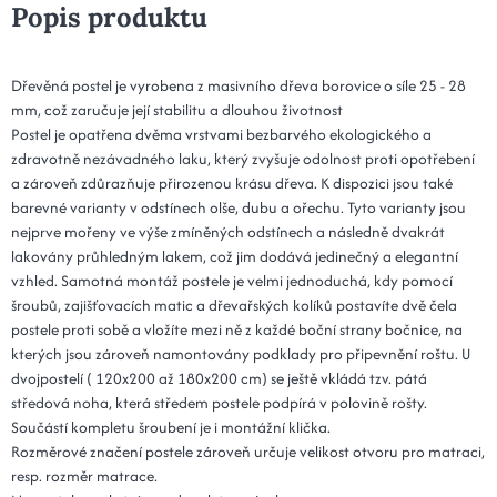
Popis produktu
Dřevěná postel je vyrobena z masivního dřeva borovice o síle 25 - 28
mm, což zaručuje její stabilitu a dlouhou životnost
Postel je opatřena dvěma vrstvami bezbarvého ekologického a
zdravotně nezávadného laku, který zvyšuje odolnost proti opotřebení
a zároveň zdůrazňuje přirozenou krásu dřeva. K dispozici jsou také
barevné varianty v odstínech olše, dubu a ořechu. Tyto varianty jsou
nejprve mořeny ve výše zmíněných odstínech a následně dvakrát
lakovány průhledným lakem, což jim dodává jedinečný a elegantní
vzhled. Samotná montáž postele je velmi jednoduchá, kdy pomocí
šroubů, zajišťovacích matic a dřevařských kolíků postavíte dvě čela
postele proti sobě a vložíte mezi ně z každé boční strany bočnice, na
kterých jsou zároveň namontovány podklady pro připevnění roštu. U
dvojpostelí ( 120x200 až 180x200 cm) se ještě vkládá tzv. pátá
středová noha, která středem postele podpírá v polovině rošty.
Součástí kompletu šroubení je i montážní klička.
Rozměrové značení postele zároveň určuje velikost otvoru pro matraci,
resp. rozměr matrace.