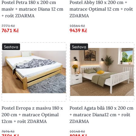
Postel Petra 180 x 200 cm
Postel Abby 180 x 200 cm +
masiv + matrace Diana 12 cm
matrace Optimal 12 cm + rošt
+ rošt ZDARMA
ZDARMA
7771 Kč
10564 Kč
7671 Kč
9439 Kč
Sestava
Sestava
Postel Evropa z masivu 180 x
Postel Agata bílá 180 x 200 cm
200 cm + matrace Optimal
+ matrace Diana12 cm + rošt
12cm + rošt ZDARMA
ZDARMA
7696 Kč
10148 Kč