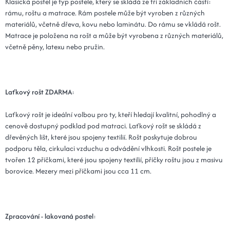
Klasická postel je typ postele, který se skládá ze tří základních částí:
rámu, roštu a matrace. Rám postele může být vyroben z různých
materiálů, včetně dřeva, kovu nebo laminátu. Do rámu se vkládá rošt.
Matrace je položena na rošt a může být vyrobena z různých materiálů,
včetně pěny, latexu nebo pružin.
Laťkový rošt ZDARMA
:
Laťkový rošt je ideální volbou pro ty, kteří hledají kvalitní, pohodlný a
cenově dostupný podklad pod matraci. Laťkový rošt se skládá z
dřevěných lišt, které jsou spojeny textilií. Rošt poskytuje dobrou
podporu těla, cirkulaci vzduchu a odvádění vlhkosti. Rošt postele je
tvořen 12 příčkami, které jsou spojeny textilií, příčky roštu jsou z masivu
borovice. Mezery mezi příčkami jsou cca 11 cm.
Zpracování - lakovaná postel
: