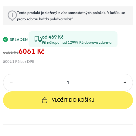
Tento produkt je složený z více samostatných položek. V košíku se
proto zobrazí každá položka zvlášť.
od 469 Kč
SKLADEM
Při nákupu nad 12999 Kč doprava zdarma
6061 Kč
6161 Kč
5009.1 Kč
bez DPH
–
+
VLOŽIT DO KOŠÍKU