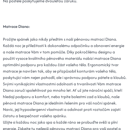
Na postele poskytujeme dvouletou záruku.
Matrace Diana:
Prožijte spánek jako nikdy předtím s naší pěnovou matrací Diana.
Každá noc je příležitostí k dokonalému odpočinku a obnovení energie
a naše matrace Vám v tom pomůže. Díky pokročilému designu a
použití vysoce kvalitního pěnového materiálu nabízí matrace Diana
optimální podporu pro každou část vašeho těla. Ergonomický tvar
matrace je navržen tak, aby se přizpůsobil konturám vašeho těla,
poskytující vám nejen pohodlí, ale i správnou podporu páteře a kloubů.
Svými vynikajícími vlastnostmi odolnosti a trvanlivosti Vám matrace
Diana zaručí spolehlivost po mnoho let. Ať už jste nároční spáči, kteří
hledají podporu a komfort, nebo trpíte bolestmi zad a kloubů, naše
pěnová matrace Diana je ideálním řešením pro váš noční spánek.
Navíc, její hypoalergenní vlastnosti a odolnost proti roztočům zajistí
čistotu a bezpečnost vašeho spánku.
Užijte si každou noc jako spa a každé ráno se probuďte svěží a plní
energie. Získejte tu nejlepší pěnovou matraci Diana pro vaši postel a