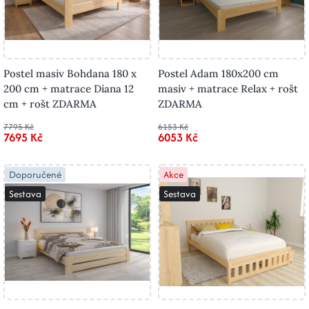
Postel masiv Bohdana 180 x
Postel Adam 180x200 cm
200 cm + matrace Diana 12
masiv + matrace Relax + rošt
cm + rošt ZDARMA
ZDARMA
7795 Kč
6153 Kč
7695 Kč
6053 Kč
Doporučené
Akce
Sestava
Sestava