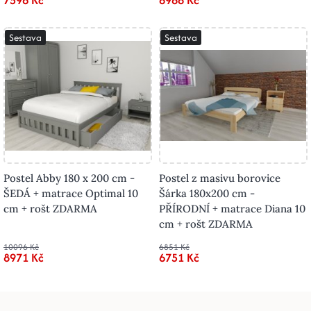
7596 Kč
8988 Kč
Sestava
Sestava
Postel Abby 180 x 200 cm -
Postel z masivu borovice
ŠEDÁ + matrace Optimal 10
Šárka 180x200 cm -
cm + rošt ZDARMA
PŘÍRODNÍ + matrace Diana 10
cm + rošt ZDARMA
10096 Kč
6851 Kč
8971 Kč
6751 Kč