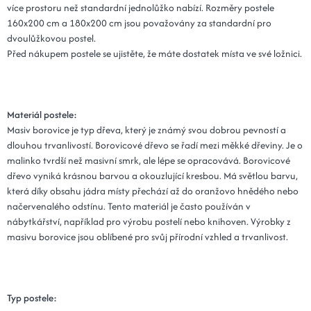
více prostoru než standardní jednolůžko nabízí. Rozměry postele
160x200 cm a 180x200 cm jsou považovány za standardní pro
dvoulůžkovou postel.
Před nákupem postele se ujistěte, že máte dostatek místa ve své ložnici.
Materiál postele:
Masiv borovice je typ dřeva, který je známý svou dobrou pevností a
dlouhou trvanlivostí. Borovicové dřevo se řadí mezi měkké dřeviny. Je o
malinko tvrdší než masivní smrk, ale lépe se opracovává. Borovicové
dřevo vyniká krásnou barvou a okouzlující kresbou. Má světlou barvu,
která díky obsahu jádra místy přechází až do oranžovo hnědého nebo
načervenalého odstínu. Tento materiál je často používán v
nábytkářství, například pro výrobu postelí nebo knihoven. Výrobky z
masivu borovice jsou oblíbené pro svůj přírodní vzhled a trvanlivost.
Typ postele: