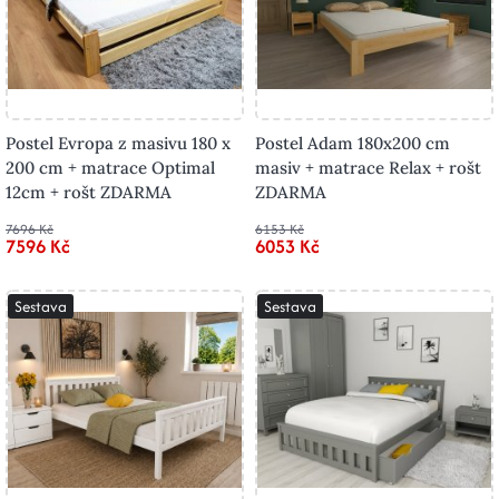
Postel Evropa z masivu 180 x
Postel Adam 180x200 cm
200 cm + matrace Optimal
masiv + matrace Relax + rošt
12cm + rošt ZDARMA
ZDARMA
7696 Kč
6153 Kč
7596 Kč
6053 Kč
Sestava
Sestava