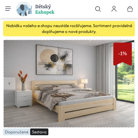
Nabídku našeho e-shopu neustále rozšiřujeme. Sortiment pravidelně
doplňujeme o nové produkty.
-1%
Doporučené
Sestava