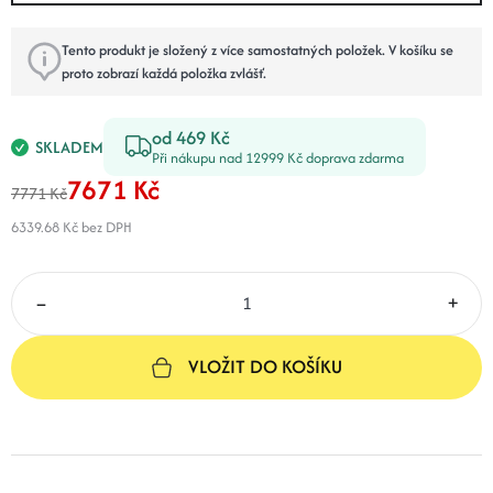
Tento produkt je složený z více samostatných položek. V košíku se
proto zobrazí každá položka zvlášť.
od 469 Kč
SKLADEM
Při nákupu nad 12999 Kč doprava zdarma
7671 Kč
7771 Kč
6339.68 Kč
bez DPH
–
+
VLOŽIT DO KOŠÍKU