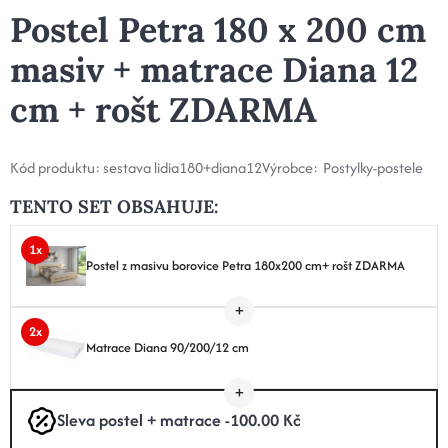
Postel Petra 180 x 200 cm
masiv + matrace Diana 12
cm + rošt ZDARMA
Kód produktu:
sestava lidia180+diana12
Výrobce:
Postylky-postele
TENTO SET OBSAHUJE:
1x
Postel z masivu borovice Petra 180x200 cm+ rošt ZDARMA
2x
Matrace Diana 90/200/12 cm
Sleva postel + matrace -100.00 Kč