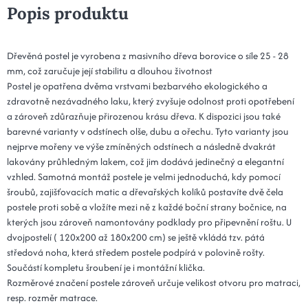
Popis produktu
Dřevěná postel je vyrobena z masivního dřeva borovice o síle 25 - 28
mm, což zaručuje její stabilitu a dlouhou životnost
Postel je opatřena dvěma vrstvami bezbarvého ekologického a
zdravotně nezávadného laku, který zvyšuje odolnost proti opotřebení
a zároveň zdůrazňuje přirozenou krásu dřeva. K dispozici jsou také
barevné varianty v odstínech olše, dubu a ořechu. Tyto varianty jsou
nejprve mořeny ve výše zmíněných odstínech a následně dvakrát
lakovány průhledným lakem, což jim dodává jedinečný a elegantní
vzhled. Samotná montáž postele je velmi jednoduchá, kdy pomocí
šroubů, zajišťovacích matic a dřevařských kolíků postavíte dvě čela
postele proti sobě a vložíte mezi ně z každé boční strany bočnice, na
kterých jsou zároveň namontovány podklady pro připevnění roštu. U
dvojpostelí ( 120x200 až 180x200 cm) se ještě vkládá tzv. pátá
středová noha, která středem postele podpírá v polovině rošty.
Součástí kompletu šroubení je i montážní klička.
Rozměrové značení postele zároveň určuje velikost otvoru pro matraci,
resp. rozměr matrace.