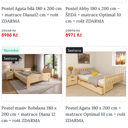
Postel Agata bílá 180 x 200 cm
Postel Abby 180 x 200 cm -
+ matrace Diana12 cm + rošt
ŠEDÁ + matrace Optimal 10
ZDARMA
cm + rošt ZDARMA
10148 Kč
10096 Kč
8988 Kč
8971 Kč
Novinka
Sestava
Sestava
Postel masiv Bohdana 180 x
Postel Agata 180 x 200 cm +
200 cm + matrace Diana 12
matrace Optimal 10 cm + rošt
cm + rošt ZDARMA
ZDARMA