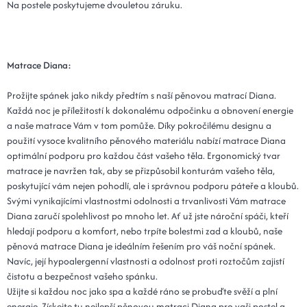
Na postele poskytujeme dvouletou záruku.
Matrace Diana:
Prožijte spánek jako nikdy předtím s naší pěnovou matrací Diana.
Každá noc je příležitostí k dokonalému odpočinku a obnovení energie
a naše matrace Vám v tom pomůže. Díky pokročilému designu a
použití vysoce kvalitního pěnového materiálu nabízí matrace Diana
optimální podporu pro každou část vašeho těla. Ergonomický tvar
matrace je navržen tak, aby se přizpůsobil konturám vašeho těla,
poskytující vám nejen pohodlí, ale i správnou podporu páteře a kloubů.
Svými vynikajícími vlastnostmi odolnosti a trvanlivosti Vám matrace
Diana zaručí spolehlivost po mnoho let. Ať už jste nároční spáči, kteří
hledají podporu a komfort, nebo trpíte bolestmi zad a kloubů, naše
pěnová matrace Diana je ideálním řešením pro váš noční spánek.
Navíc, její hypoalergenní vlastnosti a odolnost proti roztočům zajistí
čistotu a bezpečnost vašeho spánku.
Užijte si každou noc jako spa a každé ráno se probuďte svěží a plní
energie. Získejte tu nejlepší pěnovou matraci Diana pro vaši postel a