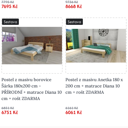
7795 Kč
9736 Kč
7695 Kč
8668 Kč
Sestava
Sestava
Postel z masivu borovice
Postel z masivu Anetka 180 x
Šárka 180x200 cm -
200 cm + matrace Diana 10
PŘÍRODNÍ + matrace Diana 10
cm + rošt ZDARMA
cm + rošt ZDARMA
6851 Kč
6161 Kč
6751 Kč
6061 Kč