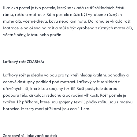
Klasická postel je typ postele, který se skládá ze tří základních částí:
rámu, roštu a matrace. Rám postele může být vyroben z různých
materiálů, včetně dřeva, kovu nebo laminátu. Do rámu se vkládá rošt.
Matrace je položena na rošt a může být vyrobena z různých materiálů,
včetně pěny, latexu nebo pružin.
Laťkový rošt ZDARMA
:
Laťkový rošt je ideální volbou pro ty, kteří hledají kvalitní, pohodlný a
cenově dostupný podklad pod matraci. Laťkový rošt se skládá z
dřevěných lišt, které jsou spojeny textilií. Rošt poskytuje dobrou
podporu těla, cirkulaci vzduchu a odvádění vlhkosti. Rošt postele je
tvořen 12 příčkami, které jsou spojeny textilií, příčky roštu jsou z masivu
borovice. Mezery mezi příčkami jsou cca 11 cm.
Zpracování - lakovaná postel
: