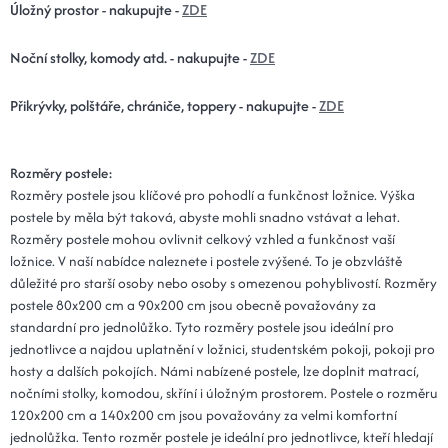
Úložný prostor - nakupujte -
ZDE
Noční stolky, komody atd. - nakupujte -
ZDE
Přikrývky, polštáře, chrániče, toppery - nakupujte -
ZDE
Rozměry postele:
Rozměry postele jsou klíčové pro pohodlí a funkčnost ložnice. Výška
postele by měla být taková, abyste mohli snadno vstávat a lehat.
Rozměry postele mohou ovlivnit celkový vzhled a funkčnost vaší
ložnice. V naší nabídce naleznete i postele zvýšené. To je obzvláště
důležité pro starší osoby nebo osoby s omezenou pohyblivostí. Rozměry
postele 80x200 cm a 90x200 cm jsou obecně považovány za
standardní pro jednolůžko. Tyto rozměry postele jsou ideální pro
jednotlivce a najdou uplatnění v ložnici, studentském pokoji, pokoji pro
hosty a dalších pokojích. Námi nabízené postele, lze doplnit matrací,
nočními stolky, komodou, skříní i úložným prostorem. Postele o rozměru
120x200 cm a 140x200 cm jsou považovány za velmi komfortní
jednolůžka. Tento rozměr postele je ideální pro jednotlivce, kteří hledají