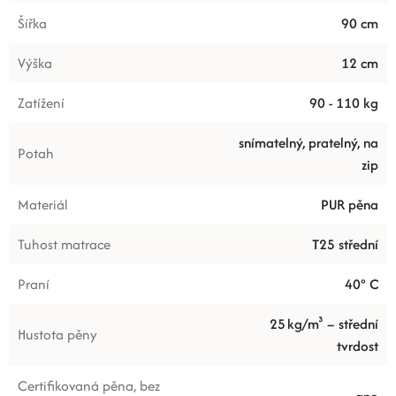
Šířka
90 cm
Výška
12 cm
Zatížení
90 - 110 kg
snímatelný, pratelný, na
Potah
zip
Materiál
PUR pěna
Tuhost matrace
T25 střední
Praní
40° C
25 kg/m³ – střední
Hustota pěny
tvrdost
Certifikovaná pěna, bez