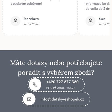
s osobním odběrem!
informace ke zb
dorazila do 3 dnů
Stanislava
Alice
26.02.2026
26.02.20
Máte dotazy nebo potřebujete
poradit s výběrem zboží?
+420 727 877 380
PO - PÁ 8:00 - 14:30
info@detsky-eshopek.cz