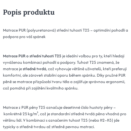
Popis produktu
Matrace PUR (polyuretanová) střední tuhosti T25 – optimální pohodlí a
podpora pro váš spánek
Matrace PUR o střední tuhosti T25
je ideální volbou pro ty, kteří hledají
vyváženou kombinaci pohodlí a podpory. Tuhost T25 znamená, že
matrace je
středně tvrdá
, což vyhovuje většině uživatelů, kteří preferují
komfortní, ale zároveň stabilní oporu během spánku. Díky pružné PUR
pěně se matrace přizpůsobí tvaru těla a zajišťuje správnou ergonomii,
což pomáhá při zajištění kvalitního spánku.
Matrace z PUR pěny T25 označuje desetinné číslo hustoty pěny –
konkrétně 25 kg/m³, což je standardní středně tvrdá pěna vhodná pro
většinu lidí. V kombinaci s označením tuhost T25 (nebo H2–H3) jde
typicky o středně tvrdou až středně pevnou matraci.