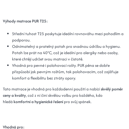
Výhody matrace PUR T25:
Střední tuhost T25 poskytuje ideální rovnováhu mezi pohodlím a
podporou.
Odnímatelný a pratelný potah pro snadnou údržbu a hygienu.
Potah lze prát na 40°C, což je ideální pro alergiky nebo osoby,
které chtějí udržet svou matraci v čistotě.
Vhodná pro pevné i polohovací rošty. PUR pěna se dobře
přizpůsobí jak pevným roštům, tak polohovacím, což zajišťuje
komfort a flexibilitu bez ztráty opory.
Tato matrace je vhodná pro každodenní použití a nabízí
skvělý poměr
ceny a kvality
, což z ní činí skvělou volbu pro každého, kdo
hledá
komfortní a hygienické řešení
pro svůj spánek.
Vhodná pro: