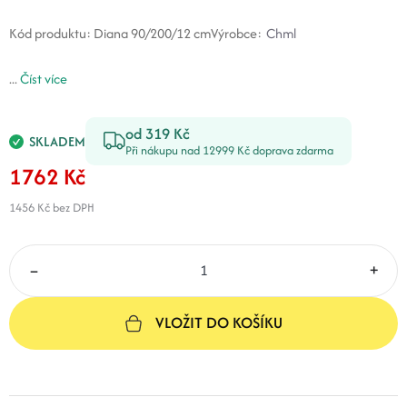
Kód produktu:
Diana 90/200/12 cm
Výrobce:
Chml
...
Číst více
od 319 Kč
SKLADEM
Při nákupu nad 12999 Kč doprava zdarma
1762 Kč
1456 Kč
bez DPH
–
+
VLOŽIT DO KOŠÍKU