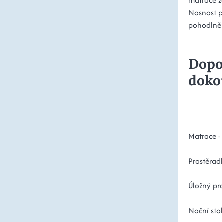
matrace za
Nosnost po
pohodlně 
Dopo
doko
Matrace -
Prostěrad
Úložný pro
Noční sto