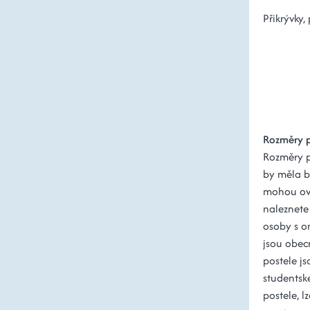
Přikrývky,
Rozměry p
Rozměry po
by měla b
mohou ovli
naleznete 
osoby s o
jsou obec
postele js
studentsk
postele, l