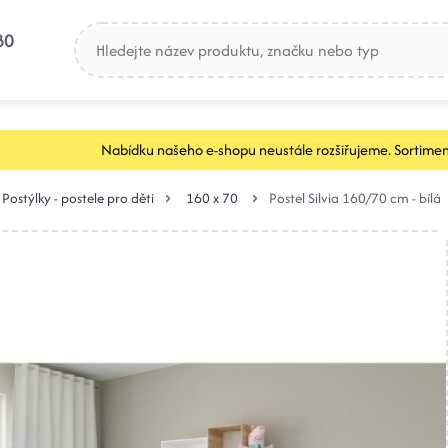
80
Nabídku našeho e-shopu neustále rozšiřujeme. Sortimen
Postýlky - postele pro děti
160 x 70
Postel Silvia 160/70 cm - bílá