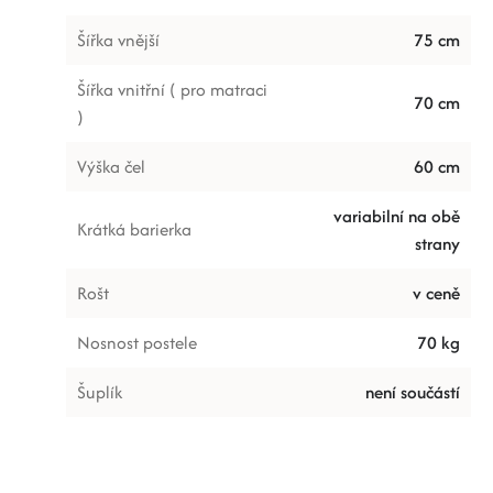
Šířka vnější
75 cm
Šířka vnitřní ( pro matraci
70 cm
)
Výška čel
60 cm
variabilní na obě
Krátká barierka
strany
Rošt
v ceně
Nosnost postele
70 kg
Šuplík
není součástí