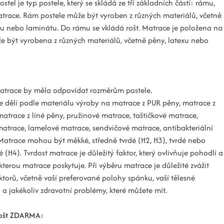
ostel je typ postele, který se skládá ze tří základních částí: rámu,
atrace. Rám postele může být vyroben z různých materiálů, včetně
vu nebo laminátu. Do rámu se vkládá rošt. Matrace je položena na
že být vyrobena z různých materiálů, včetně pěny, latexu nebo
matrace by měla odpovídat rozměrům postele.
e dělí podle materiálu výroby na matrace z PUR pěny, matrace z
matrace z líné pěny, pružinové matrace, taštičkové matrace,
matrace, lamelové matrace, sendvičové matrace, antibakteriální
Matrace mohou být měkké, středně tvrdé (H2, H3), tvrdé nebo
é (H4). Tvrdost matrace je důležitý faktor, který ovlivňuje pohodlí a
terou matrace poskytuje. Při výběru matrace je důležité zvážit
ktorů, včetně vaší preferované polohy spánku, vaší tělesné
 a jakékoliv zdravotní problémy, které můžete mít.
rošt ZDARMA: