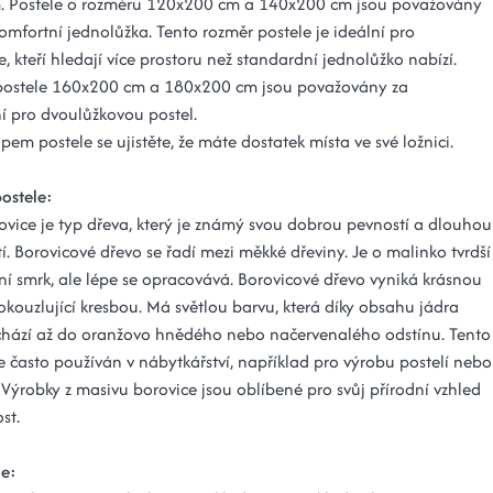
. Postele o rozměru 120x200 cm a 140x200 cm jsou považovány
omfortní jednolůžka. Tento rozměr postele je ideální pro
e, kteří hledají více prostoru než standardní jednolůžko nabízí.
postele 160x200 cm a 180x200 cm jsou považovány za
í pro dvoulůžkovou postel.
em postele se ujistěte, že máte dostatek místa ve své ložnici.
postele:
ovice je typ dřeva, který je známý svou dobrou pevností a dlouhou
tí. Borovicové dřevo se řadí mezi měkké dřeviny. Je o malinko tvrdší
ní smrk, ale lépe se opracovává. Borovicové dřevo vyniká krásnou
okouzlující kresbou. Má světlou barvu, která díky obsahu jádra
chází až do oranžovo hnědého nebo načervenalého odstínu. Tento
e často používán v nábytkářství, například pro výrobu postelí nebo
 Výrobky z masivu borovice jsou oblíbené pro svůj přírodní vzhled
st.
le: