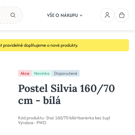
VŠE O NÁKUPU
t pravidelně doplňujeme o nové produkty.
Akce
Novinka
Doporučené
Postel Silvia 160/70
cm - bílá
Kód produktu:
Staś 160/70 bílá+barierka bez šupl
Výrobce:
PWO