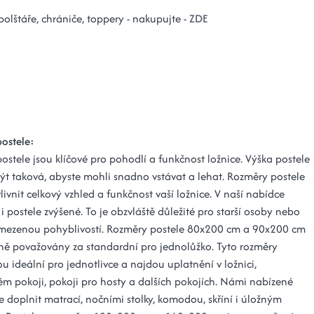
 polštáře, chrániče, toppery - nakupujte -
ZDE
ostele:
stele jsou klíčové pro pohodlí a funkčnost ložnice. Výška postele
ýt taková, abyste mohli snadno vstávat a lehat. Rozměry postele
vnit celkový vzhled a funkčnost vaší ložnice. V naší nabídce
i postele zvýšené. To je obzvláště důležité pro starší osoby nebo
mezenou pohyblivostí. Rozměry postele 80x200 cm a 90x200 cm
ně považovány za standardní pro jednolůžko. Tyto rozměry
ou ideální pro jednotlivce a najdou uplatnění v ložnici,
ém pokoji, pokoji pro hosty a dalších pokojích. Námi nabízené
ze doplnit matrací, nočními stolky, komodou, skříní i úložným