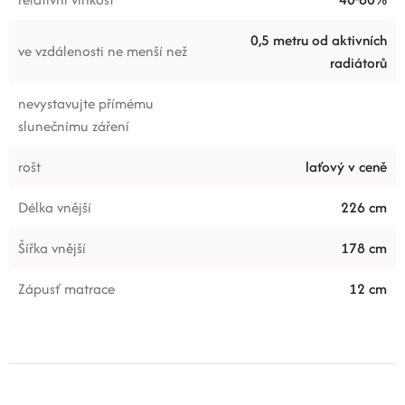
0,5 metru od aktivních
ve vzdálenosti ne menší než
radiátorů
nevystavujte přímému
slunečnímu záření
rošt
laťový v ceně
Délka vnější
226 cm
Šířka vnější
178 cm
Zápusť matrace
12 cm