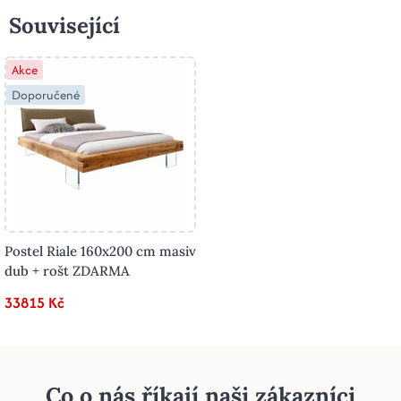
Související
Akce
Doporučené
Postel Riale 160x200 cm masiv
dub + rošt ZDARMA
33815 Kč
Co o nás říkají naši zákazníci