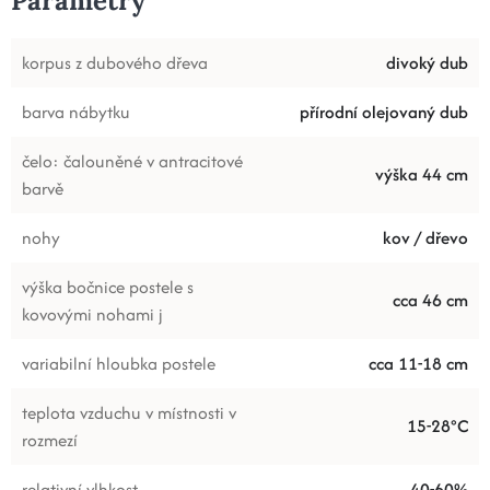
Parametry
korpus z dubového dřeva
divoký dub
barva nábytku
přírodní olejovaný dub
čelo: čalouněné v antracitové
výška 44 cm
barvě
nohy
kov / dřevo
výška bočnice postele s
cca 46 cm
kovovými nohami j
variabilní hloubka postele
cca 11-18 cm
teplota vzduchu v místnosti v
15-28°C
rozmezí
relativní vlhkost
40-60%