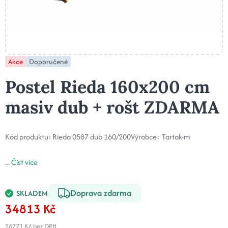
Akce
Doporučené
Postel Rieda 160x200 cm
masiv dub + rošt ZDARMA
Kód produktu:
Rieda 0587 dub 160/200
Výrobce:
Tartak-m
...
Číst více
Doprava zdarma
SKLADEM
34813 Kč
28771 Kč
bez DPH