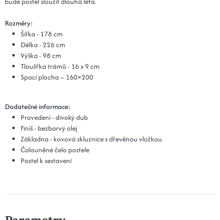
bude postel sloužit dlouhá léta.
Rozměry:
Šířka - 178 cm
Délka - 226 cm
Výška - 98 cm
Tloušťka trámů - 16 x 9 cm
Spací plocha – 160×200
Dodatečné informace:
Provedení - divoký dub
Finiš - bezbarvý olej
Základna - kovová skluznice s dřevěnou vložkou
Čalouněné čelo postele
Postel k sestavení