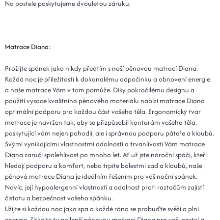
Na postele poskytujeme dvouletou záruku.
Matrace Diana:
Prožijte spánek jako nikdy předtím s naší pěnovou matrací Diana.
Každá noc je příležitostí k dokonalému odpočinku a obnovení energie
a naše matrace Vám v tom pomůže. Díky pokročilému designu a
použití vysoce kvalitního pěnového materiálu nabízí matrace Diana
optimální podporu pro každou část vašeho těla. Ergonomický tvar
matrace je navržen tak, aby se přizpůsobil konturám vašeho těla,
poskytující vám nejen pohodlí, ale i správnou podporu páteře a kloubů.
Svými vynikajícími vlastnostmi odolnosti a trvanlivosti Vám matrace
Diana zaručí spolehlivost po mnoho let. Ať už jste nároční spáči, kteří
hledají podporu a komfort, nebo trpíte bolestmi zad a kloubů, naše
pěnová matrace Diana je ideálním řešením pro váš noční spánek.
Navíc, její hypoalergenní vlastnosti a odolnost proti roztočům zajistí
čistotu a bezpečnost vašeho spánku.
Užijte si každou noc jako spa a každé ráno se probuďte svěží a plní
energie. Získejte tu nejlepší pěnovou matraci Diana pro vaši postel a