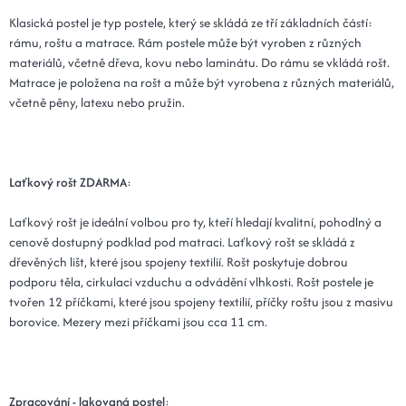
Klasická postel je typ postele, který se skládá ze tří základních částí:
rámu, roštu a matrace. Rám postele může být vyroben z různých
materiálů, včetně dřeva, kovu nebo laminátu. Do rámu se vkládá rošt.
Matrace je položena na rošt a může být vyrobena z různých materiálů,
včetně pěny, latexu nebo pružin.
Laťkový rošt ZDARMA
:
Laťkový rošt je ideální volbou pro ty, kteří hledají kvalitní, pohodlný a
cenově dostupný podklad pod matraci. Laťkový rošt se skládá z
dřevěných lišt, které jsou spojeny textilií. Rošt poskytuje dobrou
podporu těla, cirkulaci vzduchu a odvádění vlhkosti. Rošt postele je
tvořen 12 příčkami, které jsou spojeny textilií, příčky roštu jsou z masivu
borovice. Mezery mezi příčkami jsou cca 11 cm.
Zpracování - lakovaná postel
: