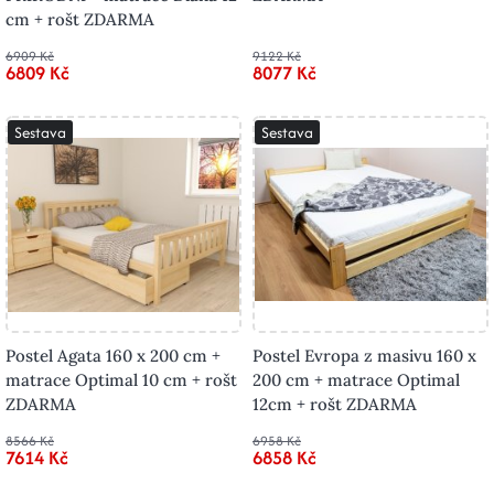
cm + rošt ZDARMA
6909 Kč
9122 Kč
6809 Kč
8077 Kč
Sestava
Sestava
Postel Agata 160 x 200 cm +
Postel Evropa z masivu 160 x
matrace Optimal 10 cm + rošt
200 cm + matrace Optimal
ZDARMA
12cm + rošt ZDARMA
8566 Kč
6958 Kč
7614 Kč
6858 Kč