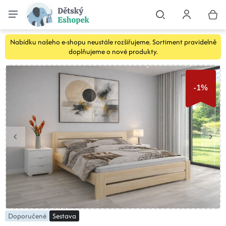
Nabídku našeho e-shopu neustále rozšiřujeme. Sortiment pravidelně
doplňujeme o nové produkty.
-1%
Doporučené
Sestava