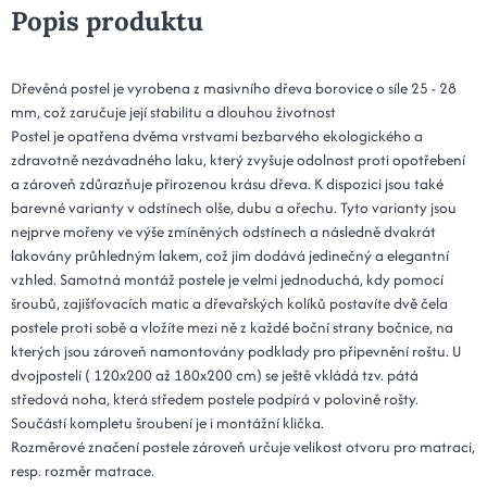
Popis produktu
Dřevěná postel je vyrobena z masivního dřeva borovice o síle 25 - 28
mm, což zaručuje její stabilitu a dlouhou životnost
Postel je opatřena dvěma vrstvami bezbarvého ekologického a
zdravotně nezávadného laku, který zvyšuje odolnost proti opotřebení
a zároveň zdůrazňuje přirozenou krásu dřeva. K dispozici jsou také
barevné varianty v odstínech olše, dubu a ořechu. Tyto varianty jsou
nejprve mořeny ve výše zmíněných odstínech a následně dvakrát
lakovány průhledným lakem, což jim dodává jedinečný a elegantní
vzhled. Samotná montáž postele je velmi jednoduchá, kdy pomocí
šroubů, zajišťovacích matic a dřevařských kolíků postavíte dvě čela
postele proti sobě a vložíte mezi ně z každé boční strany bočnice, na
kterých jsou zároveň namontovány podklady pro připevnění roštu. U
dvojpostelí ( 120x200 až 180x200 cm) se ještě vkládá tzv. pátá
středová noha, která středem postele podpírá v polovině rošty.
Součástí kompletu šroubení je i montážní klička.
Rozměrové značení postele zároveň určuje velikost otvoru pro matraci,
resp. rozměr matrace.