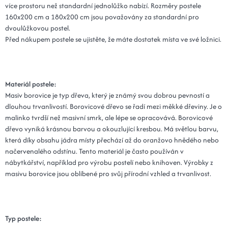
více prostoru než standardní jednolůžko nabízí. Rozměry postele
160x200 cm a 180x200 cm jsou považovány za standardní pro
dvoulůžkovou postel.
Před nákupem postele se ujistěte, že máte dostatek místa ve své ložnici.
Materiál postele:
Masiv borovice je typ dřeva, který je známý svou dobrou pevností a
dlouhou trvanlivostí. Borovicové dřevo se řadí mezi měkké dřeviny. Je o
malinko tvrdší než masivní smrk, ale lépe se opracovává. Borovicové
dřevo vyniká krásnou barvou a okouzlující kresbou. Má světlou barvu,
která díky obsahu jádra místy přechází až do oranžovo hnědého nebo
načervenalého odstínu. Tento materiál je často používán v
nábytkářství, například pro výrobu postelí nebo knihoven. Výrobky z
masivu borovice jsou oblíbené pro svůj přírodní vzhled a trvanlivost.
Typ postele: