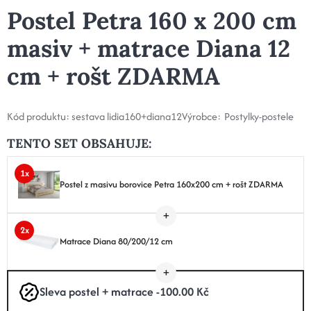
Postel Petra 160 x 200 cm
masiv + matrace Diana 12
cm + rošt ZDARMA
Kód produktu:
sestava lidia160+diana12
Výrobce:
Postylky-postele
TENTO SET OBSAHUJE:
1x
Postel z masivu borovice Petra 160x200 cm + rošt ZDARMA
2x
Matrace Diana 80/200/12 cm
Sleva postel + matrace -100.00 Kč