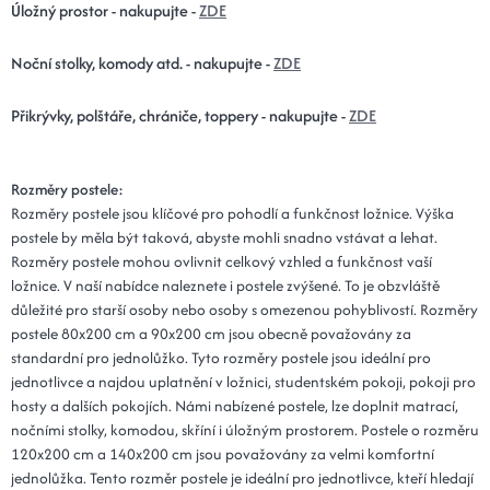
Úložný prostor - nakupujte -
ZDE
Noční stolky, komody atd. - nakupujte -
ZDE
Přikrývky, polštáře, chrániče, toppery - nakupujte -
ZDE
Rozměry postele:
Rozměry postele jsou klíčové pro pohodlí a funkčnost ložnice. Výška
postele by měla být taková, abyste mohli snadno vstávat a lehat.
Rozměry postele mohou ovlivnit celkový vzhled a funkčnost vaší
ložnice. V naší nabídce naleznete i postele zvýšené. To je obzvláště
důležité pro starší osoby nebo osoby s omezenou pohyblivostí. Rozměry
postele 80x200 cm a 90x200 cm jsou obecně považovány za
standardní pro jednolůžko. Tyto rozměry postele jsou ideální pro
jednotlivce a najdou uplatnění v ložnici, studentském pokoji, pokoji pro
hosty a dalších pokojích. Námi nabízené postele, lze doplnit matrací,
nočními stolky, komodou, skříní i úložným prostorem. Postele o rozměru
120x200 cm a 140x200 cm jsou považovány za velmi komfortní
jednolůžka. Tento rozměr postele je ideální pro jednotlivce, kteří hledají