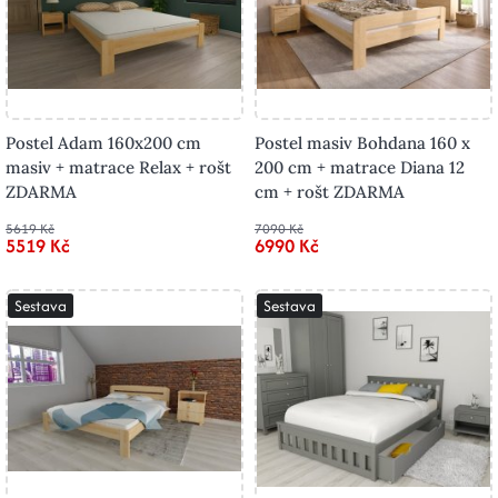
Postel Adam 160x200 cm
Postel masiv Bohdana 160 x
masiv + matrace Relax + rošt
200 cm + matrace Diana 12
ZDARMA
cm + rošt ZDARMA
5619 Kč
7090 Kč
5519 Kč
6990 Kč
Sestava
Sestava