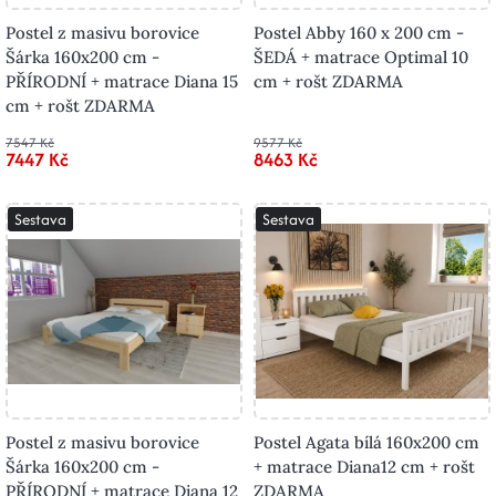
Postel z masivu borovice
Postel Abby 160 x 200 cm -
Šárka 160x200 cm -
ŠEDÁ + matrace Optimal 10
PŘÍRODNÍ + matrace Diana 15
cm + rošt ZDARMA
cm + rošt ZDARMA
7547 Kč
9577 Kč
7447 Kč
8463 Kč
Sestava
Sestava
Postel z masivu borovice
Postel Agata bílá 160x200 cm
Šárka 160x200 cm -
+ matrace Diana12 cm + rošt
PŘÍRODNÍ + matrace Diana 12
ZDARMA