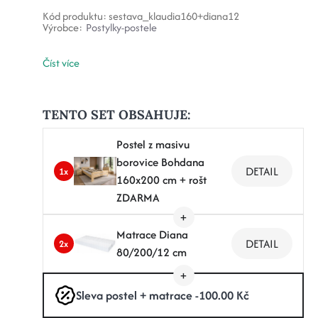
Kód produktu:
sestava_klaudia160+diana12
Výrobce:
Postylky-postele
Číst více
TENTO SET OBSAHUJE:
Postel z masivu
borovice Bohdana
DETAIL
1x
160x200 cm + rošt
ZDARMA
Matrace Diana
DETAIL
2x
80/200/12 cm
Sleva postel + matrace -100.00 Kč