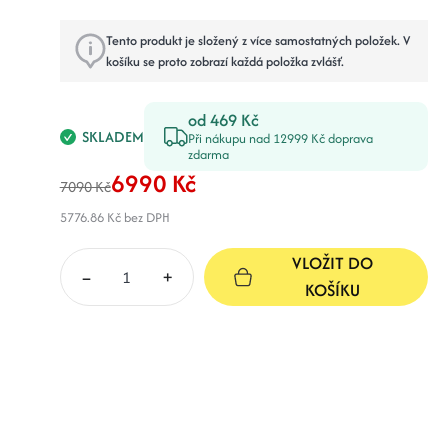
Tento produkt je složený z více samostatných položek. V
košíku se proto zobrazí každá položka zvlášť.
od 469 Kč
SKLADEM
Při nákupu nad 12999 Kč doprava
zdarma
6990 Kč
7090 Kč
5776.86 Kč
bez DPH
VLOŽIT DO
–
+
KOŠÍKU