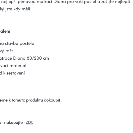
u nejlepší pěnovou matraci Diana pro vaši postel a zažijte nejlepší
ký jste kdy měli.
alení:
a stavbu postele
vý rošt
atrace Diana 80/200 cm
vací materiál
 k sestavení
eme k tomuto produktu dokoupit:
a - nakupujte -
ZDE