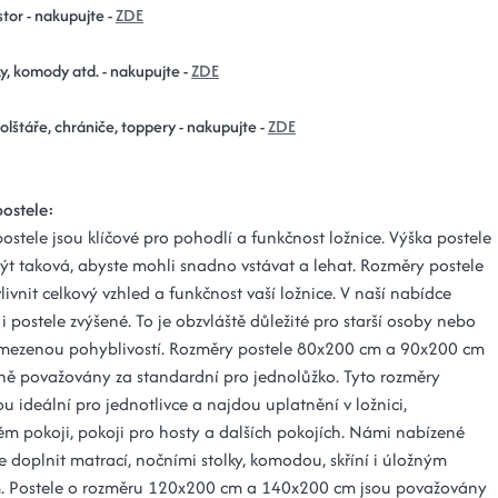
tor - nakupujte -
ZDE
y, komody atd. - nakupujte -
ZDE
polštáře, chrániče, toppery - nakupujte -
ZDE
ostele:
stele jsou klíčové pro pohodlí a funkčnost ložnice. Výška postele
ýt taková, abyste mohli snadno vstávat a lehat. Rozměry postele
vnit celkový vzhled a funkčnost vaší ložnice. V naší nabídce
i postele zvýšené. To je obzvláště důležité pro starší osoby nebo
mezenou pohyblivostí. Rozměry postele 80x200 cm a 90x200 cm
ně považovány za standardní pro jednolůžko. Tyto rozměry
ou ideální pro jednotlivce a najdou uplatnění v ložnici,
ém pokoji, pokoji pro hosty a dalších pokojích. Námi nabízené
ze doplnit matrací, nočními stolky, komodou, skříní i úložným
. Postele o rozměru 120x200 cm a 140x200 cm jsou považovány