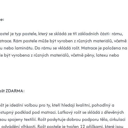
le:
ostel je typ postele, který se skládá ze tří základních částí: rámu,
atrace. Rám postele může být vyroben z různých materiálů, včetně
vu nebo laminátu. Do rámu se vkládá rošt. Matrace je položena na
že být vyrobena z různých materiálů, včetně pěny, latexu nebo
rošt ZDARMA
:
št je ideální volbou pro ty, kteří hledají kvalitní, pohodlný a
stupný podklad pod matraci. Laťkový rošt se skládá z dřevěných
é jsou spojeny textilií. Rošt poskytuje dobrou podporu těla, cirkulaci
odvádění vlhkosti. Rošt postele je tvořen 12 příčkami, které jsou