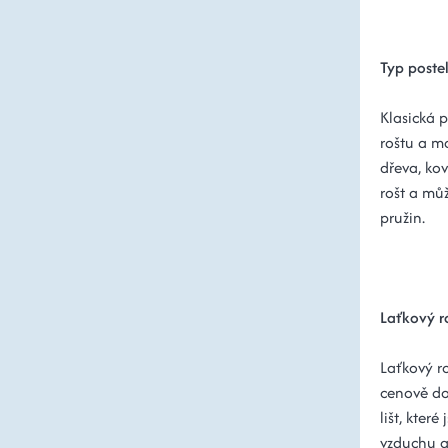
Typ poste
Klasická p
roštu a m
dřeva, ko
rošt a mů
pružin.
Laťkový 
Laťkový ro
cenově do
lišt, kter
vzduchu a 