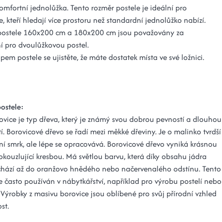
omfortní jednolůžka. Tento rozměr postele je ideální pro
e, kteří hledají více prostoru než standardní jednolůžko nabízí.
postele 160x200 cm a 180x200 cm jsou považovány za
í pro dvoulůžkovou postel.
em postele se ujistěte, že máte dostatek místa ve své ložnici.
postele:
ovice je typ dřeva, který je známý svou dobrou pevností a dlouhou
tí. Borovicové dřevo se řadí mezi měkké dřeviny. Je o malinko tvrdší
ní smrk, ale lépe se opracovává. Borovicové dřevo vyniká krásnou
okouzlující kresbou. Má světlou barvu, která díky obsahu jádra
chází až do oranžovo hnědého nebo načervenalého odstínu. Tento
e často používán v nábytkářství, například pro výrobu postelí nebo
 Výrobky z masivu borovice jsou oblíbené pro svůj přírodní vzhled
st.