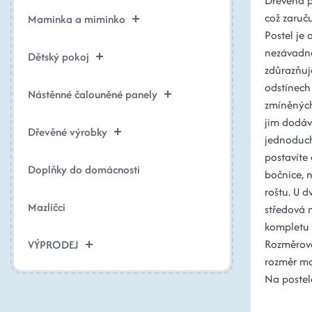
Dřevěná p
což zaruču
Maminka a miminko
Postel je
nezávadné
Dětský pokoj
zdůrazňuje
odstínech
Nástěnné čalouněné panely
zmíněných
jim dodáv
Dřevěné výrobky
jednoduch
postavíte 
Doplňky do domácnosti
bočnice, 
roštu. U d
Mazlíčci
středová n
kompletu š
Rozměrové 
VÝPRODEJ
rozměr ma
Na postel