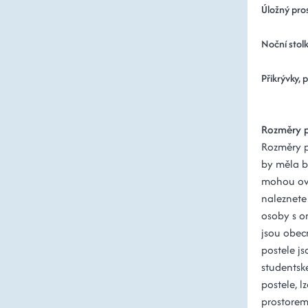
Úložný pros
Noční stolk
Přikrývky, 
Rozměry p
Rozměry po
by měla b
mohou ovli
naleznete 
osoby s o
jsou obec
postele js
studentsk
postele, l
prostorem