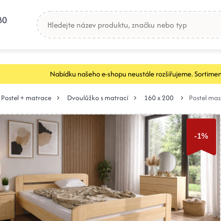
80
Nabídku našeho e-shopu neustále rozšiřujeme. Sortimen
Postel + matrace
Dvoulůžko s matrací
160 x 200
Postel ma
-1%