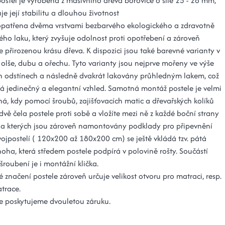
ostel je vyrobena z masivního dřeva borovice o síle 25 - 28 mm,
je její stabilitu a dlouhou životnost
 opatřena dvěma vrstvami bezbarvého ekologického a zdravotně
ho laku, který zvyšuje odolnost proti opotřebení a zároveň
 přirozenou krásu dřeva. K dispozici jsou také barevné varianty v
 olše, dubu a ořechu. Tyto varianty jsou nejprve mořeny ve výše
 odstínech a následně dvakrát lakovány průhledným lakem, což
á jedinečný a elegantní vzhled. Samotná montáž postele je velmi
á, kdy pomocí šroubů, zajišťovacích matic a dřevařských kolíků
dvě čela postele proti sobě a vložíte mezi ně z každé boční strany
na kterých jsou zároveň namontovány podklady pro připevnění
vojpostelí ( 120x200 až 180x200 cm) se ještě vkládá tzv. pátá
oha, která středem postele podpírá v polovině rošty. Součástí
roubení je i montážní klička.
značení postele zároveň určuje velikost otvoru pro matraci, resp.
trace.
e poskytujeme dvouletou záruku.