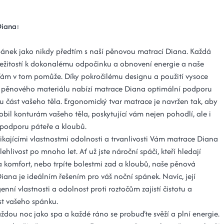
Diana:
spánek jako nikdy předtím s naší pěnovou matrací Diana. Každá
íležitostí k dokonalému odpočinku a obnovení energie a naše
ám v tom pomůže. Díky pokročilému designu a použití vysoce
o pěnového materiálu nabízí matrace Diana optimální podporu
u část vašeho těla. Ergonomický tvar matrace je navržen tak, aby
obil konturám vašeho těla, poskytující vám nejen pohodlí, ale i
podporu páteře a kloubů.
ikajícími vlastnostmi odolnosti a trvanlivosti Vám matrace Diana
lehlivost po mnoho let. Ať už jste nároční spáči, kteří hledají
 komfort, nebo trpíte bolestmi zad a kloubů, naše pěnová
iana je ideálním řešením pro váš noční spánek. Navíc, její
nní vlastnosti a odolnost proti roztočům zajistí čistotu a
t vašeho spánku.
každou noc jako spa a každé ráno se probuďte svěží a plní energie.