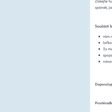
Získejte t
spánek, ja
Součástí b
rám n
laťko
2x m
spojo
návod
Doporučuj
Prostěradl