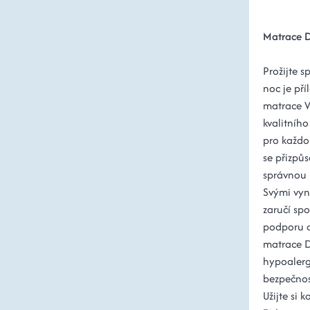
Matrace 
Prožijte 
noc je př
matrace V
kvalitníh
pro každo
se přizpůs
správnou 
Svými vyn
zaručí spo
podporu a
matrace D
hypoalerge
bezpečnos
Užijte si 