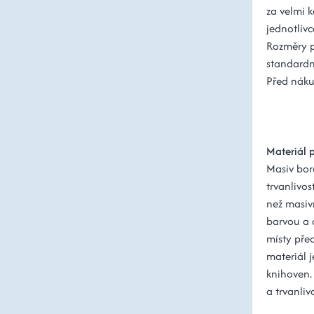
za velmi k
jednotlivc
Rozměry 
standardn
Před nákup
Materiál 
Masiv bor
trvanlivos
než masiv
barvou a 
místy pře
materiál j
knihoven.
a trvanlivo