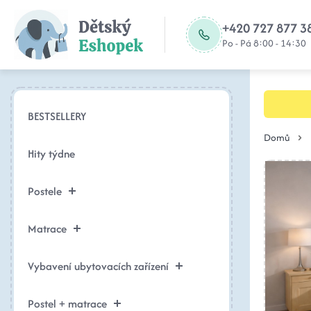
+420 727 877 3
Po - Pá 8:00 - 14:30
BESTSELLERY
Domů
Hity týdne
Postele
Matrace
Vybavení ubytovacích zařízení
Postel + matrace