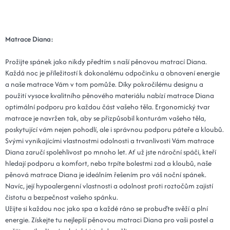
Matrace Diana:
Prožijte spánek jako nikdy předtím s naší pěnovou matrací Diana.
Každá noc je příležitostí k dokonalému odpočinku a obnovení energie
a naše matrace Vám v tom pomůže. Díky pokročilému designu a
použití vysoce kvalitního pěnového materiálu nabízí matrace Diana
optimální podporu pro každou část vašeho těla. Ergonomický tvar
matrace je navržen tak, aby se přizpůsobil konturám vašeho těla,
poskytující vám nejen pohodlí, ale i správnou podporu páteře a kloubů.
Svými vynikajícími vlastnostmi odolnosti a trvanlivosti Vám matrace
Diana zaručí spolehlivost po mnoho let. Ať už jste nároční spáči, kteří
hledají podporu a komfort, nebo trpíte bolestmi zad a kloubů, naše
pěnová matrace Diana je ideálním řešením pro váš noční spánek.
Navíc, její hypoalergenní vlastnosti a odolnost proti roztočům zajistí
čistotu a bezpečnost vašeho spánku.
Užijte si každou noc jako spa a každé ráno se probuďte svěží a plní
energie. Získejte tu nejlepší pěnovou matraci Diana pro vaši postel a