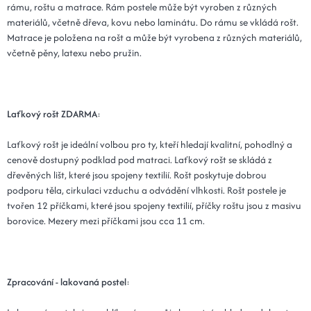
rámu, roštu a matrace. Rám postele může být vyroben z různých
materiálů, včetně dřeva, kovu nebo laminátu. Do rámu se vkládá rošt.
Matrace je položena na rošt a může být vyrobena z různých materiálů,
včetně pěny, latexu nebo pružin.
Laťkový rošt ZDARMA
:
Laťkový rošt je ideální volbou pro ty, kteří hledají kvalitní, pohodlný a
cenově dostupný podklad pod matraci. Laťkový rošt se skládá z
dřevěných lišt, které jsou spojeny textilií. Rošt poskytuje dobrou
podporu těla, cirkulaci vzduchu a odvádění vlhkosti. Rošt postele je
tvořen 12 příčkami, které jsou spojeny textilií, příčky roštu jsou z masivu
borovice. Mezery mezi příčkami jsou cca 11 cm.
Zpracování - lakovaná postel
: