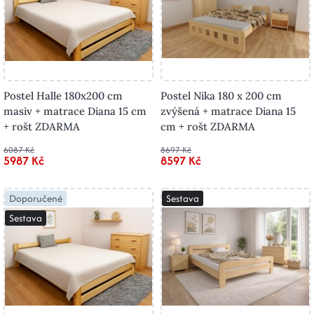
Postel Halle 180x200 cm
Postel Nika 180 x 200 cm
masiv + matrace Diana 15 cm
zvýšená + matrace Diana 15
+ rošt ZDARMA
cm + rošt ZDARMA
6087 Kč
8697 Kč
5987 Kč
8597 Kč
Doporučené
Sestava
Sestava