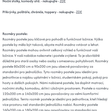
Noční stolky, komody atd. - nakupujte -
ZDE
Přikrývky, polštáře, chrániče, toppery - nakupujte -
ZDE
Rozměry postele:
Rozměry postele jsou klíčové pro pohodlí a funkčnost ložnice. Výška
postele by měla být taková, abyste mohli snadno vstávat a lehat.
Rozměry postele mohou ovlivnit celkový vzhled a funkčnost vaší
ložnice. V naší nabídce naleznete i postele zvýšené. To je obzvláště
důležité pro starší osoby nebo osoby s omezenou pohyblivostí. Rozměry
postele 80x200 cm a 90x200 cm jsou obecně považovány za
standardní pro jednolůžko. Tyto rozměry postele jsou ideální pro
jednotlivce a najdou uplatnění v ložnici, studentském pokoji, pokoji pro
hosty a dalších pokojích. Námi nabízené postele, lze doplnit matrací,
nočními stolky, komodou, skříní i úložným prostorem. Postele o rozměru
120x200 cm a 140x200 cm jsou považovány za velmi komfortní
jednolůžka. Tento rozměr postele je ideální pro jednotlivce, kteří hledají
více prostoru než standardní jednolůžko nabízí. Rozměry postele
160x200 cm a 180x200 cm jsou považovány za standardní pro