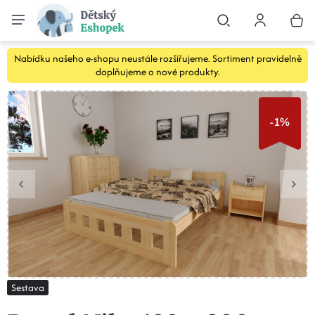
Nabídku našeho e-shopu neustále rozšiřujeme. Sortiment pravidelně
doplňujeme o nové produkty.
-1%
Sestava