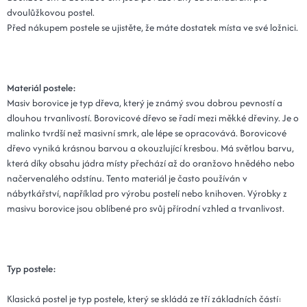
dvoulůžkovou postel.
Před nákupem postele se ujistěte, že máte dostatek místa ve své ložnici.
Materiál postele:
Masiv borovice je typ dřeva, který je známý svou dobrou pevností a
dlouhou trvanlivostí. Borovicové dřevo se řadí mezi měkké dřeviny. Je o
malinko tvrdší než masivní smrk, ale lépe se opracovává. Borovicové
dřevo vyniká krásnou barvou a okouzlující kresbou. Má světlou barvu,
která díky obsahu jádra místy přechází až do oranžovo hnědého nebo
načervenalého odstínu. Tento materiál je často používán v
nábytkářství, například pro výrobu postelí nebo knihoven. Výrobky z
masivu borovice jsou oblíbené pro svůj přírodní vzhled a trvanlivost.
Typ postele:
Klasická postel je typ postele, který se skládá ze tří základních částí: