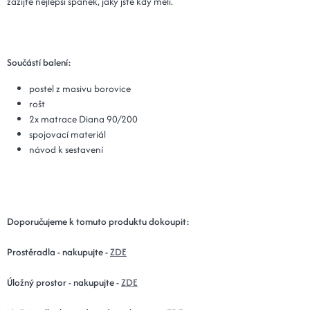
zažijte nejlepší spánek, jaký jste kdy měli.
Součástí balení:
postel z masivu borovice
rošt
2x matrace Diana 90/200
spojovací materiál
návod k sestavení
Doporučujeme k tomuto produktu dokoupit:
Prostěradla - nakupujte -
ZDE
Úložný prostor - nakupujte -
ZDE