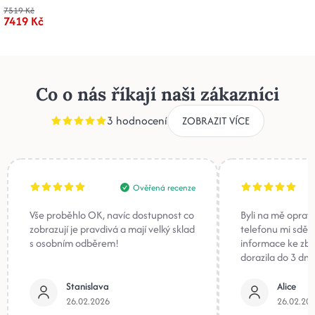
7519 Kč
7419 Kč
Co o nás říkají naši zákazníci
3 hodnocení
ZOBRAZIT VÍCE
Ověřená recenze
Vše proběhlo OK, navíc dostupnost co
Byli na mě oprav
zobrazují je pravdivá a mají velký sklad
telefonu mi sděli
s osobním odběrem!
informace ke zb
dorazila do 3 dnů
Stanislava
Alice
26.02.2026
26.02.20