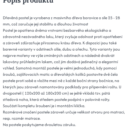
Popis produktu
Dřevěná postel je vyrobena z masivního dřeva borovice o síle 25 - 28
mm, což zaručuje její stabilitu a dlouhou životnost
Postel je opatřena dvěma vrstvami bezbarvého ekologického a
zdravotně nezávadného laku, který zvyšuje odolnost proti opotřebení
a zároveň zdůrazňuje přirozenou krásu dřeva. K dispozici jsou také
barevné varianty v odstínech olše, dubu a ořechu. Tyto varianty jsou
nejprve mořeny ve výše zmíněných odstínech a následně dvakrát
lakovány průhledným lakem, což jim dodává jedinečný a elegantní
vzhled. Samotná montáž postele je velmi jednoduchá, kdy pomocí
šroubů, zajišťovacích matic a dřevařských kolíků postavíte dvě čela
postele proti sobě a vložíte mezi ně z každé boční strany bočnice, na
kterých jsou zároveň namontovány podklady pro připevnění roštu. U
dvojpostelí ( 120x200 až 180x200 cm) se ještě vkládá tzv. pátá
středová noha, která středem postele podpírá v polovině rošty.
Součástí kompletu šroubení je i montážní klička.
Rozměrové značení postele zároveň určuje velikost otvoru pro matraci,
resp. rozměr matrace.
Na postele poskytujeme dvouletou záruku.