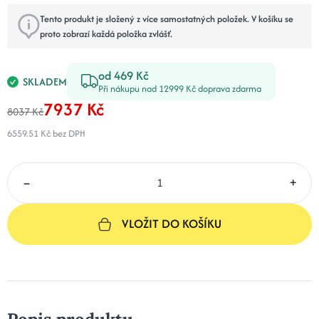
Tento produkt je složený z více samostatných položek. V košíku se
proto zobrazí každá položka zvlášť.
od 469 Kč
SKLADEM
Při nákupu nad 12999 Kč doprava zdarma
7937 Kč
8037 Kč
6559.51 Kč
bez DPH
–
+
VLOŽIT DO KOŠÍKU