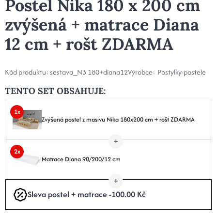
Postel Nika 180 x 200 cm
zvýšená + matrace Diana
12 cm + rošt ZDARMA
Kód produktu:
sestava_N3 180+diana12
Výrobce:
Postylky-postele
TENTO SET OBSAHUJE:
1x
Zvýšená postel z masivu Nika 180x200 cm + rošt ZDARMA
2x
Matrace Diana 90/200/12 cm
Sleva postel + matrace -100.00 Kč