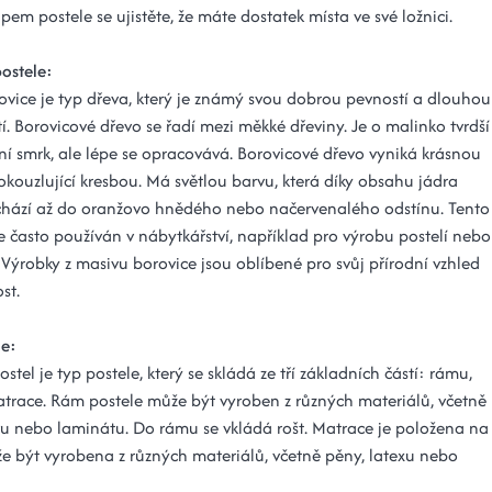
em postele se ujistěte, že máte dostatek místa ve své ložnici.
postele:
ovice je typ dřeva, který je známý svou dobrou pevností a dlouhou
tí. Borovicové dřevo se řadí mezi měkké dřeviny. Je o malinko tvrdší
ní smrk, ale lépe se opracovává. Borovicové dřevo vyniká krásnou
okouzlující kresbou. Má světlou barvu, která díky obsahu jádra
chází až do oranžovo hnědého nebo načervenalého odstínu. Tento
e často používán v nábytkářství, například pro výrobu postelí nebo
 Výrobky z masivu borovice jsou oblíbené pro svůj přírodní vzhled
st.
le:
ostel je typ postele, který se skládá ze tří základních částí: rámu,
atrace. Rám postele může být vyroben z různých materiálů, včetně
vu nebo laminátu. Do rámu se vkládá rošt. Matrace je položena na
že být vyrobena z různých materiálů, včetně pěny, latexu nebo