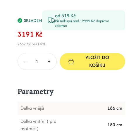
od 319 Kč
SKLADEM
Při nákupu nad 12999 Kč doprava
zdarma
3191 Kč
2637 Kč
bez DPH
VLOŽIT DO
–
+
KOŠÍKU
Parametry
Délka vnější
186 cm
Délka vnitřní ( pro
180 cm
matraci )