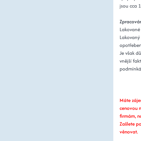
jsou cca 
Zpracován
Lakované 
Lakovaný 
opotřeben
Je však dů
vnější fak
podmínkám
Máte záje
cenovou n
firmám, n
Zašlete p
věnovat.