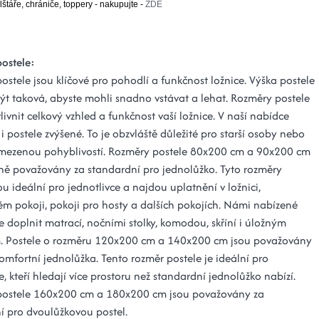
lštáře, chrániče, toppery - nakupujte -
ZDE
ostele:
stele jsou klíčové pro pohodlí a funkčnost ložnice. Výška postele
ýt taková, abyste mohli snadno vstávat a lehat. Rozměry postele
vnit celkový vzhled a funkčnost vaší ložnice. V naší nabídce
i postele zvýšené. To je obzvláště důležité pro starší osoby nebo
mezenou pohyblivostí. Rozměry postele 80x200 cm a 90x200 cm
ně považovány za standardní pro jednolůžko. Tyto rozměry
ou ideální pro jednotlivce a najdou uplatnění v ložnici,
ém pokoji, pokoji pro hosty a dalších pokojích. Námi nabízené
ze doplnit matrací, nočními stolky, komodou, skříní i úložným
. Postele o rozměru 120x200 cm a 140x200 cm jsou považovány
omfortní jednolůžka. Tento rozměr postele je ideální pro
e, kteří hledají více prostoru než standardní jednolůžko nabízí.
postele 160x200 cm a 180x200 cm jsou považovány za
í pro dvoulůžkovou postel.