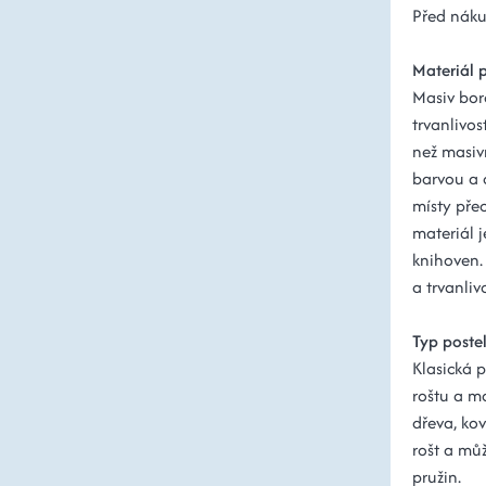
Před nákup
Materiál 
Masiv bor
trvanlivos
než masiv
barvou a 
místy pře
materiál j
knihoven.
a trvanlivo
Typ poste
Klasická p
roštu a m
dřeva, ko
rošt a mů
pružin.