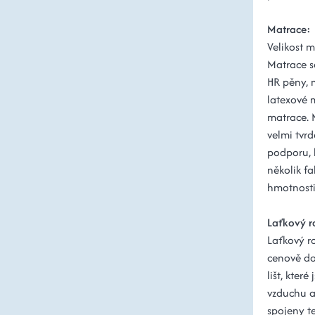
Matrace:
Velikost 
Matrace s
HR pěny, 
latexové 
matrace. 
velmi tvrd
podporu, k
několik fa
hmotnosti
Laťkový 
Laťkový ro
cenově do
lišt, kter
vzduchu a 
spojeny te