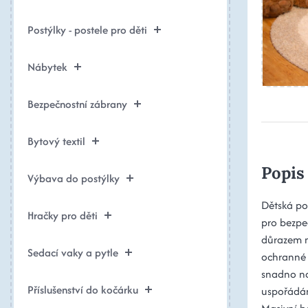
Postýlky - postele pro děti
Nábytek
Bezpečnostní zábrany
Bytový textil
Popis
Výbava do postýlky
Dětská po
Hračky pro děti
pro bezpe
důrazem na
Sedací vaky a pytle
ochranné b
snadno na
Příslušenství do kočárku
uspořádán