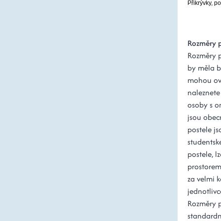
Přikrývky, po
Rozměry p
Rozměry po
by měla b
mohou ovli
naleznete 
osoby s o
jsou obec
postele js
studentsk
postele, l
prostorem
za velmi k
jednotlivc
Rozměry 
standardn