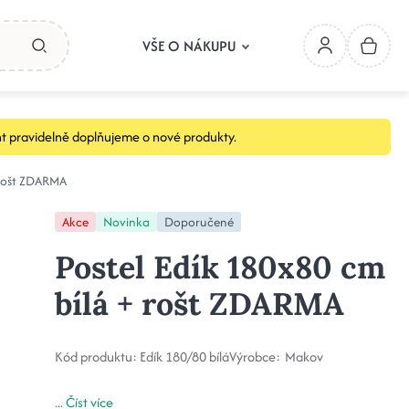
VŠE O NÁKUPU
t pravidelně doplňujeme o nové produkty.
 rošt ZDARMA
Akce
Novinka
Doporučené
Postel Edík 180x80 cm
bílá + rošt ZDARMA
Kód produktu:
Edík 180/80 bílá
Výrobce:
Makov
...
Číst více