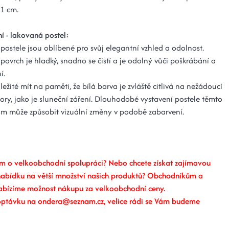
11 cm.
í - lakovaná postel:
postele jsou oblíbené pro svůj elegantní vzhled a odolnost.
povrch je hladký, snadno se čistí a je odolný vůči poškrábání a
í.
ležité mít na paměti, že bílá barva je zvláště citlivá na nežádoucí
tory, jako je sluneční záření. Dlouhodobé vystavení postele těmto
 může způsobit vizuální změny v podobě zabarvení.
m o velkoobchodní spolupráci? Nebo chcete získat zajímavou
abídku na větší množství našich produktů? Obchodníkům a
abízíme možnost nákupu za velkoobchodní ceny.
optávku na ondera@seznam.cz, velice rádi se Vám budeme