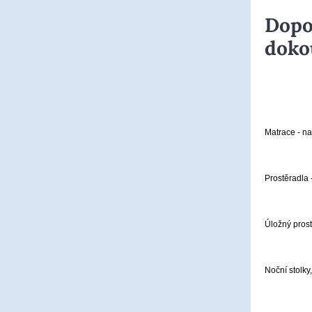
Dopo
doko
Matrace - na
Prostěradla 
Úložný prost
Noční stolky