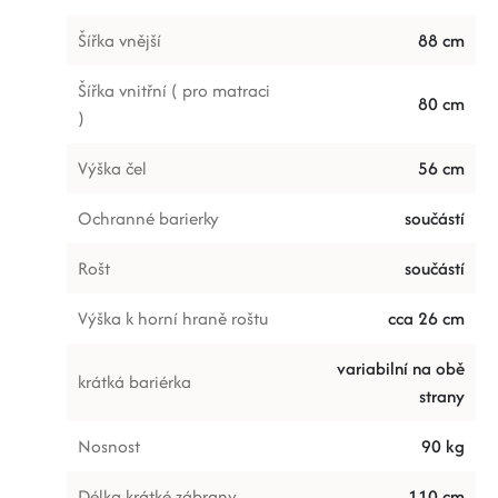
Šířka vnější
88 cm
Šířka vnitřní ( pro matraci
80 cm
)
Výška čel
56 cm
Ochranné barierky
součástí
Rošt
součástí
Výška k horní hraně roštu
cca 26 cm
variabilní na obě
krátká bariérka
strany
Nosnost
90 kg
Délka krátké zábrany
110 cm