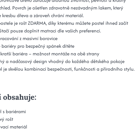
orovicové dřevo zaručuje dlouhou životnost, pevnost a krásný
vzhled. Povrch je ošetřen zdravotně nezávadným lakem, který
e kresbu dřeva a zároveň chrání materiál.
postele je rošt ZDARMA, díky kterému můžete postel ihned začít
Stačí pouze doplnit matraci dle vašich preferencí.
pracování z masivní borovice
bariéry pro bezpečný spánek dítěte
í kratší bariéra – možnost montáže na obě strany
ý a nadčasový design vhodný do každého dětského pokoje
l je skvělou kombinací bezpečnosti, funkčnosti a přírodního stylu.
í obsahuje:
l s bariérami
vý rošt
vací materiál