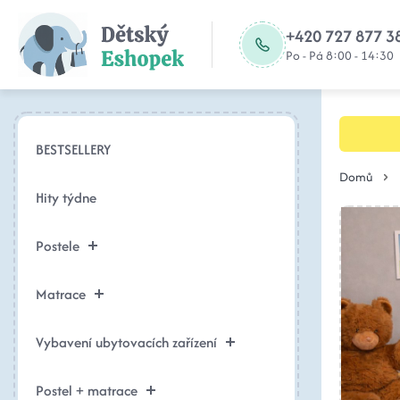
+420 727 877 3
Po - Pá 8:00 - 14:30
BESTSELLERY
Domů
Hity týdne
Postele
Matrace
Vybavení ubytovacích zařízení
Postel + matrace