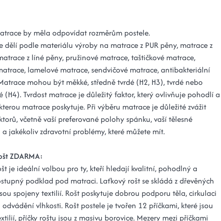
matrace by měla odpovídat rozměrům postele.
e dělí podle materiálu výroby na matrace z PUR pěny, matrace z
matrace z líné pěny, pružinové matrace, taštičkové matrace,
matrace, lamelové matrace, sendvičové matrace, antibakteriální
Matrace mohou být měkké, středně tvrdé (H2, H3), tvrdé nebo
é (H4). Tvrdost matrace je důležitý faktor, který ovlivňuje pohodlí a
terou matrace poskytuje. Při výběru matrace je důležité zvážit
ktorů, včetně vaší preferované polohy spánku, vaší tělesné
 a jakékoliv zdravotní problémy, které můžete mít.
rošt ZDARMA:
št je ideální volbou pro ty, kteří hledají kvalitní, pohodlný a
stupný podklad pod matraci. Laťkový rošt se skládá z dřevěných
é jsou spojeny textilií. Rošt poskytuje dobrou podporu těla, cirkulaci
odvádění vlhkosti. Rošt postele je tvořen 12 příčkami, které jsou
xtilií, příčky roštu jsou z masivu borovice. Mezery mezi příčkami