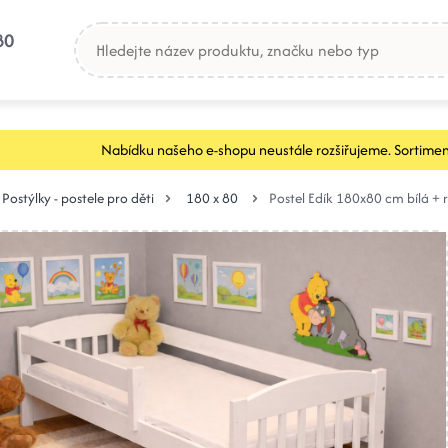
80
Nabídku našeho e-shopu neustále rozšiřujeme. Sortimen
Postýlky - postele pro děti
180 x 80
Postel Edík 180x80 cm bílá +