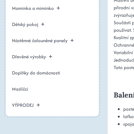
Masivní b
přírodní 
Maminka a miminko
zvýrazňuj
Součástí 
Dětský pokoj
používat. 
Kvalitní z
Nástěnné čalouněné panely
Ochranné 
Variabiln
Dřevěné výrobky
Jednoduch
Tato poste
Doplňky do domácnosti
Mazlíčci
Balen
VÝPRODEJ
poste
laťko
spojo