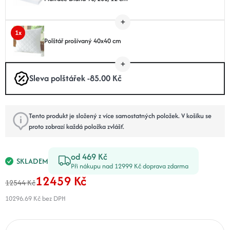
1x
Polštář prošívaný 40x40 cm
Sleva polštářek -85.00 Kč
Tento produkt je složený z více samostatných položek. V košíku se
proto zobrazí každá položka zvlášť.
od 469 Kč
SKLADEM
Při nákupu nad 12999 Kč doprava zdarma
12459 Kč
12544 Kč
10296.69 Kč
bez DPH