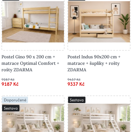
Postel Gino 90 x 200 cm +
Postel Indus 90x200 cm +
matrace Optimal Comfort +
matrace + šuplíky + rošty
rošty ZDARMA
ZDARMA
9287 Kč
9437 Kč
9187 Kč
9337 Kč
Doporučené
Sestava
Sestava