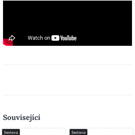
Související
Sestava
Sestava