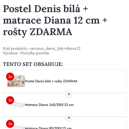
Postel Denis bílá +
matrace Diana 12 cm +
rošty ZDARMA
Kód produktu:
sestava_denis_bílý+diana12
Výrobce:
Postylky-postele
TENTO SET OBSAHUJE:
1x
Postel Denis bílá + rošty ZDARMA
1x
Matrace Diana 140/200/12 cm
1x
Matrace Diana 90/200/12 cm