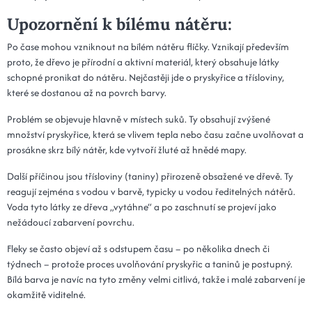
Upozornění k bílému nátěru:
Po čase mohou vzniknout na bílém nátěru flíčky. Vznikají především
proto, že dřevo je přírodní a aktivní materiál, který obsahuje látky
schopné pronikat do nátěru. Nejčastěji jde o pryskyřice a třísloviny,
které se dostanou až na povrch barvy.
Problém se objevuje hlavně v místech suků. Ty obsahují zvýšené
množství pryskyřice, která se vlivem tepla nebo času začne uvolňovat a
prosákne skrz bílý nátěr, kde vytvoří žluté až hnědé mapy.
Další příčinou jsou třísloviny (taniny) přirozeně obsažené ve dřevě. Ty
reagují zejména s vodou v barvě, typicky u vodou ředitelných nátěrů.
Voda tyto látky ze dřeva „vytáhne“ a po zaschnutí se projeví jako
nežádoucí zabarvení povrchu.
Fleky se často objeví až s odstupem času – po několika dnech či
týdnech – protože proces uvolňování pryskyřic a taninů je postupný.
Bílá barva je navíc na tyto změny velmi citlivá, takže i malé zabarvení je
okamžitě viditelné.