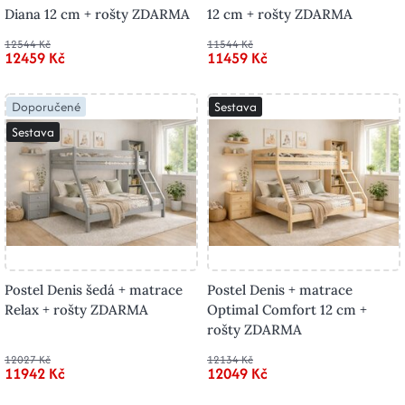
Diana 12 cm + rošty ZDARMA
12 cm + rošty ZDARMA
12544 Kč
11544 Kč
12459 Kč
11459 Kč
Doporučené
Sestava
Sestava
Postel Denis šedá + matrace
Postel Denis + matrace
Relax + rošty ZDARMA
Optimal Comfort 12 cm +
rošty ZDARMA
12027 Kč
12134 Kč
11942 Kč
12049 Kč