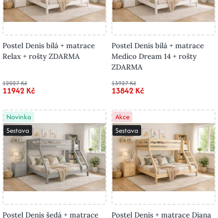
Postel Denis bílá + matrace
Postel Denis bílá + matrace
Relax + rošty ZDARMA
Medico Dream 14 + rošty
ZDARMA
12027 Kč
13927 Kč
11942 Kč
13842 Kč
Novinka
Akce
Sestava
Sestava
Postel Denis šedá + matrace
Postel Denis + matrace Diana