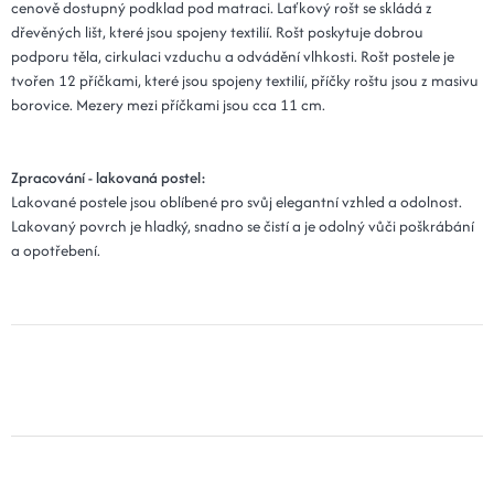
cenově dostupný podklad pod matraci. Laťkový rošt se skládá z
dřevěných lišt, které jsou spojeny textilií. Rošt poskytuje dobrou
podporu těla, cirkulaci vzduchu a odvádění vlhkosti. Rošt postele je
tvořen 12 příčkami, které jsou spojeny textilií, příčky roštu jsou z masivu
borovice. Mezery mezi příčkami jsou cca 11 cm.
Zpracování - lakovaná postel:
Lakované postele jsou oblíbené pro svůj elegantní vzhled a odolnost.
Lakovaný povrch je hladký, snadno se čistí a je odolný vůči poškrábání
a opotřebení.