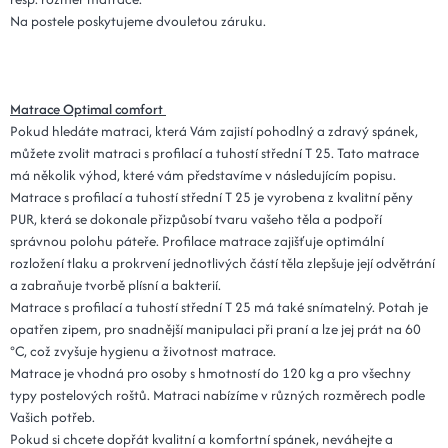
Na postele poskytujeme dvouletou záruku.
Matrace Optimal comfort
Pokud hledáte matraci, která Vám zajistí pohodlný a zdravý spánek,
můžete zvolit matraci s profilací a tuhostí střední T 25. Tato matrace
má několik výhod, které vám představíme v následujícím popisu.
Matrace s profilací a tuhostí střední T 25 je vyrobena z kvalitní pěny
PUR, která se dokonale přizpůsobí tvaru vašeho těla a podpoří
správnou polohu páteře. Profilace matrace zajišťuje optimální
rozložení tlaku a prokrvení jednotlivých částí těla zlepšuje její odvětrání
a zabraňuje tvorbě plísní a bakterií.
Matrace s profilací a tuhostí střední T 25 má také snímatelný. Potah je
opatřen zipem, pro snadnější manipulaci při praní a lze jej prát na 60
°C, což zvyšuje hygienu a životnost matrace.
Matrace je vhodná pro osoby s hmotností do 120 kg a pro všechny
typy postelových roštů. Matraci nabízíme v různých rozměrech podle
Vašich potřeb.
Pokud si chcete dopřát kvalitní a komfortní spánek, neváhejte a