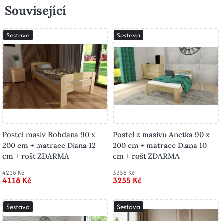
Související
Sestava
Sestava
Postel masiv Bohdana 90 x
Postel z masivu Anetka 90 x
200 cm + matrace Diana 12
200 cm + matrace Diana 10
cm + rošt ZDARMA
cm + rošt ZDARMA
4218 Kč
3355 Kč
4118 Kč
3255 Kč
Sestava
Sestava