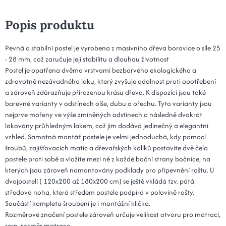
Popis produktu
Pevná a stabilní postel je vyrobena z masivního dřeva borovice o síle 25
- 28 mm, což zaručuje její stabilitu a dlouhou životnost
Postel je opatřena dvěma vrstvami bezbarvého ekologického a
zdravotně nezávadného laku, který zvyšuje odolnost proti opotřebení
a zároveň zdůrazňuje přirozenou krásu dřeva. K dispozici jsou také
barevné varianty v odstínech olše, dubu a ořechu. Tyto varianty jsou
nejprve mořeny ve výše zmíněných odstínech a následně dvakrát
lakovány průhledným lakem, což jim dodává jedinečný a elegantní
vzhled. Samotná montáž postele je velmi jednoduchá, kdy pomocí
šroubů, zajišťovacích matic a dřevařských kolíků postavíte dvě čela
postele proti sobě a vložíte mezi ně z každé boční strany bočnice, na
kterých jsou zároveň namontovány podklady pro připevnění roštu. U
dvojpostelí ( 120x200 až 180x200 cm) se ještě vkládá tzv. pátá
středová noha, která středem postele podpírá v polovině rošty.
Součástí kompletu šroubení je i montážní klička.
Rozměrové značení postele zároveň určuje velikost otvoru pro matraci,
resp. rozměr matrace.