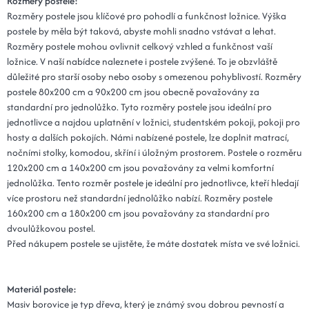
Rozměry postele:
Rozměry postele jsou klíčové pro pohodlí a funkčnost ložnice. Výška
postele by měla být taková, abyste mohli snadno vstávat a lehat.
Rozměry postele mohou ovlivnit celkový vzhled a funkčnost vaší
ložnice. V naší nabídce naleznete i postele zvýšené. To je obzvláště
důležité pro starší osoby nebo osoby s omezenou pohyblivostí. Rozměry
postele 80x200 cm a 90x200 cm jsou obecně považovány za
standardní pro jednolůžko. Tyto rozměry postele jsou ideální pro
jednotlivce a najdou uplatnění v ložnici, studentském pokoji, pokoji pro
hosty a dalších pokojích. Námi nabízené postele, lze doplnit matrací,
nočními stolky, komodou, skříní i úložným prostorem. Postele o rozměru
120x200 cm a 140x200 cm jsou považovány za velmi komfortní
jednolůžka. Tento rozměr postele je ideální pro jednotlivce, kteří hledají
více prostoru než standardní jednolůžko nabízí. Rozměry postele
160x200 cm a 180x200 cm jsou považovány za standardní pro
dvoulůžkovou postel.
Před nákupem postele se ujistěte, že máte dostatek místa ve své ložnici.
Materiál postele:
Masiv borovice je typ dřeva, který je známý svou dobrou pevností a