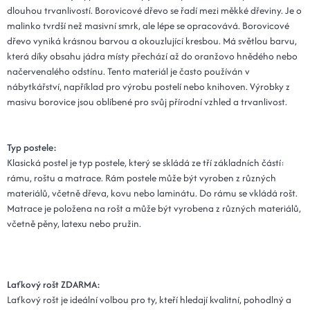
dlouhou trvanlivostí. Borovicové dřevo se řadí mezi měkké dřeviny. Je o
malinko tvrdší než masivní smrk, ale lépe se opracovává. Borovicové
dřevo vyniká krásnou barvou a okouzlující kresbou. Má světlou barvu,
která díky obsahu jádra místy přechází až do oranžovo hnědého nebo
načervenalého odstínu. Tento materiál je často používán v
nábytkářství, například pro výrobu postelí nebo knihoven. Výrobky z
masivu borovice jsou oblíbené pro svůj přírodní vzhled a trvanlivost.
Typ postele:
Klasická postel je typ postele, který se skládá ze tří základních částí:
rámu, roštu a matrace. Rám postele může být vyroben z různých
materiálů, včetně dřeva, kovu nebo laminátu. Do rámu se vkládá rošt.
Matrace je položena na rošt a může být vyrobena z různých materiálů,
včetně pěny, latexu nebo pružin.
Laťkový rošt ZDARMA:
Laťkový rošt je ideální volbou pro ty, kteří hledají kvalitní, pohodlný a