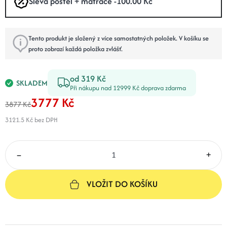
Sleva postel + matrace -100.00 Kč
Tento produkt je složený z více samostatných položek. V košíku se
proto zobrazí každá položka zvlášť.
od 319 Kč
SKLADEM
Při nákupu nad 12999 Kč doprava zdarma
3777 Kč
3877 Kč
3121.5 Kč
bez DPH
–
+
VLOŽIT DO KOŠÍKU