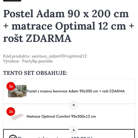
Postel Adam 90 x 200 cm
+ matrace Optimal 12 cm +
rošt ZDARMA
Kód produktu:
sestava_adam90+optimal12
Výrobce:
Postylky-postele
TENTO SET OBSAHUJE:
1x
Postel z masivu borovice Adam 90x200 cm + rošt ZDARMA
1x
Matrace Optimal Comfort 90x200x12 cm