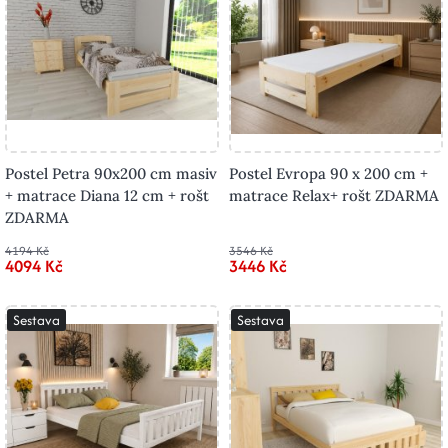
Postel Petra 90x200 cm masiv
Postel Evropa 90 x 200 cm +
+ matrace Diana 12 cm + rošt
matrace Relax+ rošt ZDARMA
ZDARMA
4194 Kč
3546 Kč
4094 Kč
3446 Kč
Sestava
Sestava