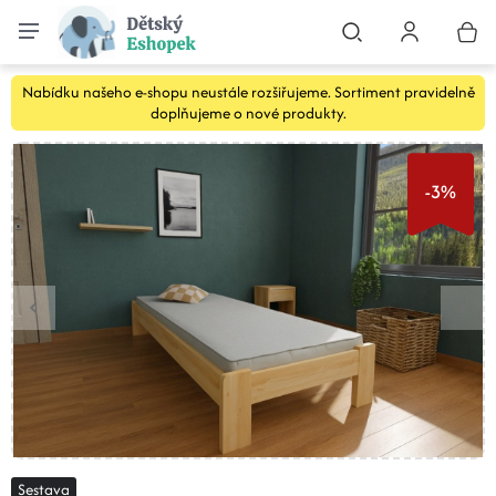
Nabídku našeho e-shopu neustále rozšiřujeme. Sortiment pravidelně
doplňujeme o nové produkty.
-3%
Sestava