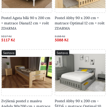
Postel Agata bílá 90 x 200 cm
Postel Abby 90 x 200 cm +
+ matrace Diana12 cm + rošt
matrace Optimal 12 cm + rošt
ZDARMA
ZDARMA
5217 Kč
5188 Kč
5117 Kč
5088 Kč
Sestava
Sestava
Zvýšená postel z masivu
Postel Abby 90 x 200 cm -
Andula 90x200 cm + matrace
ŠEDÁ + matrace Optimal 10