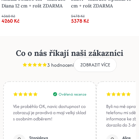
Diana 12 cm + rošt ZDARMA
cm + rošt ZDARMA
4360 Kč
5478 Kč
4260 Kč
5378 Kč
Co o nás říkají naši zákazníci
3 hodnocení
ZOBRAZIT VÍCE
Ověřená recenze
Vše proběhlo OK, navíc dostupnost co
Byli na mě oprav
zobrazují je pravdivá a mají velký sklad
telefonu mi sděli
s osobním odběrem!
informace ke zb
dorazila do 3 dnů
Stanislava
Alice