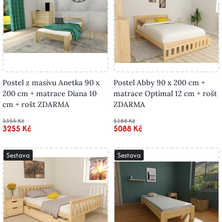
Postel z masivu Anetka 90 x
Postel Abby 90 x 200 cm +
200 cm + matrace Diana 10
matrace Optimal 12 cm + rošt
cm + rošt ZDARMA
ZDARMA
3355 Kč
5188 Kč
3255 Kč
5088 Kč
Sestava
Sestava