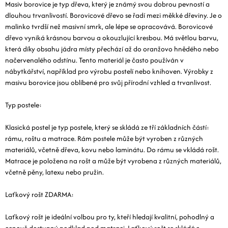
Masiv borovice je typ dřeva, který je známý svou dobrou pevností a
dlouhou trvanlivostí. Borovicové dřevo se řadí mezi měkké dřeviny. Je o
malinko tvrdší než masivní smrk, ale lépe se opracovává. Borovicové
dřevo vyniká krásnou barvou a okouzlující kresbou. Má světlou barvu,
která díky obsahu jádra místy přechází až do oranžovo hnědého nebo
načervenalého odstínu. Tento materiál je často používán v
nábytkářství, například pro výrobu postelí nebo knihoven. Výrobky z
masivu borovice jsou oblíbené pro svůj přírodní vzhled a trvanlivost.
Typ postele:
Klasická postel je typ postele, který se skládá ze tří základních částí:
rámu, roštu a matrace. Rám postele může být vyroben z různých
materiálů, včetně dřeva, kovu nebo laminátu. Do rámu se vkládá rošt.
Matrace je položena na rošt a může být vyrobena z různých materiálů,
včetně pěny, latexu nebo pružin.
Laťkový rošt ZDARMA:
Laťkový rošt je ideální volbou pro ty, kteří hledají kvalitní, pohodlný a
cenově dostupný podklad pod matraci. Laťkový rošt se skládá z