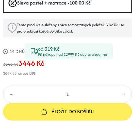
Sleva postel + matrace -100.00 Kč
Tento produkt je složený z více samostatných položek. V košíku se
proto zobrazí každá položka zvlášť.
od 319 Kč
14 DNŮ
Při nákupu nad 12999 Kč doprava zdarma
3446 Kč
3546 Kč
2847.93 Kč
bez DPH
–
+
VLOŽIT DO KOŠÍKU