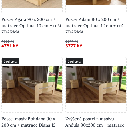
Postel Agata 90 x 200 cm +
Postel Adam 90 x 200 cm +
matrace Optimal 10 cm + rošt
matrace Optimal 12 cm + rošt
ZDARMA
ZDARMA
4881 Kč
3877 Kč
4781 Kč
3777 Kč
Sestava
Sestava
Postel masiv Bohdana 90 x
Zvýšená postel z masivu
200 cm + matrace Diana 12
Andula 90x200 cm + matrace