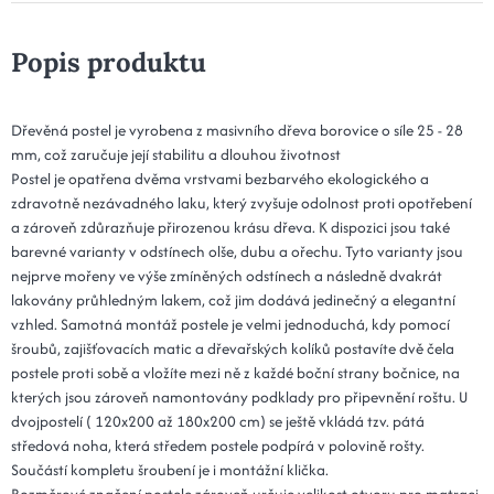
Popis produktu
Dřevěná postel je vyrobena z masivního dřeva borovice o síle 25 - 28
mm, což zaručuje její stabilitu a dlouhou životnost
Postel je opatřena dvěma vrstvami bezbarvého ekologického a
zdravotně nezávadného laku, který zvyšuje odolnost proti opotřebení
a zároveň zdůrazňuje přirozenou krásu dřeva. K dispozici jsou také
barevné varianty v odstínech olše, dubu a ořechu. Tyto varianty jsou
nejprve mořeny ve výše zmíněných odstínech a následně dvakrát
lakovány průhledným lakem, což jim dodává jedinečný a elegantní
vzhled. Samotná montáž postele je velmi jednoduchá, kdy pomocí
šroubů, zajišťovacích matic a dřevařských kolíků postavíte dvě čela
postele proti sobě a vložíte mezi ně z každé boční strany bočnice, na
kterých jsou zároveň namontovány podklady pro připevnění roštu. U
dvojpostelí ( 120x200 až 180x200 cm) se ještě vkládá tzv. pátá
středová noha, která středem postele podpírá v polovině rošty.
Součástí kompletu šroubení je i montážní klička.
Rozměrové značení postele zároveň určuje velikost otvoru pro matraci,