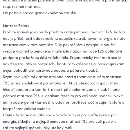
resp. rozměr matrace.
Na postele poskytujeme dvouletou záruku.
Matrace Relax:
Prožijte spánek jako nikdy předtím s naší pěnovou matrací T25. Každá
noc je příležitostí k dokonalému odpočinku a obnovení energie, a naše
matrace vám v tom pomůže. Díky pokročilému designu a použití
vysoce kvalitního pěnového materiálu nabízí matrace T25 optimální
podporu pro každou část vašeho těla. Ergonomický tvar matrace je
navržen tak, aby se přizpůsobil konturám vašeho těla, poskytující vám
nejen pohodlí, ale i správnou podporu páteře a kloubů.
Svými vynikajícími vlastnostmi odolnosti a trvanlivosti vám matrace
T25 zaručí spolehlivost po mnoho let. Ať už jste nároční spáči, kteří
hledají podporu a komfort, nebo trpíte bolestmi zad a kloubů, naše
pěnová matrace T25 je ideálním řešením pro váš noční spánek. Navíc,
její hypoalergenní vlastnosti a odolnost proti roztočům zajistí čistotu a
bezpečnost vašeho spánku.
Užijte si každou noc jako spa a každé ráno se probuďte svěží a plní
energie. Získejte tu nejlepší pěnovou matraci T25 pro vaši postel a
zažijte nejlepší spánek, jaký jste kdy měli.