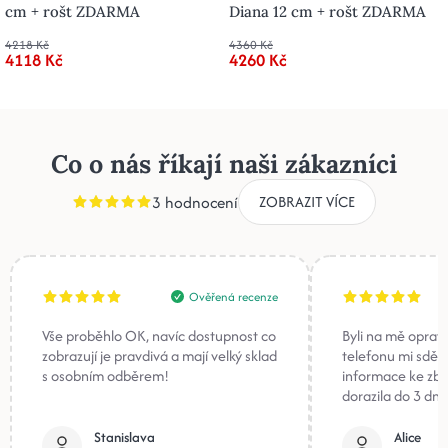
cm + rošt ZDARMA
Diana 12 cm + rošt ZDARMA
4218 Kč
4360 Kč
4118 Kč
4260 Kč
Co o nás říkají naši zákazníci
3 hodnocení
ZOBRAZIT VÍCE
Ověřená recenze
Vše proběhlo OK, navíc dostupnost co
Byli na mě oprav
zobrazují je pravdivá a mají velký sklad
telefonu mi sděli
s osobním odběrem!
informace ke zb
dorazila do 3 dnů
Stanislava
Alice