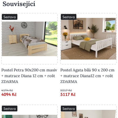
Související
Sestava
Sestava
Postel Petra 90x200 cm masiv
Postel Agata bílá 90 x 200 cm
+ matrace Diana 12 cm + rošt
+ matrace Diana12 cm + rošt
ZDARMA
ZDARMA
4194 Kč
5217 Kč
4094 Kč
5117 Kč
Sestava
Sestava