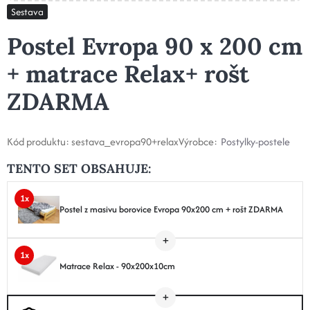
Sestava
Postel Evropa 90 x 200 cm
+ matrace Relax+ rošt
ZDARMA
Kód produktu:
sestava_evropa90+relax
Výrobce:
Postylky-postele
TENTO SET OBSAHUJE:
1x
Postel z masivu borovice Evropa 90x200 cm + rošt ZDARMA
1x
Matrace Relax - 90x200x10cm