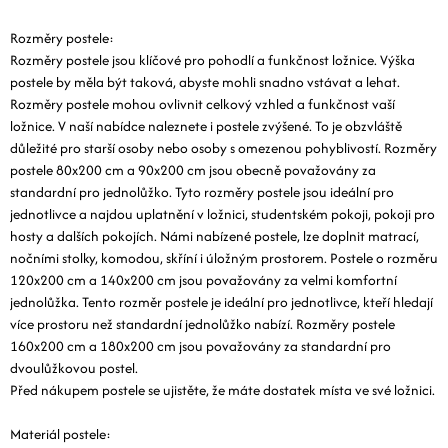
Rozměry postele:
Rozměry postele jsou klíčové pro pohodlí a funkčnost ložnice. Výška
postele by měla být taková, abyste mohli snadno vstávat a lehat.
Rozměry postele mohou ovlivnit celkový vzhled a funkčnost vaší
ložnice. V naší nabídce naleznete i postele zvýšené. To je obzvláště
důležité pro starší osoby nebo osoby s omezenou pohyblivostí. Rozměry
postele 80x200 cm a 90x200 cm jsou obecně považovány za
standardní pro jednolůžko. Tyto rozměry postele jsou ideální pro
jednotlivce a najdou uplatnění v ložnici, studentském pokoji, pokoji pro
hosty a dalších pokojích. Námi nabízené postele, lze doplnit matrací,
nočními stolky, komodou, skříní i úložným prostorem. Postele o rozměru
120x200 cm a 140x200 cm jsou považovány za velmi komfortní
jednolůžka. Tento rozměr postele je ideální pro jednotlivce, kteří hledají
více prostoru než standardní jednolůžko nabízí. Rozměry postele
160x200 cm a 180x200 cm jsou považovány za standardní pro
dvoulůžkovou postel.
Před nákupem postele se ujistěte, že máte dostatek místa ve své ložnici.
Materiál postele: