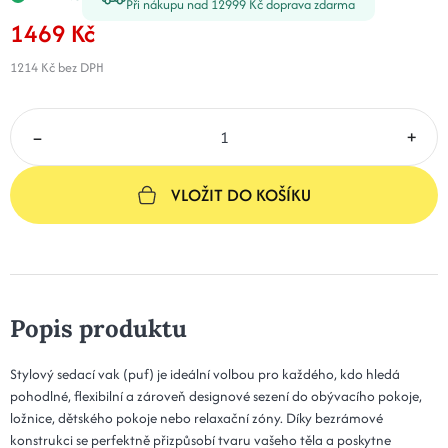
Při nákupu nad 12999 Kč doprava zdarma
1469 Kč
1214 Kč
bez DPH
–
+
VLOŽIT DO KOŠÍKU
Popis produktu
Stylový sedací vak (puf) je ideální volbou pro každého, kdo hledá
pohodlné, flexibilní a zároveň designové sezení do obývacího pokoje,
ložnice, dětského pokoje nebo relaxační zóny. Díky bezrámové
konstrukci se perfektně přizpůsobí tvaru vašeho těla a poskytne