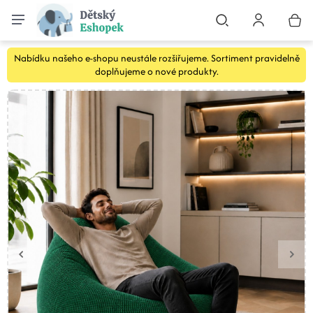
Nabídku našeho e-shopu neustále rozšiřujeme. Sortiment pravidelně
doplňujeme o nové produkty.