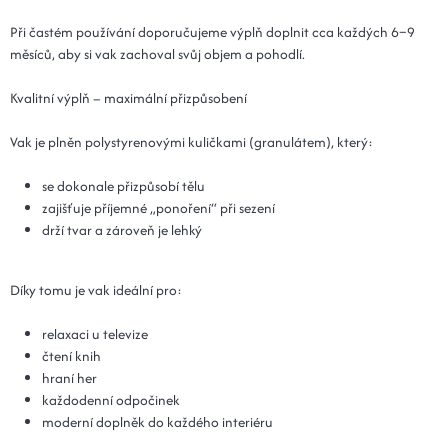
Při častém používání doporučujeme výplň doplnit cca každých 6–9
měsíců, aby si vak zachoval svůj objem a pohodlí.
Kvalitní výplň – maximální přizpůsobení
Vak je plněn polystyrenovými kuličkami (granulátem), který:
se dokonale přizpůsobí tělu
zajišťuje příjemné „ponoření“ při sezení
drží tvar a zároveň je lehký
Díky tomu je vak ideální pro:
relaxaci u televize
čtení knih
hraní her
každodenní odpočinek
moderní doplněk do každého interiéru