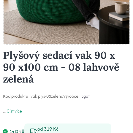
Plyšový sedací vak 90 x
90 x100 cm - 08 lahvově
zelená
Kód produktu:
vak plyš-08zelená
Výrobce:
Egat
...
Číst více
od 319 Kč
14 DNŮ