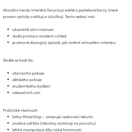
Aktuální trendy interiérů favorizují světlé a pastelové barvy, které
prostor opticky zvětšují a zútulňují. Tento sedací vak:
okamžitě oživí místnost
dodá prostoru moderní vzhled
je cenově dostupný způsob, jak změnit atmosféru interiéru
Skvěle se hodí do:
obývacího pokoje
dětského pokoje
studentského bydlení
relaxačních zón
Praktické vlastnosti
látka WaterStop – omezuje vsakování tekutin
snadná údržba (tekutiny zůstávají na povrchu)
lehká manipulace díky nízké hmotnosti