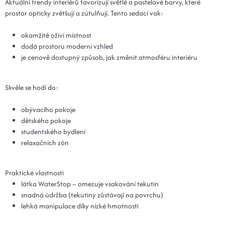
Aktuální trendy interiérů favorizují světlé a pastelové barvy, které
prostor opticky zvětšují a zútulňují. Tento sedací vak:
okamžitě oživí místnost
dodá prostoru moderní vzhled
je cenově dostupný způsob, jak změnit atmosféru interiéru
Skvěle se hodí do:
obývacího pokoje
dětského pokoje
studentského bydlení
relaxačních zón
Praktické vlastnosti
látka WaterStop – omezuje vsakování tekutin
snadná údržba (tekutiny zůstávají na povrchu)
lehká manipulace díky nízké hmotnosti