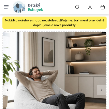
Nabídku našeho e-shopu neustále rozšiřujeme. Sortiment pravidelně
doplňujeme o nové produkty.