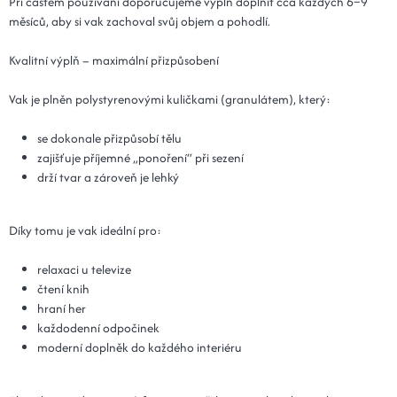
Při častém používání doporučujeme výplň doplnit cca každých 6–9
měsíců, aby si vak zachoval svůj objem a pohodlí.
Kvalitní výplň – maximální přizpůsobení
Vak je plněn polystyrenovými kuličkami (granulátem), který:
se dokonale přizpůsobí tělu
zajišťuje příjemné „ponoření“ při sezení
drží tvar a zároveň je lehký
Díky tomu je vak ideální pro:
relaxaci u televize
čtení knih
hraní her
každodenní odpočinek
moderní doplněk do každého interiéru