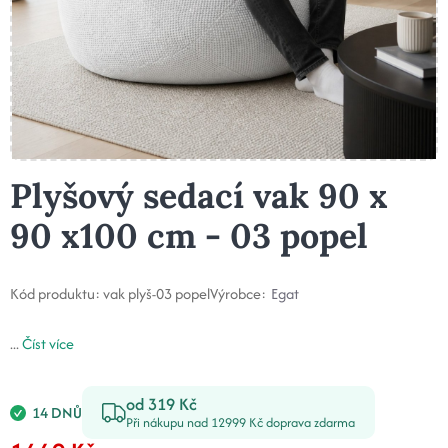
Plyšový sedací vak 90 x
90 x100 cm - 03 popel
Kód produktu:
vak plyš-03 popel
Výrobce:
Egat
...
Číst více
od 319 Kč
14 DNŮ
Při nákupu nad 12999 Kč doprava zdarma