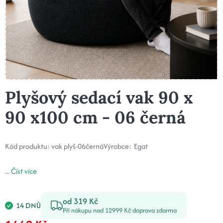
Plyšový sedací vak 90 x
90 x100 cm - 06 černá
Kód produktu:
vak plyš-06černá
Výrobce:
Egat
...
Číst více
od 319 Kč
14 DNŮ
Při nákupu nad 12999 Kč doprava zdarma