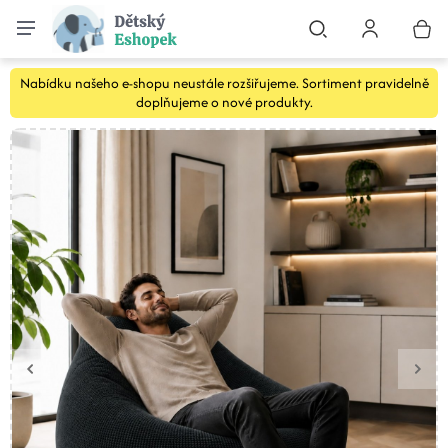
Nabídku našeho e-shopu neustále rozšiřujeme. Sortiment pravidelně
doplňujeme o nové produkty.