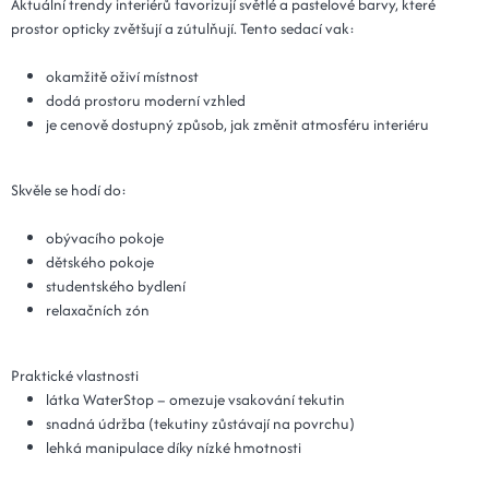
Aktuální trendy interiérů favorizují světlé a pastelové barvy, které
prostor opticky zvětšují a zútulňují. Tento sedací vak:
okamžitě oživí místnost
dodá prostoru moderní vzhled
je cenově dostupný způsob, jak změnit atmosféru interiéru
Skvěle se hodí do:
obývacího pokoje
dětského pokoje
studentského bydlení
relaxačních zón
Praktické vlastnosti
látka WaterStop – omezuje vsakování tekutin
snadná údržba (tekutiny zůstávají na povrchu)
lehká manipulace díky nízké hmotnosti