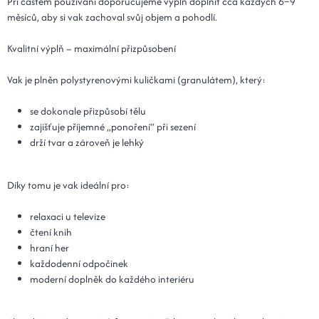
Při častém používání doporučujeme výplň doplnit cca každých 6–9
měsíců, aby si vak zachoval svůj objem a pohodlí.
Kvalitní výplň – maximální přizpůsobení
Vak je plněn polystyrenovými kuličkami (granulátem), který:
se dokonale přizpůsobí tělu
zajišťuje příjemné „ponoření“ při sezení
drží tvar a zároveň je lehký
Díky tomu je vak ideální pro:
relaxaci u televize
čtení knih
hraní her
každodenní odpočinek
moderní doplněk do každého interiéru