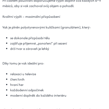
Při častém používání doporučujeme výplň doplnit cca každých 6–9
měsíců, aby si vak zachoval svůj objem a pohodlí.
Kvalitní výplň – maximální přizpůsobení
Vak je plněn polystyrenovými kuličkami (granulátem), který:
se dokonale přizpůsobí tělu
zajišťuje příjemné „ponoření“ při sezení
drží tvar a zároveň je lehký
Díky tomu je vak ideální pro:
relaxaci u televize
čtení knih
hraní her
každodenní odpočinek
moderní doplněk do každého interiéru