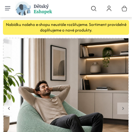
Nabídku našeho e-shopu neustále rozšiřujeme. Sortiment pravidelně
doplňujeme o nové produkty.