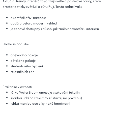
Aktuální trendy interiérů favorizují světlé a pastelové barvy, které
prostor opticky zvětšují a zútulňují. Tento sedací vak:
okamžitě oživí místnost
dodá prostoru moderní vzhled
je cenově dostupný způsob, jak změnit atmosféru interiéru
Skvěle se hodí do:
obývacího pokoje
dětského pokoje
studentského bydlení
relaxačních zón
Praktické vlastnosti
látka WaterStop – omezuje vsakování tekutin
snadná údržba (tekutiny zůstávají na povrchu)
lehká manipulace díky nízké hmotnosti