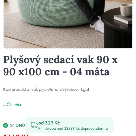
Plyšový sedací vak 90 x
90 x100 cm - 04 máta
Kód produktu:
vak plyš-04máta
Výrobce:
Egat
...
Číst více
od 319 Kč
14 DNŮ
Při nákupu nad 12999 Kč doprava zdarma