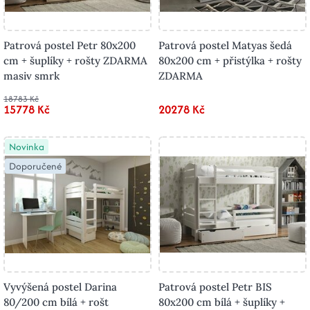
Patrová postel Petr 80x200
Patrová postel Matyas šedá
cm + šuplíky + rošty ZDARMA
80x200 cm + přistýlka + rošty
masiv smrk
ZDARMA
18783 Kč
15778 Kč
20278 Kč
Novinka
Doporučené
Vyvýšená postel Darina
Patrová postel Petr BIS
80/200 cm bílá + rošt
80x200 cm bílá + šuplíky +