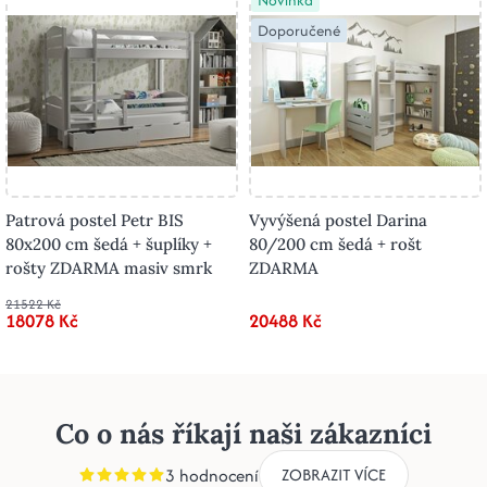
Novinka
Doporučené
Patrová postel Petr BIS
Vyvýšená postel Darina
80x200 cm šedá + šuplíky +
80/200 cm šedá + rošt
rošty ZDARMA masiv smrk
ZDARMA
21522 Kč
18078 Kč
20488 Kč
Co o nás říkají naši zákazníci
3 hodnocení
ZOBRAZIT VÍCE