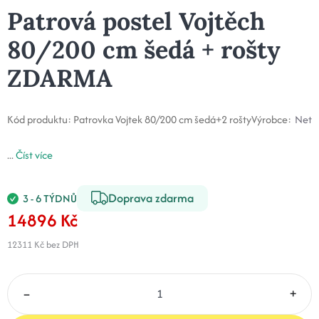
Patrová postel Vojtěch
80/200 cm šedá + rošty
ZDARMA
Kód produktu:
Patrovka Vojtek 80/200 cm šedá+2 rošty
Výrobce:
Net
...
Číst více
Doprava zdarma
3 - 6 TÝDNŮ
14896 Kč
12311 Kč
bez DPH
–
+