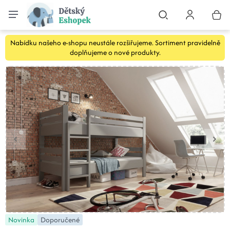
Nabídku našeho e-shopu neustále rozšiřujeme. Sortiment pravidelně
doplňujeme o nové produkty.
Novinka
Doporučené