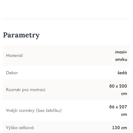
Parametry
masiv
Materiál
smrku
Dekor
šedá
80 x 200
Rozměr pro matraci
cm
86 x 207
Vnější rozměry (bez žebříku)
cm
Výška celková
130 cm