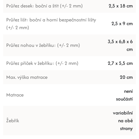
Průřez desek: boční a štít (+/- 2 mm)
2,5 x 18 cm
Průřez lišt: boční a horní bezpečnostní lišty
2,5 x 9 cm
(+/- 2 mm)
3,5 x 6,8 x 6
Průřez nohou v žebříku: (+/- 2 mm)
cm
Průřez příček v žebříku: (+/- 2 mm)
2,7 x 5,5 cm
Max. výška matrace
20 cm
není
Matrace
součástí
variabilní
Žebřík
na obě
strany