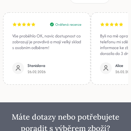
Ověřená recenze
Vše proběhlo OK, navíc dostupnost co
Byli na mě oprav
zobrazují je pravdivá a mají velký sklad
telefonu mi sděli
s osobním odběrem!
informace ke zb
dorazila do 3 dnů
Stanislava
Alice
26.02.2026
26.02.20
Máte dotazy nebo potřebujete
poradit s výběrem zboží?