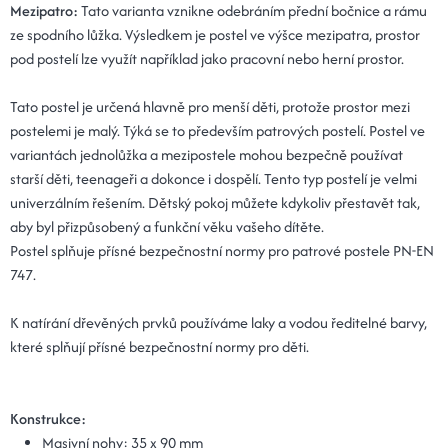
Mezipatro:
Tato varianta vznikne odebráním přední bočnice a rámu
ze spodního lůžka. Výsledkem je postel ve výšce mezipatra, prostor
pod postelí lze využít například jako pracovní nebo herní prostor.
Tato postel je určená hlavně pro menší děti, protože prostor mezi
postelemi je malý. Týká se to především patrových postelí. Postel ve
variantách jednolůžka a mezipostele mohou bezpečně používat
starší děti, teenageři a dokonce i dospělí. Tento typ postelí je velmi
univerzálním řešením. Dětský pokoj můžete kdykoliv přestavět tak,
aby byl přizpůsobený a funkční věku vašeho dítěte.
Postel splňuje přísné bezpečnostní normy pro patrové postele PN-EN
747.
K natírání dřevěných prvků používáme laky a vodou ředitelné barvy,
které splňují přísné bezpečnostní normy pro děti.
Konstrukce:
Masivní nohy:
35 x 90 mm