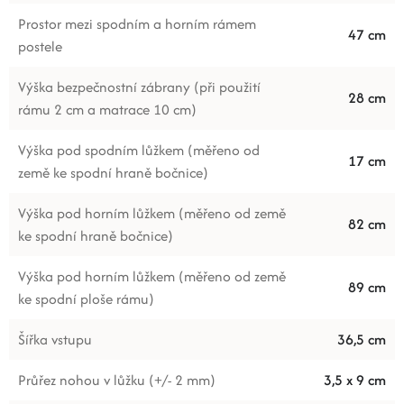
Prostor mezi spodním a horním rámem
47 cm
postele
Výška bezpečnostní zábrany (při použití
28 cm
rámu 2 cm a matrace 10 cm)
Výška pod spodním lůžkem (měřeno od
17 cm
země ke spodní hraně bočnice)
Výška pod horním lůžkem (měřeno od země
82 cm
ke spodní hraně bočnice)
Výška pod horním lůžkem (měřeno od země
89 cm
ke spodní ploše rámu)
Šířka vstupu
36,5 cm
Průřez nohou v lůžku (+/- 2 mm)
3,5 x 9 cm