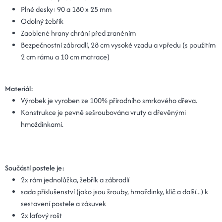
Plné desky:
90 a 180 x 25 mm
Odolný žebřík
Zaoblené hrany chrání před zraněním
Bezpečnostní zábradlí, 28 cm vysoké vzadu a vpředu (s použitím
2 cm rámu a 10 cm matrace)
Materiál:
Výrobek je vyroben ze 100% přírodního smrkového dřeva.
Konstrukce je pevně sešroubována vruty a dřevěnými
hmoždinkami.
Součástí postele je:
2x rám jednolůžka, žebřík a zábradlí
sada příslušenství (jako jsou šrouby, hmoždinky, klíč a další...) k
sestavení postele a zásuvek
2x laťový rošt