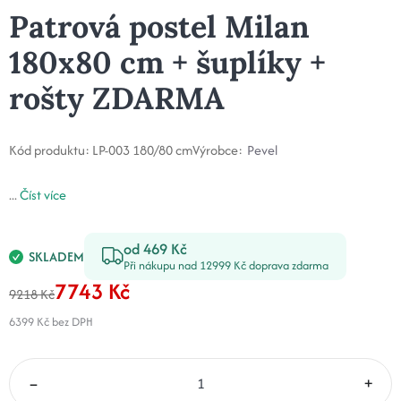
Patrová postel Milan
180x80 cm + šuplíky +
rošty ZDARMA
Kód produktu:
LP-003 180/80 cm
Výrobce:
Pevel
...
Číst více
od 469 Kč
SKLADEM
Při nákupu nad 12999 Kč doprava zdarma
7743 Kč
9218 Kč
6399 Kč
bez DPH
–
+