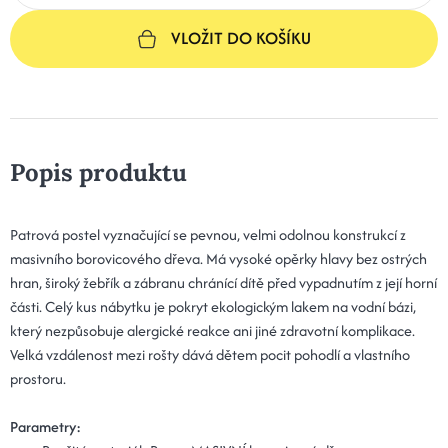
VLOŽIT DO KOŠÍKU
Popis produktu
Patrová postel vyznačující se pevnou, velmi odolnou konstrukcí z
masivního borovicového dřeva. Má vysoké opěrky hlavy bez ostrých
hran, široký žebřík a zábranu chránící dítě před vypadnutím z její horní
části. Celý kus nábytku je pokryt ekologickým lakem na vodní bázi,
který nezpůsobuje alergické reakce ani jiné zdravotní komplikace.
Velká vzdálenost mezi rošty dává dětem pocit pohodlí a vlastního
prostoru.
Parametry: