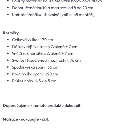
Použitý materiál: Pouze MASIVNÍ borovicové dřevo
Doporučená tloušťka matrace: od 8 do 20 cm
Umístění žebříku: libovolné (volí se při montáži)
Rozměry:
Celková výška: 170 cm
Délka vnější velikosti: Zvolená + 7 cm
Vnější rozměr šířka: Zvolená + 7 cm
Světlost (vzdálenost mezi rošty): 76 cm
Spodní výška spaní: 36 cm
Horní výška spaní: 120 cm
Průřez nohy: 4,5 x 4,5 cm
Doporučujeme k tomuto produktu dokoupit:
Matrace - nakupujte -
ZDE