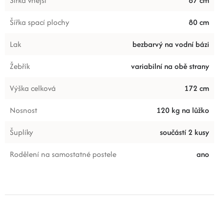
Šířka vnější
87 cm
Šířka spací plochy
80 cm
Lak
bezbarvý na vodní bázi
Žebřík
variabilní na obě strany
Výška celková
172 cm
Nosnost
120 kg na lůžko
Šuplíky
součástí 2 kusy
Rodělení na samostatné postele
ano