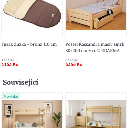
Fusak Zuzka - bronz 110 cm
Postel Kassandra masiv smrk
80x200 cm + rošt ZDARMA
1373 Kč
6378 Kč
1153 Kč
5358 Kč
Související
Novinka