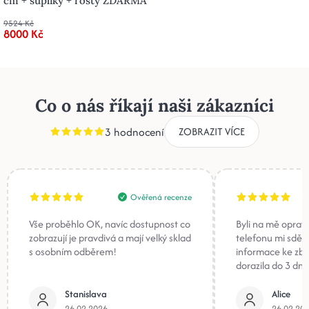
cm + šuplíky + rošty ZDARMA
9524 Kč
8000 Kč
Co o nás říkají naši zákazníci
3 hodnocení
ZOBRAZIT VÍCE
Ověřená recenze
Vše proběhlo OK, navíc dostupnost co
Byli na mě oprav
zobrazují je pravdivá a mají velký sklad
telefonu mi sděli
s osobním odběrem!
informace ke zb
dorazila do 3 dnů
Stanislava
Alice
26.02.2026
26.02.20