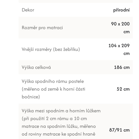
Dekor
přírodní
90 x 200
Rozměr pro matraci
cm
104 x 209
Vnější rozměry (bez žebříku)
cm
Výška celková
186 cm
Výška spodního rámu postele
(měřeno od země k horní části
52 cm
bočnice)
Výška mezi spodním a horním lůžkem
(při použití 2 cm rámu a 10 cm
matrace na spodním lůžku, měřeno
87/91 cm
od roviny matrace ke spodní hraně