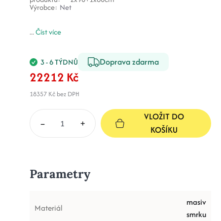
Výrobce:
Net
...
Číst více
Doprava zdarma
3 - 6 TÝDNŮ
22212 Kč
18357 Kč
bez DPH
VLOŽIT DO
–
+
KOŠÍKU
Parametry
masiv
Materiál
smrku