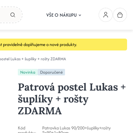
VŠE O NÁKUPU
t pravidelně doplňujeme o nové produkty.
ostel Lukas + šuplíky + rošty ZDARMA
Novinka
Doporučené
Patrová postel Lukas +
šuplíky + rošty
ZDARMA
Kód
Patrovka Lukas 90/200+šuplíky+rošty
produktu:
2x90+1x80cm