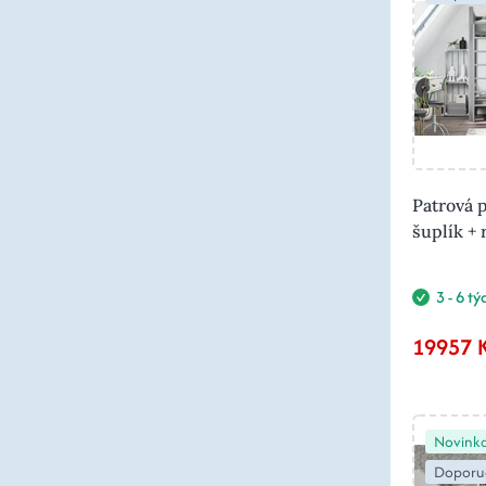
Patrová p
šuplík +
3 - 6 t
19957 
Novink
Doporu