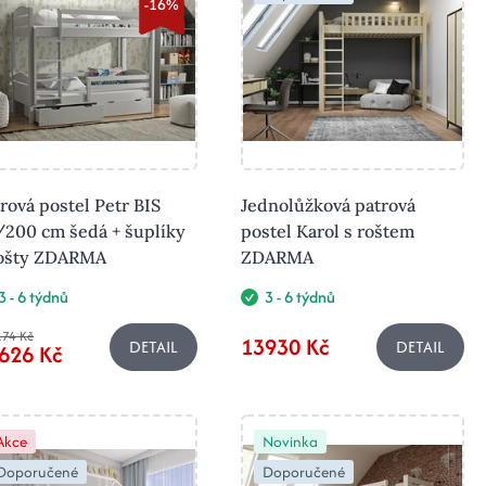
-16%
rová postel Petr BIS
Jednolůžková patrová
/200 cm šedá + šuplíky
postel Karol s roštem
rošty ZDARMA
ZDARMA
3 - 6 týdnů
3 - 6 týdnů
74 Kč
13930 Kč
DETAIL
DETAIL
626 Kč
Akce
Novinka
Doporučené
Doporučené