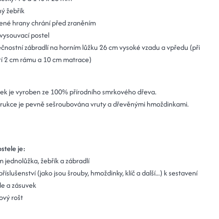
ý žebřík
ené hrany chrání před zraněním
 vysouvací postel
čnostní zábradlí na horním lůžku 26 cm vysoké vzadu a vpředu (při
tí 2 cm rámu a 10 cm matrace)
ek je vyroben ze 100% přírodního smrkového dřeva.
rukce je pevně sešroubována vruty a dřevěnými hmoždinkami.
stele je:
m jednolůžka, žebřík a zábradlí
říslušenství (jako jsou šrouby, hmoždinky, klíč a další...) k sestavení
le a zásuvek
ový rošt