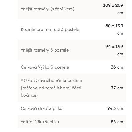
109 x 209
Vnější rozměry (s žebříkem)
cm
80 x 190
Rozměr pro matraci 3 postele
cm
94 x 199
Vnější rozměry 3 postele
cm
Celková Výška 3 postele
38 cm
Výška výsuvného rámu postele
(měřeno od země k horní části
37 cm
bočnice)
Celková šířka šuplíku
94,5 cm
Vnitřní šířka šuplíku
83 cm