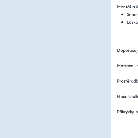
Montáž a 
Snadn
Lůžko
Doporučuj
Matrace - 
Prostěradl
Noční stolk
Přikrývky, 