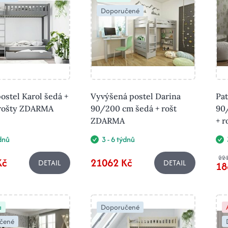
Doporučené
ostel Karol šedá +
Vyvýšená postel Darina
Pat
 rošty ZDARMA
90/200 cm šedá + rošt
90
ZDARMA
+ 
ýdnů
3 - 6 týdnů
221
Kč
21062 Kč
DETAIL
DETAIL
18
a
Doporučené
čené