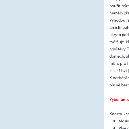
použití výr
nemělo př
Výhodou té
umístit poh
ukryta pod
zvětšuje. N
návštěvy. 
domech, ub
místo pro t
jejichž byt
K natírání
přísné bez
Výběr umís
Konstrukc
Masiv
Plné 