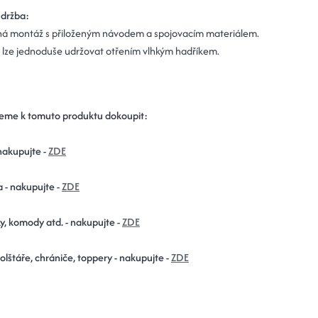
údržba:
á montáž s přiloženým návodem a spojovacím materiálem.
 lze jednoduše udržovat otřením vlhkým hadříkem.
eme k tomuto produktu dokoupit:
nakupujte -
ZDE
a - nakupujte -
ZDE
y, komody atd. - nakupujte -
ZDE
polštáře, chrániče, toppery - nakupujte -
ZDE