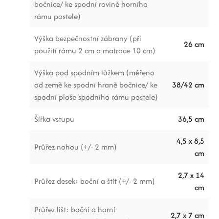
bočnice/ ke spodní rovině horního
rámu postele)
Výška bezpečnostní zábrany (při
26 cm
použití rámu 2 cm a matrace 10 cm)
Výška pod spodním lůžkem (měřeno
od země ke spodní hraně bočnice/ ke
38/42 cm
spodní ploše spodního rámu postele)
Šířka vstupu
36,5 cm
4,5 x 8,5
Průřez nohou (+/- 2 mm)
cm
2,7 x 14
Průřez desek: boční a štít (+/- 2 mm)
cm
Průřez lišt: boční a horní
2,7 x 7 cm