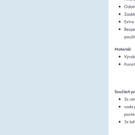
Odoln
Zaobl
Extra
Bezpe
použi
Materiál:
Výrob
Konst
Součástí po
2x rá
sada p
poste
3x lať