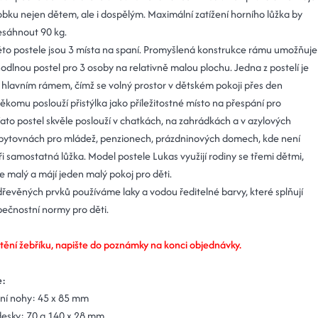
obku nejen dětem, ale i dospělým. Maximální zatížení horního lůžka by
esáhnout 90 kg.
to postele jsou 3 místa na spaní. Promyšlená konstrukce rámu umožňuje
odlnou postel pro 3 osoby na relativně malou plochu. Jedna z postelí je
 hlavním rámem, čímž se volný prostor v dětském pokoji přes den
ěkomu poslouží přistýlka jako příležitostné místo na přespání pro
Tato postel skvěle poslouží v chatkách, na zahrádkách a v azylových
ytovnách pro mládež, penzionech, prázdninových domech, kde není
ři samostatná lůžka. Model postele Lukas využijí rodiny se třemi dětmi,
 je malý a májí jeden malý pokoj pro děti.
 dřevěných prvků používáme laky a vodou ředitelné barvy, které splňují
pečnostní normy pro děti.
tění žebříku, napište do poznámky na konci objednávky.
e:
ní nohy:
45 x 85 mm
desky: 7
0 a 140 x 28 mm