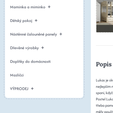
Maminka a miminko
Dětský pokoj
Nástěnné čalouněné panely
Dřevěné výrobky
Doplňky do domácnosti
Popis
Mazlíčci
Lukas je sk
nejlepším 
VÝPRODEJ
spaní, kdy
Postel Luka
třeba pama
měly použí