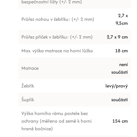
bezpečnostní lišty (+/- 2 mm)
2,7 x
Průřez nohou v žebříku: (+/- 2 mm)
9,5cm
Průřez příček v žebříku: (+/- 2 mm)
2,7 x 9 cm
Max. výška matrace na horní lůžko
18 cm
není
Matrace
součástí
Žebřík
levý/pravý
Šuplík
součástí
Výška horního rámu postele bez
ochrany (měřeno od země k horní
154 cm
hraně bočnice)