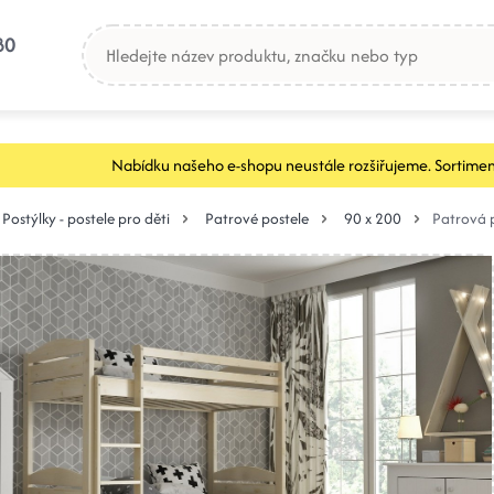
80
Nabídku našeho e-shopu neustále rozšiřujeme. Sortimen
Postýlky - postele pro děti
Patrové postele
90 x 200
Patrová p