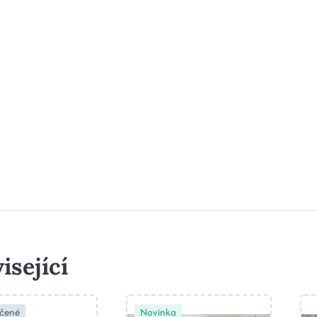
isející
čené
Novinka