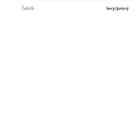
Žebřík
levý/pravý