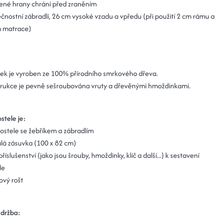
ené hrany chrání před zraněním
čnostní zábradlí, 26 cm vysoké vzadu a vpředu
(při použití 2 cm rámu a
 matrace)
ek je vyroben ze 100% přírodního smrkového dřeva.
rukce je pevně sešroubována vruty a dřevěnými hmoždinkami.
stele je:
ostele se žebříkem a zábradlím
lá zásuvka (100 x 82 cm)
říslušenství (jako jsou šrouby, hmoždinky, klíč a další...) k sestavení
le
ový rošt
údržba: