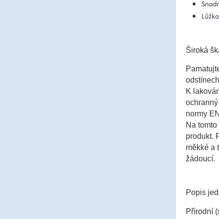
Snadn
Lůžko
Široká šk
Pamatujte
odstínec
K lakován
ochranný 
normy EN 
Na tomto 
produkt. 
měkké a t
žádoucí.
Popis jed
Přírodní (