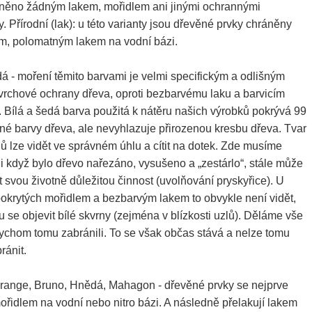
áněno žádným lakem, mořidlem ani jinými ochrannými
. Přírodní (lak)
:
u této varianty jsou dřevěné prvky chráněny
m, polomatným lakem na vodní bázi.
dá
- moření těmito barvami je velmi specifickým a odlišným
rchové ochrany dřeva, oproti bezbarvému laku a barvicím
 Bílá a šedá barva použitá k nátěru našich výrobků pokrývá 99
né barvy dřeva, ale nevyhlazuje přirozenou kresbu dřeva. Tvar
lů lze vidět ve správném úhlu a cítit na dotek. Zde musíme
 i když bylo dřevo nařezáno, vysušeno a „zestárlo“, stále může
 svou životně důležitou činnost (uvolňování pryskyřice). U
okrytých mořidlem a bezbarvým lakem to obvykle není vidět,
 se objevit bílé skvrny (zejména v blízkosti uzlů). Děláme vše
bychom tomu zabránili. To se však občas stává a nelze tomu
ránit.
range, Bruno, Hnědá, Mahagon - dřevěné prvky se nejprve
mořidlem na vodní nebo nitro bázi. A následně přelakují lakem