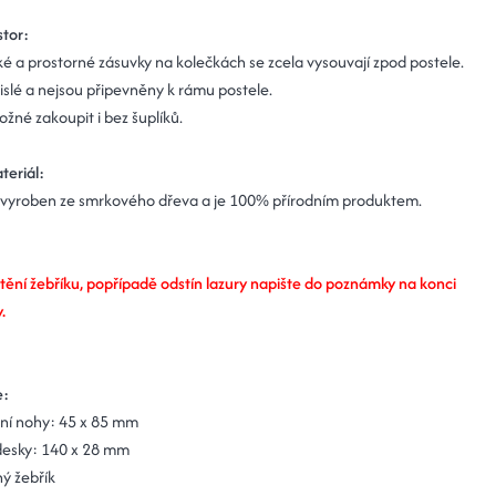
stor:
é a prostorné zásuvky na kolečkách se zcela vysouvají zpod postele.
islé a nejsou připevněny k rámu postele.
ožné zakoupit i bez šuplíků.
teriál:
 vyroben ze smrkového dřeva a je 100% přírodním produktem.
tění žebříku, popřípadě odstín lazury napište do poznámky na konci
.
e:
ní nohy: 4
5 x 85 mm
desky:
140 x 28 mm
ý žebřík