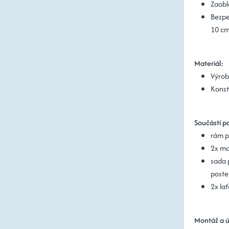
Zaobl
Bezpe
10 cm
Materiál:
Výrob
Konst
Součástí po
rám p
2x ma
sada p
poste
2x lať
Montáž a 