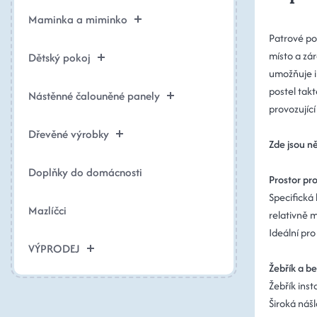
Maminka a miminko
Patrové po
místo a zá
Dětský pokoj
umožňuje i
postel takt
Nástěnné čalouněné panely
provozujíc
Dřevěné výrobky
Zde jsou ně
Doplňky do domácnosti
Prostor pro
Specifická
Mazlíčci
relativně m
Ideální pro
VÝPRODEJ
Žebřík a b
Žebřík inst
Široká náš