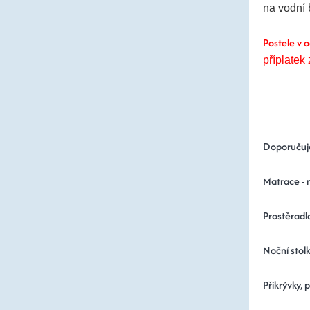
na vodní 
Postele v 
příplatek
Doporučuj
Matrace - 
Prostěradl
Noční stolk
Přikrývky, 