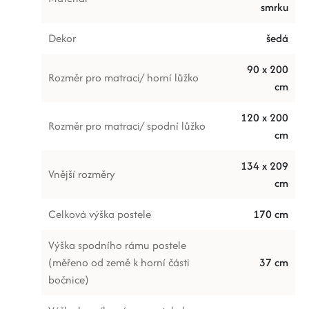
smrku
Dekor
šedá
90 x 200
Rozměr pro matraci/ horní lůžko
cm
120 x 200
Rozměr pro matraci/ spodní lůžko
cm
134 x 209
Vnější rozměry
cm
Celková výška postele
170 cm
Výška spodního rámu postele
(měřeno od země k horní části
37 cm
bočnice)