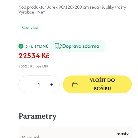
Kód produktu:
Jarek 90/120x200 cm šedá+šuplíky+rošty
Výrobce:
Net
...
Číst více
Doprava zdarma
3 - 6 TÝDNŮ
22534 Kč
18623 Kč
bez DPH
VLOŽIT DO
–
+
KOŠÍKU
Parametry
masiv
Materiál