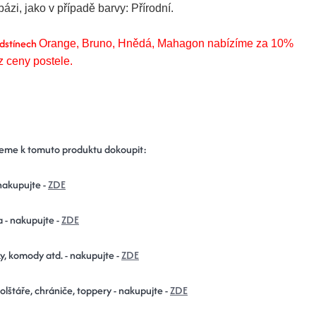
bázi, jako v případě barvy: Přírodní.
odstínech
O
range, Bruno, Hnědá, Mahagon nabízíme za 10%
 z ceny postele.
eme k tomuto produktu dokoupit:
nakupujte -
ZDE
a - nakupujte -
ZDE
y, komody atd. - nakupujte -
ZDE
polštáře, chrániče, toppery - nakupujte -
ZDE