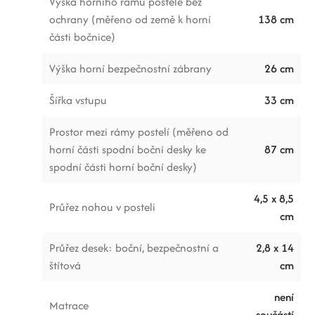
Výška horního rámu postele bez
ochrany (měřeno od země k horní
138 cm
části bočnice)
Výška horní bezpečnostní zábrany
26 cm
Šířka vstupu
33 cm
Prostor mezi rámy postelí (měřeno od
horní části spodní boční desky ke
87 cm
spodní části horní boční desky)
4,5 x 8,5
Průřez nohou v posteli
cm
Průřez desek: boční, bezpečnostní a
2,8 x 14
štítová
cm
není
Matrace
součástí