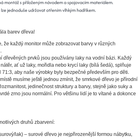
á montáž s přiloženým návodem a spojovacím materiálem.
 lze jednoduše udržovat otřením vlhkým hadříkem.
ála barev dřeva!
, že každý monitor může zobrazovat barvy v různých
h.
í dřevěných prvků jsou používány laky na vodní bázi. K
aždý
nátěr, ať už laky, mořidla nebo krycí laky (bílá šedá), splňuje
71:3, aby naše výrobky byly bezpečné především pro děti.
místě musíme ještě jednou zmínit, že smrkové dřevo je přírodní
Rozmanitost, jedinečnost struktury a barvy, stejně jako suky a
vrdé zrno jsou normální. Pro většinu lidí je to vítané a dokonce
notlivých druhů zbarvení:
surový/lak)
– surové dřevo je nejpřirozenější formou nábytku,