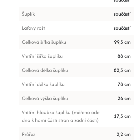
Šuplík
součástí
Laťový rošt
součástí
Celková šířka šuplíku
99,5 cm
Vnitřní šířka šuplíku
88 cm
Celková délka šuplíku
82,5 cm
Vnitřní délka šuplíku
78 cm
Celková výška šuplíku
26 cm
Vnitřní hloubka šuplíku (měřeno ode
17,5 cm
dna k horní části stran a zadní části)
Průřez
2,2 cm