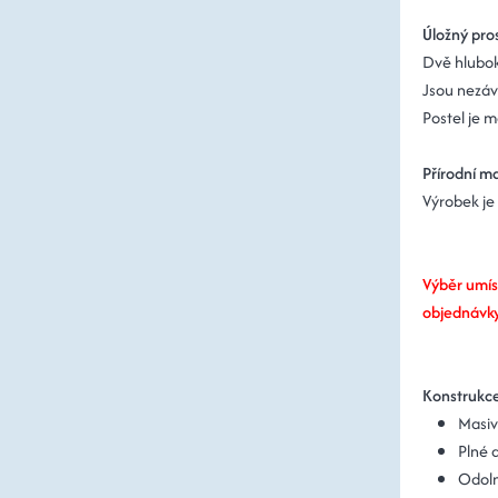
Úložný pro
Dvě hlubok
Jsou nezáv
Postel je m
Přírodní ma
Výrobek je
Výběr umís
objednávky
Konstrukc
Masiv
Plné 
Odoln