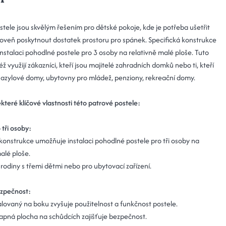
stele jsou skvělým řešením pro dětské pokoje, kde je potřeba ušetřit
roveň poskytnout dostatek prostoru pro spánek. Specifická konstrukce
nstalaci pohodlné postele pro 3 osoby na relativně malé ploše. Tuto
éž využijí zákazníci, kteří jsou majitelé zahradních domků nebo ti, kteří
í azylové domy, ubytovny pro mládež, penziony, rekreační domy.
které klíčové vlastnosti této patrové postele:
 tři osoby:
 konstrukce umožňuje instalaci pohodlné postele pro tři osoby na
alé ploše.
 rodiny s třemi dětmi nebo pro ubytovací zařízení.
ezpečnost:
alovaný na boku zvyšuje použitelnost a funkčnost postele.
lapná plocha na schůdcích zajišťuje bezpečnost.