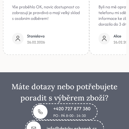
Vše proběhlo OK, navíc dostupnost co
Byli na mě oprav
zobrazují je pravdivá a mají velký sklad
telefonu mi sděli
s osobním odběrem!
informace ke zb
dorazila do 3 dnů
Stanislava
Alice
26.02.2026
26.02.20
Máte dotazy nebo potřebujete
poradit s výběrem zboží?
+420 727 877 380
PO - PÁ 8:00 - 14:30
info@detsky-eshopek.cz