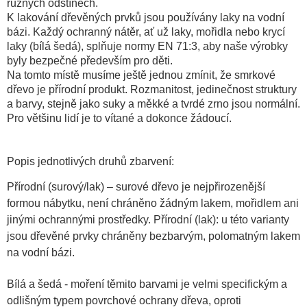
různých odstínech.
K lakování dřevěných prvků jsou používány laky na vodní
bázi. K
aždý ochranný nátěr, ať už laky, mořidla nebo krycí
laky (bílá šedá), splňuje normy EN 71:3, aby naše výrobky
byly bezpečné především pro děti.
Na tomto místě musíme ještě jednou zmínit, že smrkové
dřevo je přírodní produkt. Rozmanitost, jedinečnost struktury
a barvy, stejně jako suky a měkké a tvrdé zrno jsou normální.
Pro většinu lidí je to vítané a dokonce žádoucí.
Popis jednotlivých druhů zbarvení:
Přírodní (surový/lak)
– surové dřevo je nejpřirozenější
formou nábytku, není chráněno žádným lakem, mořidlem ani
jinými ochrannými prostředky. Přírodní (lak)
:
u této varianty
jsou dřevěné prvky chráněny bezbarvým, polomatným lakem
na vodní bázi.
Bílá a šedá
- moření těmito barvami je velmi specifickým a
odlišným typem povrchové ochrany dřeva, oproti