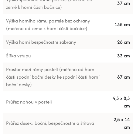
37 cm
země k horní části bočnice)
Výška horního rámu postele bez ochrany
138 cm
(měřeno od země k horní části bočnice)
Výška horní bezpečnostní zábrany
26 cm
Šířka vstupu
33 cm
Prostor mezi rámy postelí (měřeno od horní
části spodní boční desky ke spodní části horní
87 cm
boční desky)
4,5 x 8,5
Průřez nohou v posteli
cm
2,8 x 14
Průřez desek: boční, bezpečnostní a štítová
cm