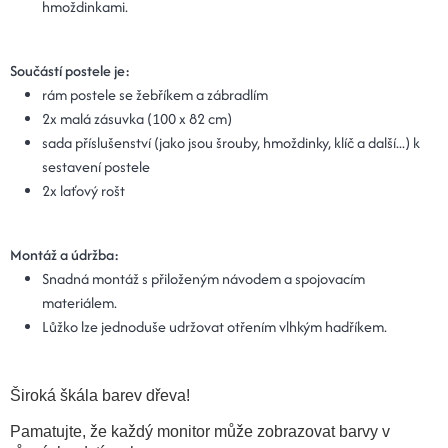
hmoždinkami.
Součástí postele je:
rám postele se žebříkem a zábradlím
2x malá zásuvka (100 x 82 cm)
sada příslušenství (jako jsou šrouby, hmoždinky, klíč a další...) k
sestavení postele
2x laťový rošt
Montáž a údržba:
Snadná montáž s přiloženým návodem a spojovacím
materiálem.
Lůžko lze jednoduše udržovat otřením vlhkým hadříkem.
Široká škála barev dřeva!
Pamatujte, že každý monitor může zobrazovat barvy v