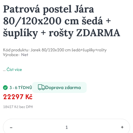
Patrová postel Jára
80/120x200 cm šedá +
šuplíky + rošty ZDARMA
Kód produktu:
Jarek 80/120x200 cm šedá+šuplíky+rošty
Výrobce:
Net
...
Číst více
Doprava zdarma
3 - 6 TÝDNŮ
22297 Kč
18427 Kč
bez DPH
–
+