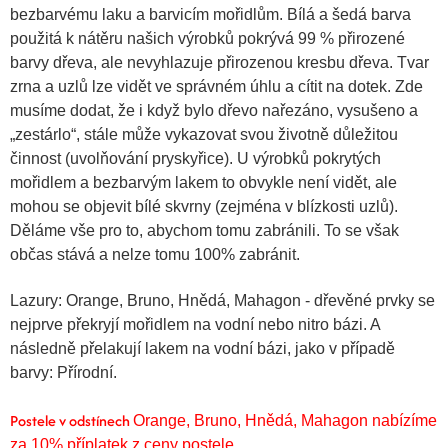
bezbarvému laku a barvicím mořidlům. Bílá a šedá barva
použitá k nátěru našich výrobků pokrývá 99 % přirozené
barvy dřeva, ale nevyhlazuje přirozenou kresbu dřeva. Tvar
zrna a uzlů lze vidět ve správném úhlu a cítit na dotek. Zde
musíme dodat, že i když bylo dřevo nařezáno, vysušeno a
„zestárlo“, stále může vykazovat svou životně důležitou
činnost (uvolňování pryskyřice). U výrobků pokrytých
mořidlem a bezbarvým lakem to obvykle není vidět, ale
mohou se objevit bílé skvrny (zejména v blízkosti uzlů).
Děláme vše pro to, abychom tomu zabránili. To se však
občas stává a nelze tomu 100% zabránit.
Lazury:
Orange, Bruno, Hnědá, Mahagon - dřevěné prvky se
nejprve překryjí mořidlem na vodní nebo nitro bázi. A
následně přelakují lakem na vodní bázi, jako v případě
barvy: Přírodní.
Postele v odstínech
O
range, Bruno, Hnědá, Mahagon nabízíme
za 10% příplatek z ceny postele.