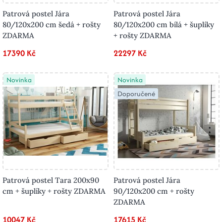
Patrová postel Jára
Patrová postel Jára
80/120x200 cm šedá + rošty
80/120x200 cm bílá + šuplíky
ZDARMA
+ rošty ZDARMA
17390 Kč
22297 Kč
Novinka
Novinka
Doporučené
Patrová postel Tara 200x90
Patrová postel Jára
cm + šuplíky + rošty ZDARMA
90/120x200 cm + rošty
ZDARMA
10047 Kč
17615 Kč