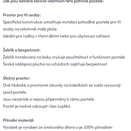
Zde jsou některé klíčové vlastnosti této patrové postele:
Prostor pro tři osoby:
Specifická konstrukce umožňuje instalaci pohodlné postele pro tři
osoby na relativně malé ploše.
Ideální pro rodiny s třemi dětmi nebo pro ubytovací zařízení.
Žebřík a bezpečnost:
Žebřík instalovaný na boku zvyšuje použitelnost a funkčnost postele.
Široká nášlapná plocha na schůdcích zajišťuje bezpečnost.
Úložný prostor:
Dvě hluboké a prostorné zásuvky na kolečkách se zcela vysouvají
zpod postele.
Jsou nezávislé a nejsou připevněny k rámu postele.
Postel je možné zakoupit i bez šuplíků.
Přírodní materiál:
Výrobek je vyroben ze smrkového dřeva a je 100% přírodním