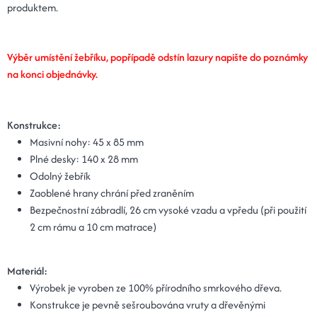
produktem.
Výběr umístění žebříku, popřípadě odstín lazury napište do poznámky
na konci objednávky.
Konstrukce:
Masivní nohy: 4
5 x 85 mm
Plné desky:
140 x 28 mm
Odolný žebřík
Zaoblené hrany chrání před zraněním
Bezpečnostní zábradlí, 26 cm vysoké vzadu a vpředu
(při použití
2 cm rámu a 10 cm matrace)
Materiál:
Výrobek je vyroben ze 100% přírodního smrkového dřeva.
Konstrukce je pevně sešroubována vruty a dřevěnými