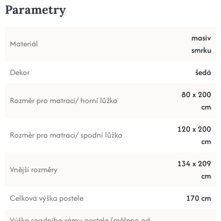
Parametry
masiv
Materiál
smrku
Dekor
šedá
80 x 200
Rozměr pro matraci/ horní lůžko
cm
120 x 200
Rozměr pro matraci/ spodní lůžko
cm
134 x 209
Vnější rozměry
cm
Celková výška postele
170 cm
Výška spodního rámu postele (měřeno od