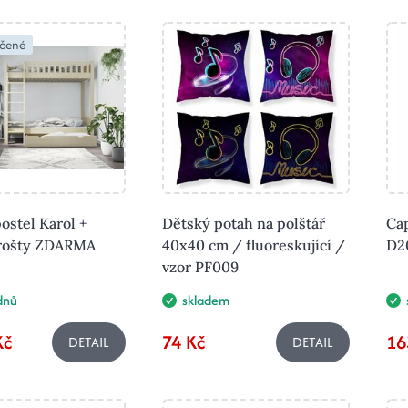
čené
ostel Karol +
Dětský potah na polštář
Ca
 rošty ZDARMA
40x40 cm / fluoreskující /
D2
vzor PF009
ýdnů
skladem
Kč
74 Kč
16
DETAIL
DETAIL