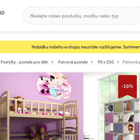
80
Nabídku našeho e-shopu neustále rozšiřujeme. Sortimen
Postýlky - postele pro děti
Patrové postele
90 x 200
Patrová 
-16%