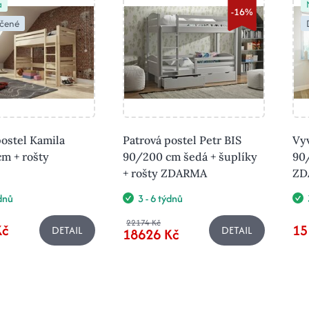
a
-16%
čené
postel Kamila
Patrová postel Petr BIS
Vy
m + rošty
90/200 cm šedá + šuplíky
90
+ rošty ZDARMA
ZD
ýdnů
3 - 6 týdnů
22174 Kč
Kč
15
DETAIL
DETAIL
18626 Kč