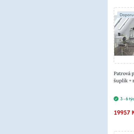
Doporu
Patrová p
šuplík +
3 - 6 t
19957 