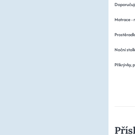
Doporučuj
Matrace - 
Prostěradl
Noční stolk
Přikrývky, 
Přís