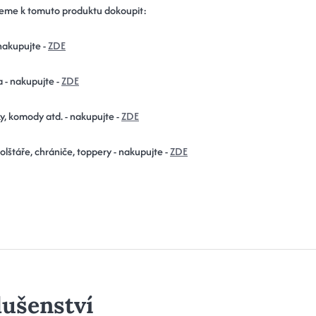
eme k tomuto produktu dokoupit:
nakupujte -
ZDE
a - nakupujte -
ZDE
y, komody atd. - nakupujte -
ZDE
polštáře, chrániče, toppery - nakupujte -
ZDE
lušenství