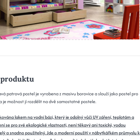
 produktu
vá patrová postel je vyrobena z masivu borovice a slouží jako postel pro
 je možnost jí rozdělit na dvě samostatné postele.
akována lakem na vodní bázi, který je odolný vůči UV záření, teplotám a
ení se pro své ekologické vlastnosti, není těkavý ani toxický, vodou
lý a snadno použitelný. Jde o moderní použití v nábytkářkém průmyslu k