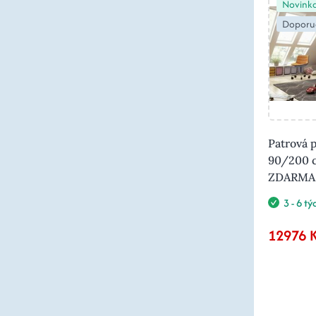
Novink
Doporu
Patrová 
90/200 c
ZDARMA
3 - 6 t
12976 