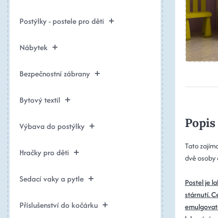
Postýlky - postele pro děti
Nábytek
Bezpečnostní zábrany
Bytový textil
Popis
Výbava do postýlky
Tato zajíma
Hračky pro děti
dvě osoby a
Sedací vaky a pytle
Postel je l
stárnutí. C
Příslušenství do kočárku
emulgovate