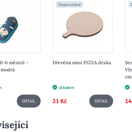
Doporučené
0-6 měsíců -
Dřevěná mini PIZZA deska
Ser
 modrá
Vln
cm
m
skladem
31 Kč
14
DETAIL
DETAIL
isející