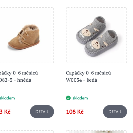
páčky 0-6 měsíců -
Capáčky 0-6 měsíců -
083-5 - hnědá
W0054 - šedá
skladem
skladem
3 Kč
108 Kč
DETAIL
DETAIL