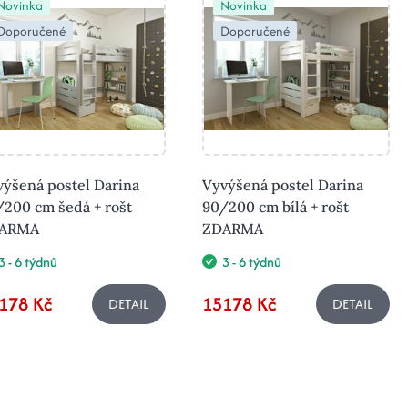
Novinka
Novinka
Doporučené
Doporučené
výšená postel Darina
Vyvýšená postel Darina
/200 cm šedá + rošt
90/200 cm bílá + rošt
ARMA
ZDARMA
3 - 6 týdnů
3 - 6 týdnů
178 Kč
15178 Kč
DETAIL
DETAIL