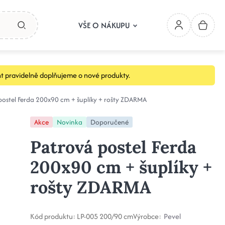
VŠE O NÁKUPU
t pravidelně doplňujeme o nové produkty.
postel Ferda 200x90 cm + šuplíky + rošty ZDARMA
Akce
Novinka
Doporučené
Patrová postel Ferda
200x90 cm + šuplíky +
rošty ZDARMA
Kód produktu:
LP-005 200/90 cm
Výrobce:
Pevel