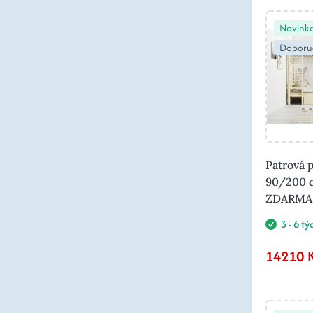
Novink
Doporu
Patrová p
90/200 c
ZDARMA
3 - 6 t
14210 