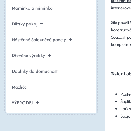
lakování po
Maminka a miminko
interiérov
Síla použit
Dětský pokoj
konstruová
Součástí po
Nástěnné čalouněné panely
kompletní 
Dřevěné výrobky
Doplňky do domácnosti
Balení o
Mazlíčci
Poste
Šuplí
VÝPRODEJ
Laťko
Spojo