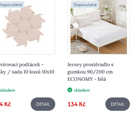
Doporučené
Doporučené
vírovací podtácek -
Jersey prostěradlo s
ky / sada 10 kusů 10x10
gumkou 90/200 cm
ECONOMY - bílá
skladem
skladem
4 Kč
134 Kč
DETAIL
DETAIL