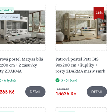
Novinka
-16%
Doporučené
rová postel Matyas bílá
Patrová postel Petr BIS
200 cm + 2 zásuvky +
90x200 cm + šuplíky +
šty ZDARMA
rošty ZDARMA masiv smrk
3 - 6 týdnů
3 - 6 týdnů
22174 Kč
265 Kč
DETAIL
DETAIL
18626 Kč