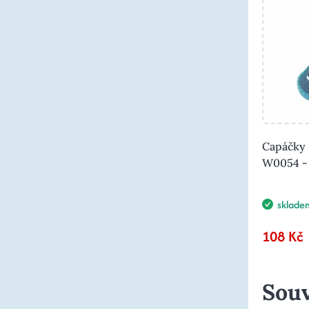
Capáčky 
W0054 -
sklade
108 Kč
Souv