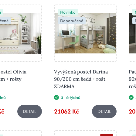
a
Novinka
čené
Doporučené
ostel Olivia
Vyvýšená postel Darina
Pat
m + rošty
90/200 cm šedá + rošt
90x
ZDARMA
ro
ýdnů
3 - 6 týdnů
Kč
21062 Kč
20
DETAIL
DETAIL