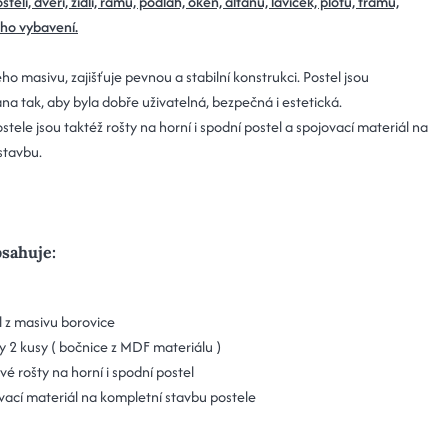
stelí, dveří, židlí, rámů, podlah, oken, altánů, laviček, plotů, trámů,
ého vybavení.
ého masivu, zajišťuje pevnou a stabilní konstrukci. Postel jsou
na tak, aby byla dobře uživatelná, bezpečná i estetická.
stele jsou taktéž rošty na horní i spodní postel a spojovací materiál na
stavbu.
bsahuje:
l z masivu borovice
ky 2 kusy ( bočnice z MDF materiálu )
vé rošty na horní i spodní postel
vací materiál na kompletní stavbu postele