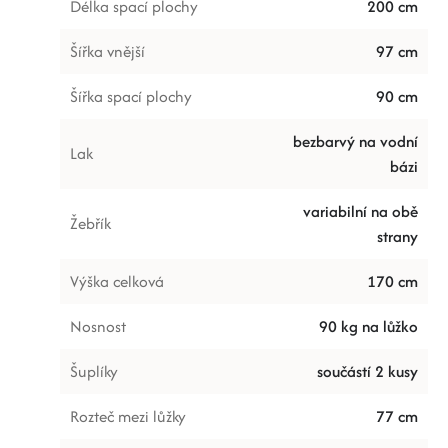
Délka spací plochy
200 cm
Šířka vnější
97 cm
Šířka spací plochy
90 cm
bezbarvý na vodní
Lak
bázi
variabilní na obě
Žebřík
strany
Výška celková
170 cm
Nosnost
90 kg na lůžko
Šuplíky
součástí 2 kusy
Rozteč mezi lůžky
77 cm