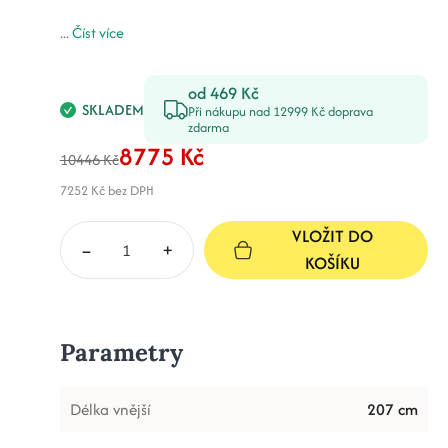
...
Číst více
od 469 Kč
SKLADEM
Při nákupu nad 12999 Kč doprava
zdarma
8775 Kč
10446 Kč
7252 Kč
bez DPH
VLOŽIT DO
–
+
KOŠÍKU
Parametry
Délka vnější
207 cm