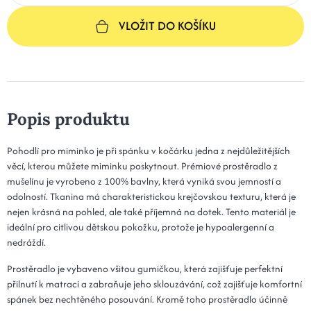
VLOŽIT DO KOŠÍKU
Popis produktu
Pohodlí pro miminko je při spánku v kočárku jedna z nejdůležitějších
věcí, kterou můžete miminku poskytnout. Prémiové prostěradlo z
mušelínu je vyrobeno z 100% bavlny, která vyniká svou jemností a
odolností. Tkanina má charakteristickou krejčovskou texturu, která je
nejen krásná na pohled, ale také příjemná na dotek. Tento materiál je
ideální pro citlivou dětskou pokožku, protože je hypoalergenní a
nedráždí.
Prostěradlo je vybaveno všitou gumičkou, která zajišťuje perfektní
přilnutí k matraci a zabraňuje jeho sklouzávání, což zajišťuje komfortní
spánek bez nechtěného posouvání. Kromě toho prostěradlo účinně