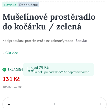
Novinka
Doporučené
Mušelínové prostěradlo
do kočárku / zelená
Kód produktu:
prostěr. mušelín/ zelená
Výrobce:
Babylux
...
Číst více
od 79 Kč
SKLADEM
Při nákupu nad 12999 Kč doprava zdarma
131 Kč
108 Kč
bez DPH
–
+