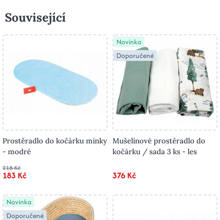
Související
Novinka
Doporučené
Prostěradlo do kočárku minky
Mušelínové prostěradlo do
- modré
kočárku / sada 3 ks - les
218 Kč
183 Kč
376 Kč
Novinka
Doporučené