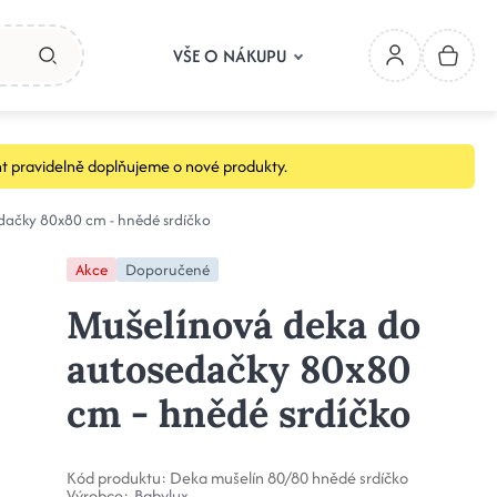
VŠE O NÁKUPU
t pravidelně doplňujeme o nové produkty.
dačky 80x80 cm - hnědé srdíčko
Akce
Doporučené
Mušelínová deka do
autosedačky 80x80
cm - hnědé srdíčko
Kód produktu:
Deka mušelín 80/80 hnědé srdíčko
Výrobce:
Babylux