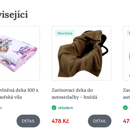
isející
Novinka
avlněná deka 100 x
Zavinovací deka do
Zav
ořská víla
autosedačky - hnědá
au
m
skladem
478 Kč
47
DETAIL
DETAIL