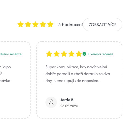
3 hodnocení
ZOBRAZIT VÍCE
ěřená recenze
Ověřená recenze
ní a po
Super komunikace, kdy navíc velmi
né
dobře poradili a zboží dorazilo za dva
dnávka
dny. Nenakupuji zde naposled.
Jarda B.
26.02.2026