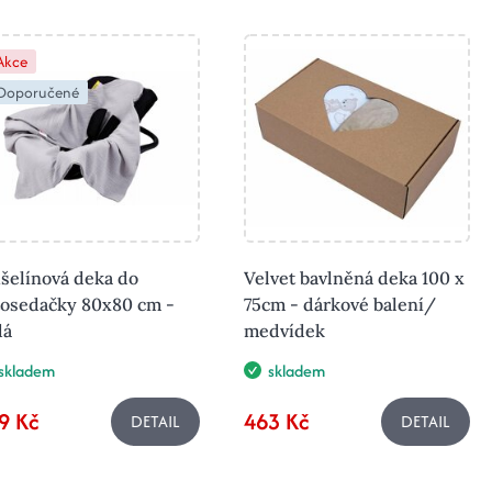
Akce
Doporučené
šelínová deka do
Velvet bavlněná deka 100 x
tosedačky 80x80 cm -
75cm - dárkové balení/
dá
medvídek
skladem
skladem
9 Kč
463 Kč
DETAIL
DETAIL