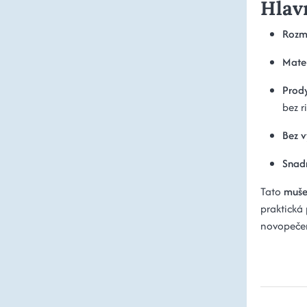
Hlav
Rozm
Mater
Prod
bez r
Bez v
Snad
Tato
muše
praktická
novopečen