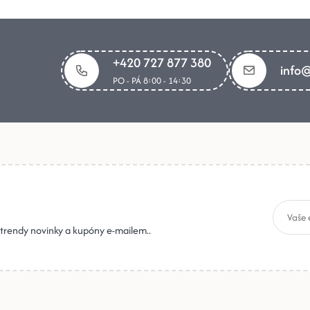
+420 727 877 380
info@
PO - PÁ 8:00 - 14:30
, trendy novinky a kupóny e-mailem..