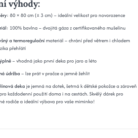
ní výhody:
ěry
: 80 × 80 cm (± 3 cm) – ideální velikost pro novorozence
iál
: 100% bavlna – dvojitá gáza z certifikovaného mušelínu
yšný a termoregulační
materiál – chrání před větrem i chladem
izika přehřátí
ýplně
– vhodná jako první deka pro jaro a léto
ná údržba
– lze prát v pračce a jemně žehlit
línová deka
je jemná na dotek, šetrná k dětské pokožce a zároveň
 pro každodenní použití doma i na cestách. Skvělý dárek pro
é rodiče a ideální výbava pro vaše miminko!