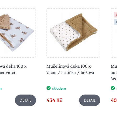
vá deka 100 x
Mušelínová deka 100 x
Mu
edvídci
75cm / srdíčka / béžová
au
še
m
skladem
434 Kč
40
DETAIL
DETAIL