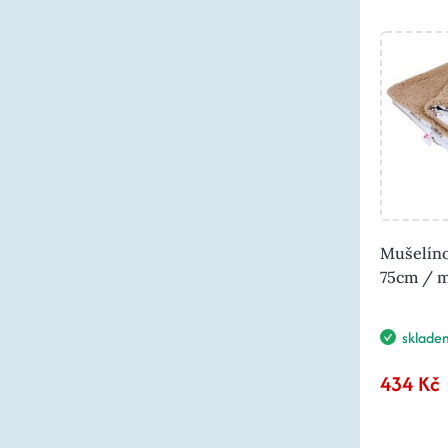
Mušelíno
75cm / m
sklade
434 Kč