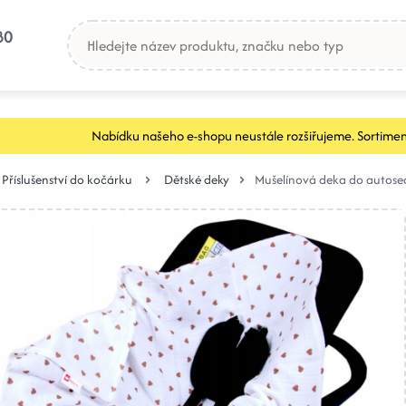
80
Nabídku našeho e-shopu neustále rozšiřujeme. Sortimen
Příslušenství do kočárku
Dětské deky
Mušelínová deka do autose