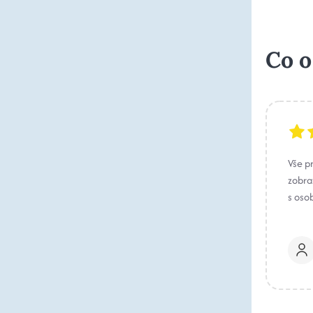
Co o
Vše p
zobraz
s oso