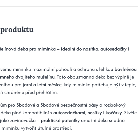
 produktu
elínová deka pro miminka – ideální do nosítka, autosedačky i
svému miminku maximální pohodlí a ochranu s lehkou
bavlněnou
emného dvojitého mušelínu
. Tato oboustranná deka bez výplně je
 volbou pro
jarní a letní měsíce
, kdy miminko potřebuje být v teple,
eň chráněné před přehřátím.
rům pro 3bodové a 5bodové bezpečnostní pásy
a rozkrokový
 deka plně kompatibilní s
autosedačkami, nosítky i kočárky
. Skvěle
i jako zavinovačka –
praktické patentky
umožní deku snadno
 miminku vytvořit útulné prostředí.