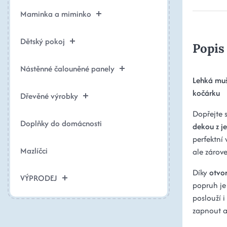
Maminka a miminko
Dětský pokoj
Popis
Nástěnné čalouněné panely
Lehká muš
kočárku
Dřevěné výrobky
Dopřejte 
Doplňky do domácnosti
dekou z j
perfektní
Mazlíčci
ale zárov
Díky
otvo
VÝPRODEJ
popruh je
poslouží 
zapnout a