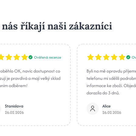
 nás říkají naši zákazníci
Ověřená recenze
Ov
roběhlo OK, navíc dostupnost co
Byli na mě opravdu příjem
ují je pravdivá a mají velký sklad
telefonu mi sdělili podrob
bním odběrem!
informace ke zboží. Obje
dorazila do 3 dnů.
Stanislava
Alice
26.02.2026
26.02.2026