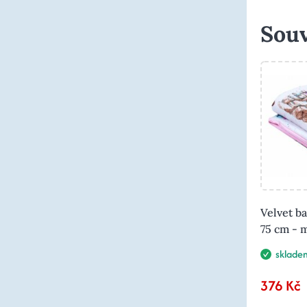
Souv
Velvet b
75 cm - m
sklade
376 Kč