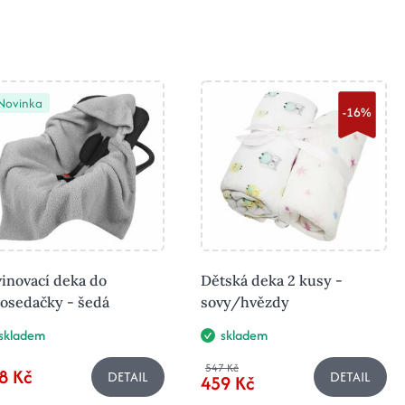
Novinka
-16%
inovací deka do
Dětská deka 2 kusy -
tosedačky - šedá
sovy/hvězdy
skladem
skladem
547 Kč
8 Kč
DETAIL
DETAIL
459 Kč